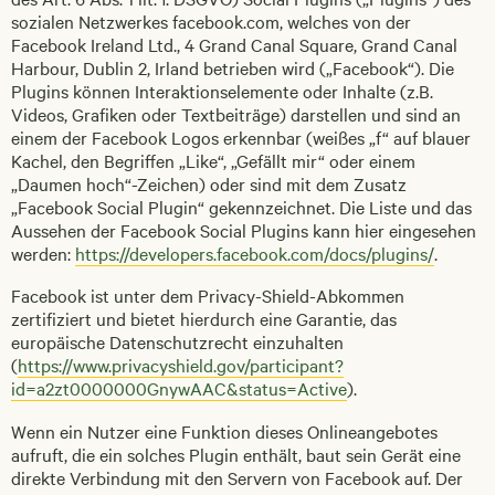
sozialen Netzwerkes facebook.com, welches von der
Facebook Ireland Ltd., 4 Grand Canal Square, Grand Canal
Harbour, Dublin 2, Irland betrieben wird („Facebook“). Die
Plugins können Interaktionselemente oder Inhalte (z.B.
Videos, Grafiken oder Textbeiträge) darstellen und sind an
einem der Facebook Logos erkennbar (weißes „f“ auf blauer
Kachel, den Begriffen „Like“, „Gefällt mir“ oder einem
„Daumen hoch“-Zeichen) oder sind mit dem Zusatz
„Facebook Social Plugin“ gekennzeichnet. Die Liste und das
Aussehen der Facebook Social Plugins kann hier eingesehen
werden:
https://developers.facebook.com/docs/plugins/
.
Facebook ist unter dem Privacy-Shield-Abkommen
zertifiziert und bietet hierdurch eine Garantie, das
europäische Datenschutzrecht einzuhalten
(
https://www.privacyshield.gov/participant?
id=a2zt0000000GnywAAC&status=Active
).
Wenn ein Nutzer eine Funktion dieses Onlineangebotes
aufruft, die ein solches Plugin enthält, baut sein Gerät eine
direkte Verbindung mit den Servern von Facebook auf. Der