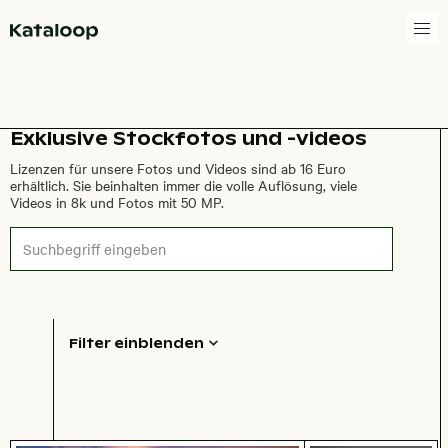
Zur Homepage
Exklusive Stockfotos und
-videos
Lizenzen für unsere Fotos und Videos sind ab 16 Euro
erhältlich. Sie beinhalten immer die volle Auflösung, viele
Videos in 8k und Fotos mit 50 MP.
Filter einblenden
Kommerziell
Redaktionell
Hochformat
Querformat