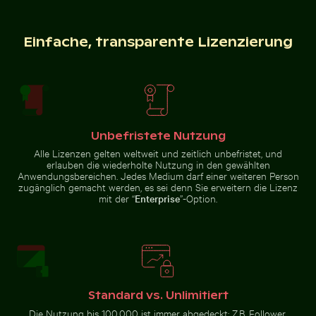
Einfache, transparente Lizenzierung
Funkelnde 2026 Feier Wunderkerzen
Küstenblick auf Mandraki mit
Verbranntes Streichholz mit
Stadtbusse vor Wolkenkratzern
Budget-Text
in urbaner Umgebung
Unbefristete Nutzung
Alle Lizenzen gelten weltweit und zeitlich unbefristet, und
Fischerboot am schwarzen Sandstrand von La Réunio
Funkelnde 2026 Feier
Küstenblick auf Mandraki mit
erlauben die wiederholte Nutzung in den gewählten
Wunderkerzen
Strongyli-Insel
Anwendungsbereichen. Jedes Medium darf einer weiteren Person
zugänglich gemacht werden, es sei denn Sie erweitern die Lizenz
mit der “
Enterprise
”-Option.
Fischerboot am schwarzen Sandstrand von La Réunion
Standard vs. Unlimitiert
Die Nutzung bis 100.000 ist immer abgedeckt: Z.B. Follower,