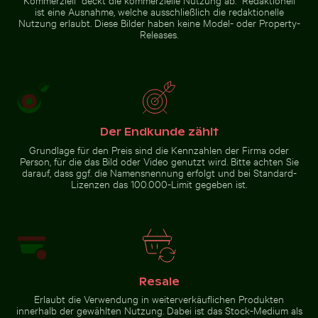
Einsamer Baum im Naturschutzgebiet Yum Balam
Menschen genießen den S
Traditionelles Langheckboot am
ist eine Ausnahme, welche ausschließlich die redaktionelle
Schöne
tropischen Strand
Nutzung erlaubt. Diese Bilder haben keine Model- oder Property-
Sonnenuntergangswolken mit
rosa Farbtönen
Releases.
Flughund im farbenfrohen Himmel gleitend
Einsamer Baum im
Menschen genießen den
Naturschutzgebiet Yum Balam
Strand auf Holbox
Der Endkunde zählt
Grundlage für den Preis sind die Kennzahlen der Firma oder
Person, für die das Bild oder Video genutzt wird. Bitte achten Sie
darauf, dass ggf. die Namensnennung erfolgt und bei Standard-
Lizenzen das 100.000-Limit gegeben ist.
Flughund im farbenfrohen
Himmel gleitend
Zur Stock-Kollektion
Resale
Erlaubt die Verwendung in weiterverkäuflichen Produkten
innerhalb der gewählten Nutzung. Dabei ist das Stock-Medium als