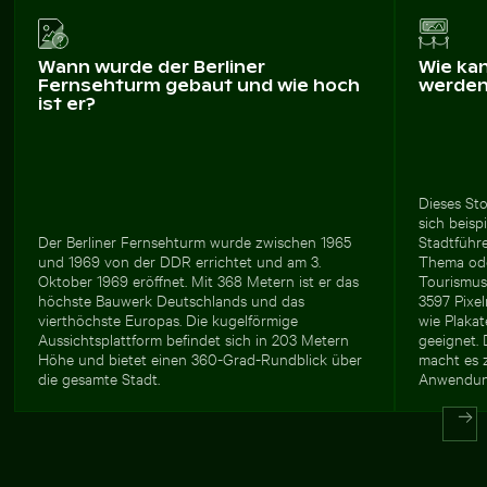
Wann wurde der Berliner
Wie ka
Fernsehturm gebaut und wie hoch
werde
ist er?
Dieses Sto
sich beisp
Der Berliner Fernsehturm wurde zwischen 1965
Stadtführ
und 1969 von der DDR errichtet und am 3.
Thema ode
Oktober 1969 eröffnet. Mit 368 Metern ist er das
Tourismus
höchste Bauwerk Deutschlands und das
3597 Pixel
vierthöchste Europas. Die kugelförmige
wie Plaka
Aussichtsplattform befindet sich in 203 Metern
geeignet.
Höhe und bietet einen 360-Grad-Rundblick über
macht es z
die gesamte Stadt.
Anwendung