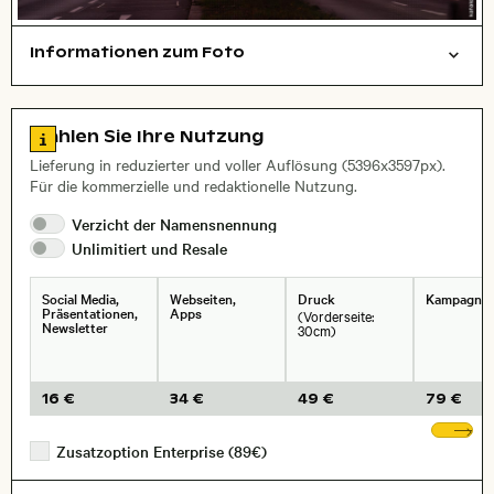
Informationen zum Foto
Städte/Gebäude
Layoutdatei zum Herunterladen öffnen
Name des abgebildeten Ortes,
Stadt,
Zu den Lizenzinformationen springen
Wählen Sie Ihre Nutzung
, Objektiv
Lieferung in reduzierter und voller Auflösung (5396x3597px).
Für die kommerzielle und redaktionelle Nutzung.
Verzicht der
Namensnennung
Unlimitiert und
Resale
Social Media,
Webseiten,
Druck
Kampagne
Präsentationen,
Apps
(Vorderseite:
Newsletter
30cm)
16 €
34 €
49 €
79 €
We
Zusatzoption Enterprise (89€)