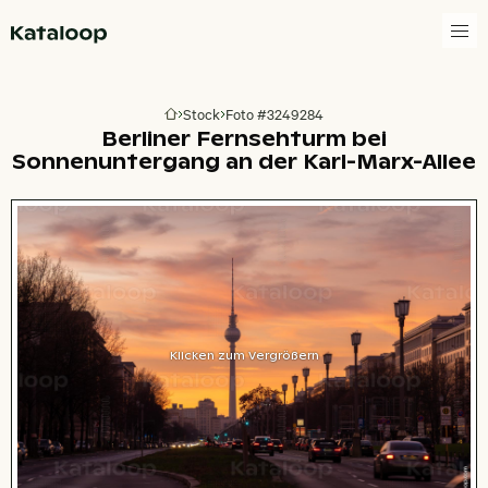
Zur Homepage
Stock
Foto #3249284
Zur Homepage
Berliner Fernsehturm bei
Sonnenuntergang an der Karl-Marx-Allee
Klicken zum Vergrößern