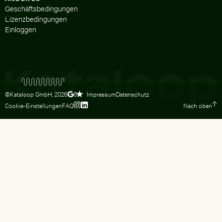
Geschäftsbedingungen
Lizenzbedingungen
Einloggen
©Kataloop GmbH,
2026
Impressum
Datenschutz
5
Cookie-Einstellungen
FAQ
Nach oben
Zum Instagram Profil von Lydia Dietsc
Zum LinkedIn Profil von Lydia Dietsc