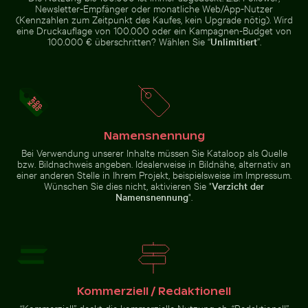
Newsletter-Empfänger oder monatliche Web/App-Nutzer
Einsamer Spaziergang am Thai Mueang Strand
Herbstliche Birk
(Kennzahlen zum Zeitpunkt des Kaufes, kein Upgrade nötig). Wird
eine Druckauflage von 100.000 oder ein Kampagnen-Budget von
100.000 € überschritten? Wählen Sie “
Unlimitiert
”.
Einsamer Spaziergang am Thai Mueang Strand
Verschwommene Bewegung eines gelben Zuges am Bah
Leuchtende rosa Lilien vor
Herbstliche
Namensnennung
Birken am
Hahneberg in
Bei Verwendung unserer Inhalte müssen Sie Kataloop als Quelle
Berlin im
bzw. Bildnachweis angeben. Idealerweise in Bildnähe, alternativ an
goldenen Licht
einer anderen Stelle in Ihrem Projekt, beispielsweise im Impressum.
Wünschen Sie dies nicht, aktivieren Sie "
Verzicht der
Namensnennung
".
Schöne Sonnenuntergangswolken mit rosa Farbtönen
Traditionelles Langheckboo
Leuchtende rosa Lilien vor
Verschwommene Bewegung
sanftem Hintergrund
eines gelben Zuges am Bahnhof
Museumsinsel, Berlin
Kommerziell / Redaktionell
“Kommerziell” deckt die kommerzielle Nutzung ab. “Redaktionell”