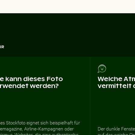
HR
e kann dieses Foto
Welche At
rwendet werden?
vermittelt
es Stockfoto eignet sich beispielhaft für
semagazine, Airline-Kampagnen oder
Der dunkle Fenste
rismus-Websites, die eine authentische
auf das weiche Or