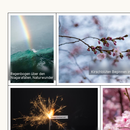
Regenbogen über den Niagarafällen, Naturwun
Kirschblüten Beginnen im Frü
Kirschblüten Beginnen i
Regenbogen über den
Niagarafällen, Naturwunder
Wunderkerze mit Botschaft Budget verbrannt
Biene bei d