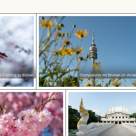
der
hling zu Blühen
Olympiaturm mit Blumen im Vorderg
m Frühling zu Blühen
Olympiaturm mit Blumen im Vord
er Bestäubung von rosa Kirschblüten im Frühling
Prächtige Fassade des Wa