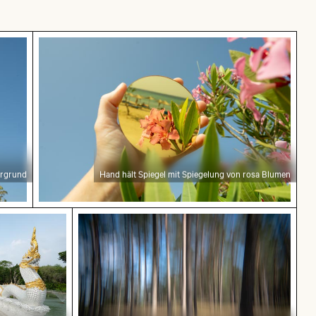
rund
Hand hält Spiegel mit Spiegelung von rosa Bl
ergrund
Hand hält Spiegel mit Spiegelung von rosa Blumen
t Kanan Tempels in Phuket
Abstrakter Wald mit Bewegungsunsch