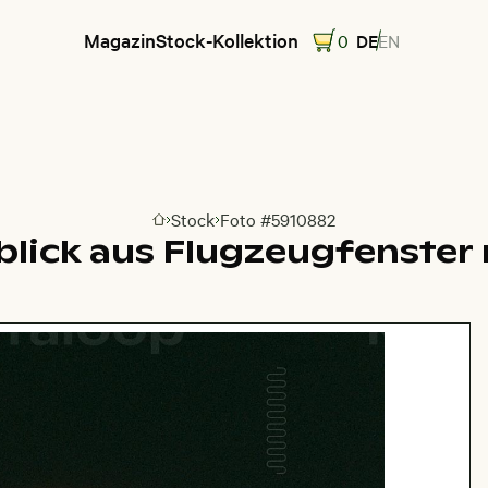
Magazin
Stock-Kollektion
0
DE
EN
Stock
Foto #5910882
Zur Homepage
ick aus Flugzeugfenster m