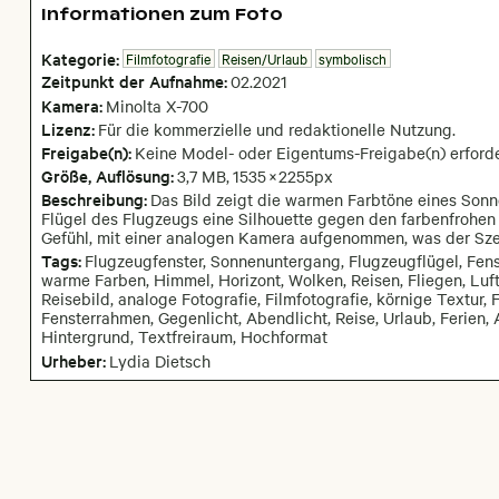
Informationen zum Foto
Kategorie:
Filmfotografie
Reisen/Urlaub
symbolisch
Zeitpunkt der Aufnahme:
02
.
2021
Kamera
:
Minolta X-700
Lizenz:
Für die kommerzielle und redaktionelle Nutzung.
Freigabe(n):
Keine Model- oder Eigentums-Freigabe(n) erforde
Größe, Auflösung:
3,7 MB
,
1535
×
2255
px
Beschreibung:
Das Bild zeigt die warmen Farbtöne eines Sonn
Flügel des Flugzeugs eine Silhouette gegen den farbenfrohen 
Gefühl, mit einer analogen Kamera aufgenommen, was der Szen
Tags:
Flugzeugfenster, Sonnenuntergang, Flugzeugflügel, Fe
warme Farben, Himmel, Horizont, Wolken, Reisen, Fliegen, Luft
Reisebild, analoge Fotografie, Filmfotografie, körnige Textur, 
Fensterrahmen, Gegenlicht, Abendlicht, Reise, Urlaub, Ferien, A
Hintergrund, Textfreiraum, Hochformat
Urheber:
Lydia Dietsch