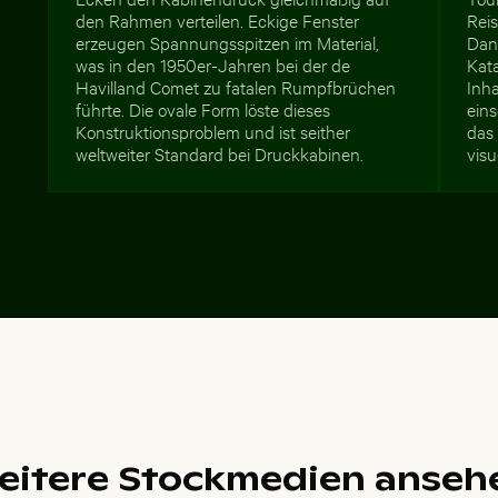
den Rahmen verteilen. Eckige Fenster
Rei
erzeugen Spannungsspitzen im Material,
Dan
was in den 1950er-Jahren bei der de
Kata
Havilland Comet zu fatalen Rumpfbrüchen
Inh
führte. Die ovale Form löste dieses
ein
Konstruktionsproblem und ist seither
das
weltweiter Standard bei Druckkabinen.
visu
eitere Stockmedien anseh