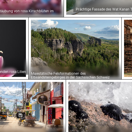
Prächtige Fassade des Wat Kanan 
stäubung von rosa Kirschblüten im
erlin
ilien
Majestätische Felsformationen des Elb
Alt
enden rosa Lilien
Majestätische Felsformationen des
Elbsandsteingebirges in der Sächsischen Schweiz
ügel
raßenszene mit Golfwagen in Holbox
Seeigel auf felsiger Küst