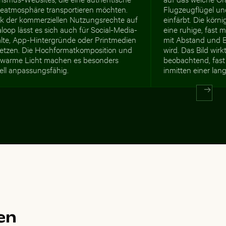
seatmosphäre transportieren möchten.
Flugzeugflügel u
k der kommerziellen Nutzungsrechte auf
einfärbt. Die körn
loop lässt es sich auch für Social-Media-
eine ruhige, fast 
alte, App-Hintergründe oder Printmedien
mit Abstand und E
setzen. Die Hochformatkomposition und
wird. Das Bild wir
 warme Licht machen es besonders
beobachtend, fast 
ell anpassungsfähig.
inmitten einer lan
en