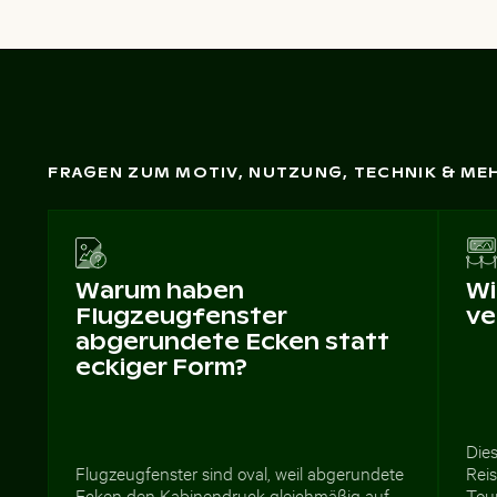
FRAGEN ZUM MOTIV, NUTZUNG, TECHNIK & ME
Warum haben
Wi
Flugzeugfenster
ve
abgerundete Ecken statt
eckiger Form?
Dies
Flugzeugfenster sind oval, weil abgerundete
Rei
Ecken den Kabinendruck gleichmäßig auf
Tou