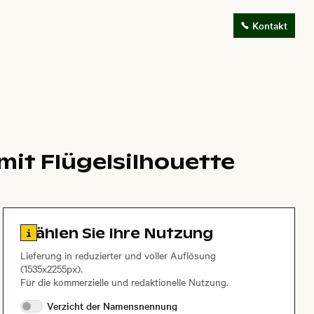
Kontakt
it Flügelsilhouette
Zu den Lizenzinformationen springen
Wählen Sie Ihre Nutzung
Lieferung in reduzierter und voller Auflösung
(1535x2255px).
Für die kommerzielle und redaktionelle Nutzung.
Verzicht der
Namensnennung