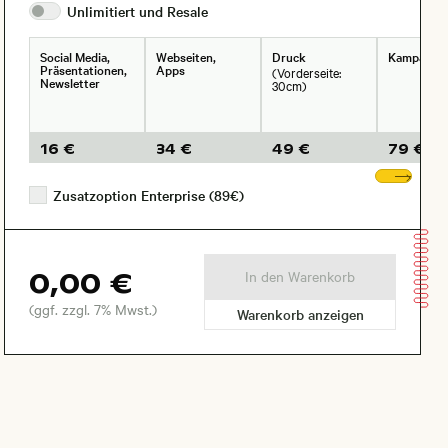
Unlimitiert und
Resale
Social Media,
Webseiten,
Druck
Kampagne
Präsentationen,
Apps
(Vorderseite:
Newsletter
30cm)
16 €
34 €
49 €
79 €
Wei
Zusatzoption Enterprise (89€)
0,00 €
In den Warenkorb
(ggf. zzgl. 7% Mwst.)
Warenkorb anzeigen