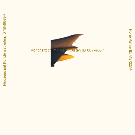
Flugzeug mit Kondensstreifen, ID: 1848649
Hohe Palme, ID: 4127223
Mönchsittich im Flug mit Ästen, ID: 6077466