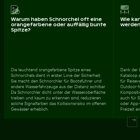
Warum haben Schnorchel oft eine
Wie ka
orangefarbene oder auffällig bunte
werde
Spitze?
Die leuchtend orangefarbene Spitze eines
Dank der 
Schnorchels dient in erster Linie der Sicherheit:
Kataloop e
Sie macht den Schnorchler für Bootsführer und
für Reisev
andere Wasserfahrzeuge aus der Distanz sichtbar.
Outdoor-Ma
Da Schnorchler dicht unter der Wasseroberfläche
Kompositio
treiben und kaum zu erkennen sind, reduzieren
auch für 
solche Signalfarben das Kollisionsrisiko im offenen
oder App-
Gewässer erheblich.
Freizeit ei