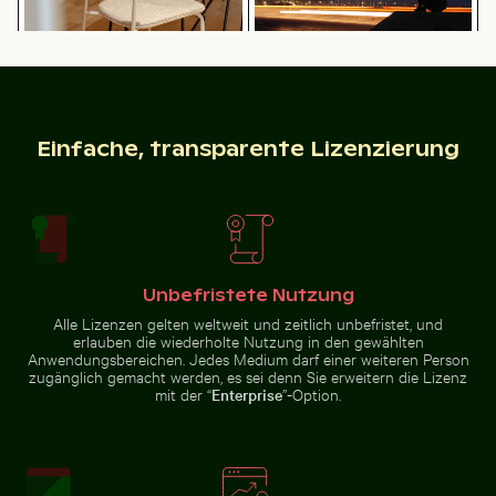
buntem Laub
Umgebung
Luftaufnahme des Siva Subramanya Kovil Tempels
Brücke des 25. April über den 
Moderner Esszimmerstuhl mit
Silhouette einer Person mit Blick
Holzrückenlehne
auf Küstenstadt bei Nacht
Einfache, transparente Lizenzierung
Luftaufnahme des Siva
Brücke des 25. April über den Tejo
Barbary-Makaken Kuscheln am Affenfelsen in Gibraltar
Silhouette von Menschen beim Angeln a
Mini-Einkaufswagen mit gel
Subramanya Kovil Tempels
in Lissabon
Unbefristete Nutzung
Alle Lizenzen gelten weltweit und zeitlich unbefristet, und
erlauben die wiederholte Nutzung in den gewählten
Anwendungsbereichen. Jedes Medium darf einer weiteren Person
zugänglich gemacht werden, es sei denn Sie erweitern die Lizenz
mit der “
Enterprise
”-Option.
Mini-Einkaufswagen mit gelben
Riesenseerosen in einer friedlichen Teichlandschaft
Mann auf Motorrad an beleb
Blöcken
Barbary-
Silhouette von
Makaken
Menschen beim
Kuscheln am
Angeln auf einem
Affenfelsen in
Steg bei
Gibraltar
Sonnenuntergang