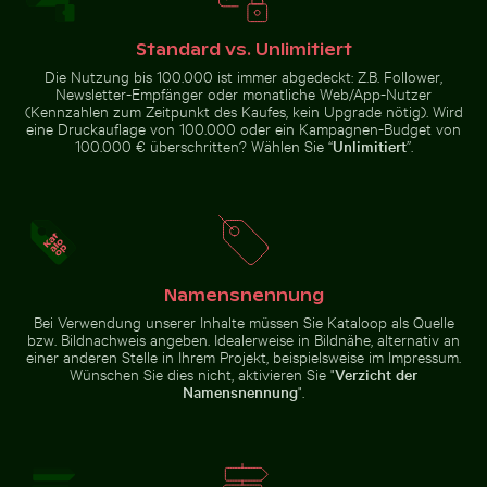
Standard vs. Unlimitiert
Neugierige rote Katze blickt hinter blauer Tür hervor
Luftaufnahme von Laem Haad Beach, Koh
Die Nutzung bis 100.000 ist immer abgedeckt: Z.B. Follower,
Riesenseerosen in einer
Mann auf Motorrad an belebter
friedlichen Teichlandschaft
Kreuzung in Hanoi
Newsletter-Empfänger oder monatliche Web/App-Nutzer
(Kennzahlen zum Zeitpunkt des Kaufes, kein Upgrade nötig). Wird
eine Druckauflage von 100.000 oder ein Kampagnen-Budget von
100.000 € überschritten? Wählen Sie “
Unlimitiert
”.
Luftaufnahme von Laem Haad Beach, Koh Yao Yai
Neugierige rote
Weg umgeben von blühenden Oleander bei den Venezi
Katze blickt
hinter blauer
Namensnennung
Tür hervor
Bei Verwendung unserer Inhalte müssen Sie Kataloop als Quelle
bzw. Bildnachweis angeben. Idealerweise in Bildnähe, alternativ an
einer anderen Stelle in Ihrem Projekt, beispielsweise im Impressum.
Wünschen Sie dies nicht, aktivieren Sie "
Verzicht der
Namensnennung
".
Weg umgeben von
blühenden Oleander bei den
Venezianischen
Stadtmauern von Heraklion
Zur Stock-Kollektion