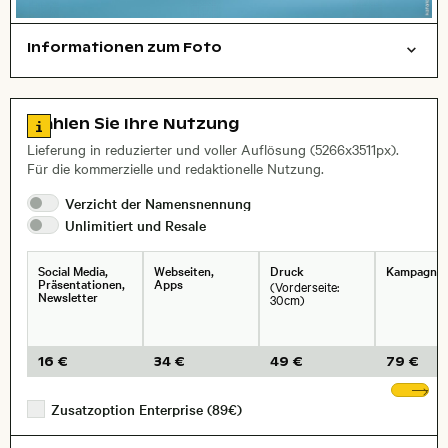
Informationen zum Foto
symbolisch
Reisen/Urlaub
Natur
Layoutdatei zum Herunterladen öffnen
, Objektiv
Zu den Lizenzinformationen springen
Wählen Sie Ihre Nutzung
Lieferung in reduzierter und voller Auflösung (5266x3511px).
Für die kommerzielle und redaktionelle Nutzung.
Verzicht der
Namensnennung
Unlimitiert und
Resale
Social Media,
Webseiten,
Druck
Kampagne
Präsentationen,
Apps
(Vorderseite:
Newsletter
30cm)
16 €
34 €
49 €
79 €
We
Zusatzoption Enterprise (89€)