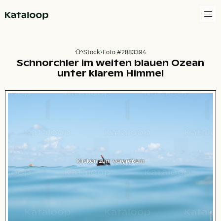
Zur Homepage
Stock
Foto #2883394
Zur Homepage
Schnorchler im weiten blauen Ozean
unter klarem Himmel
Klicken zum Vergrößern