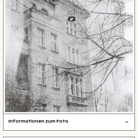
Klicken zum Vergrößern
Informationen zum Foto
Layoutdatei zum Herunterladen öffnen
Filmfotografie
symbolisch
abstrakt/kreativ
Städte/Gebäude