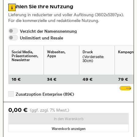
Name des abgebildeten Ortes,
Stadt,
Zu den Lizenzinformationen springen
Wählen Sie Ihre Nutzung
Lieferung in reduzierter und voller Auflösung (3602x5397px).
Für die kommerzielle und redaktionelle Nutzung.
Verzicht der
Namensnennung
Unlimitiert und
Resale
Social Media,
Webseiten,
Druck
Kampagne
Präsentationen,
Apps
(Vorderseite:
Newsletter
30cm)
16 €
34 €
49 €
79 €
We
Zusatzoption Enterprise (89€)
0,00 €
(ggf. zzgl. 7% Mwst.)
In den Warenkorb
Warenkorb anzeigen