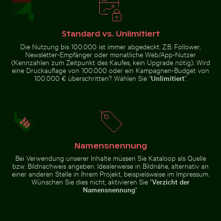
Zeitraffer eines verwelkenden
Regenbogen über
Blumenarrangements
den Niagarafällen,
Nahaufnahme eines Malachitfalters auf grünem Blatt
Nahaufnahme eine
Naturwunder
Standard vs. Unlimitiert
Die Nutzung bis 100.000 ist immer abgedeckt: Z.B. Follower,
Newsletter-Empfänger oder monatliche Web/App-Nutzer
(Kennzahlen zum Zeitpunkt des Kaufes, kein Upgrade nötig). Wird
eine Druckauflage von 100.000 oder ein Kampagnen-Budget von
100.000 € überschritten? Wählen Sie “
Unlimitiert
”.
Nahaufnahme eines Malachitfalters auf grünem
Blatt
Nahaufnahme
Stadtbusse vor Wolkenkratzern in urbaner Umgebung
Sonnenuntergang über Ste
eines lebhaften
Kaktus in
natürlicher
Umgebung
Namensnennung
Bei Verwendung unserer Inhalte müssen Sie Kataloop als Quelle
bzw. Bildnachweis angeben. Idealerweise in Bildnähe, alternativ an
einer anderen Stelle in Ihrem Projekt, beispielsweise im Impressum.
Sonnenuntergang über verlassenen Strandliegen
Nahaufnahme eines grünen Kakt
Junger Kiefernbaum a
Stadtbusse vor Wolkenkratzern
Sonnenuntergang über Steg mit
Wünschen Sie dies nicht, aktivieren Sie "
Verzicht der
in urbaner Umgebung
Strohdachunterstand
Namensnennung
".