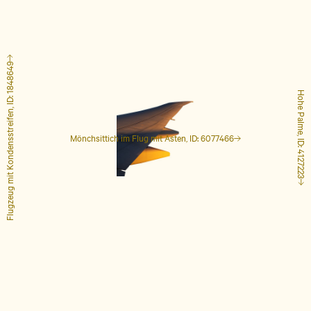
Flugzeug mit Kondensstreifen, ID: 1848649
Hohe Palme, ID: 4127223
Mönchsittich im Flug mit Ästen, ID: 6077466