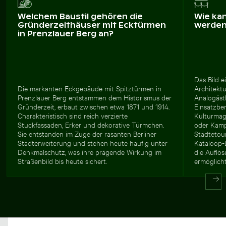
Welchem Baustil gehören die
Wie ka
Gründerzeithäuser mit Ecktürmen
werde
in Prenzlauer Berg an?
Das Bild e
Die markanten Eckgebäude mit Spitztürmen in
Architekt
Prenzlauer Berg entstammen dem Historismus der
Analogästh
Gründerzeit, erbaut zwischen etwa 1871 und 1914.
Einsatzber
Charakteristisch sind reich verzierte
Kulturmag
Stuckfassaden, Erker und dekorative Türmchen.
oder Kamp
Sie entstanden im Zuge der rasanten Berliner
Städtetour
Stadterweiterung und stehen heute häufig unter
Kataloop-
Denkmalschutz, was ihre prägende Wirkung im
die Auflö
Straßenbild bis heute sichert.
ermöglich