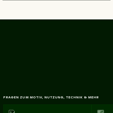
Historisches G
ebäude
it Turm
im
W
m
inter
FRAGEN ZUM MOTIV, NUTZUNG, TECHNIK & MEHR