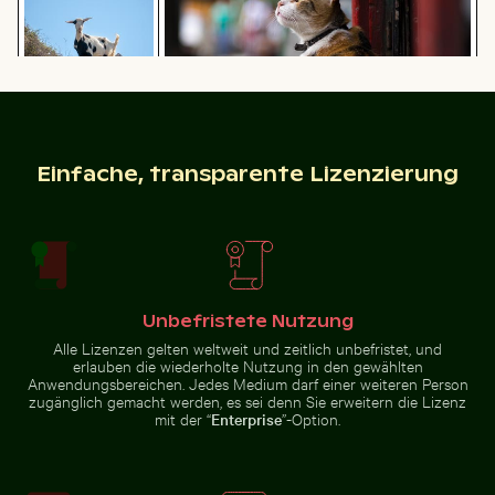
Dreifarbige Katze schaut aus dem Fenster
Bergziege auf
Felsklippe
Flughund im farbenfrohen Himmel gleitend
Seebrücke Sellin im Winter
Einfache, transparente Lizenzierung
Seebrücke Sellin im Winter
Zeitraffer eines verwelkenden Blumenarrangements
Regenbogen über 
Unbefristete Nutzung
Flughund im farbenfrohen
Himmel gleitend
Alle Lizenzen gelten weltweit und zeitlich unbefristet, und
erlauben die wiederholte Nutzung in den gewählten
Anwendungsbereichen. Jedes Medium darf einer weiteren Person
zugänglich gemacht werden, es sei denn Sie erweitern die Lizenz
mit der “
Enterprise
”-Option.