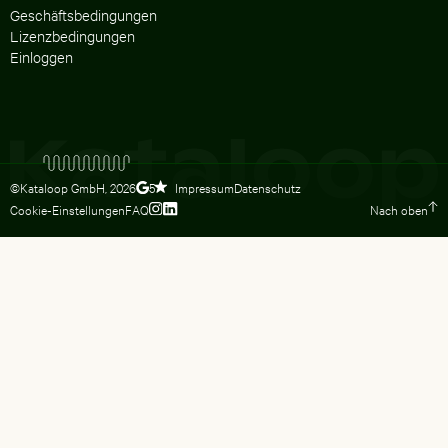
Geschäftsbedingungen
Lizenzbedingungen
Einloggen
©Kataloop GmbH,
2026
Impressum
Datenschutz
5
Cookie-Einstellungen
FAQ
Nach oben
Zum Instagram Profil von Lydia Dietsc
Zum LinkedIn Profil von Lydia Dietsc