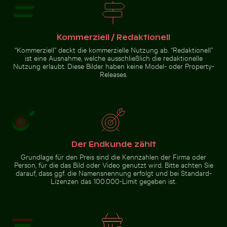
Sonnenuntergang über
verlassenen Strandliegen
Nahaufnahme
Junger
Kommerziell / Redaktionell
eines grünen
Kiefernbaum
Kaktus mit
auf dem
“Kommerziell” deckt die kommerzielle Nutzung ab. “Redaktionell”
scharfen
Hahneberg
ist eine Ausnahme, welche ausschließlich die redaktionelle
Dornen
in Berlin
Zur Stock-Kollektion
Nutzung erlaubt. Diese Bilder haben keine Model- oder Property-
Releases.
Der Endkunde zählt
Grundlage für den Preis sind die Kennzahlen der Firma oder
Person, für die das Bild oder Video genutzt wird. Bitte achten Sie
darauf, dass ggf. die Namensnennung erfolgt und bei Standard-
Lizenzen das 100.000-Limit gegeben ist.