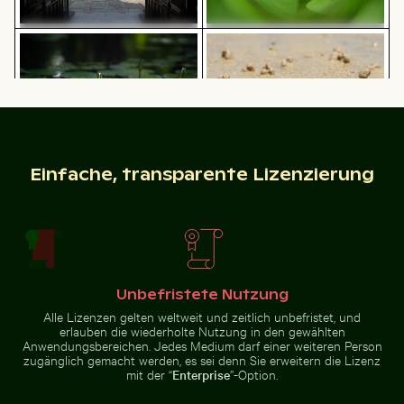
Knospe einer Seerose zwischen Seerosenblättern im 
Geisterkrabbe am Sandstra
Detailreiche Wandmalereien am
Nahaufnahme von frischen
Eingang von Wat Phra Kaeo
grünen Blättern mit Wirbeleffekt
Geisterkrabbe am Sandstrand
Sibirischer Husky läuft am Strand durch das Wasser
Luftaufnahme von Mandraki au
Knospe einer Seerose zwischen
Einfache, transparente Lizenzierung
Seerosenblättern im Teich
Berliner Fernsehturm bei Sonnenuntergang an der Kar
Mini-Einkaufswagen mit g
Sibirischer Husky läuft am
Luftaufnahme von Mandraki auf der
Strand durch das Wasser
Insel Nisyros
Unbefristete Nutzung
Alle Lizenzen gelten weltweit und zeitlich unbefristet, und
erlauben die wiederholte Nutzung in den gewählten
Anwendungsbereichen. Jedes Medium darf einer weiteren Person
zugänglich gemacht werden, es sei denn Sie erweitern die Lizenz
mit der “
Enterprise
”-Option.