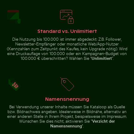
Mini-Einkaufswagen mit
Frische Tomaten tauchen ins Wasser
Weg umgeben von blühenden
Berliner Fernsehturm bei
gelben Blöcken
Sonnenuntergang an der Karl-
Marx-Allee
Standard vs. Unlimitiert
Die Nutzung bis 100.000 ist immer abgedeckt: Z.B. Follower,
Schilf am ruhigen Seeufer bei Dämmerung
Straßenlaterne vor Wohng
Frische Tomaten tauchen ins
Newsletter-Empfänger oder monatliche Web/App-Nutzer
Weg umgeben von blühenden
Wasser
(Kennzahlen zum Zeitpunkt des Kaufes, kein Upgrade nötig). Wird
Oleander bei den Venezianischen
Stadtmauern von Heraklion
eine Druckauflage von 100.000 oder ein Kampagnen-Budget von
100.000 € überschritten? Wählen Sie “
Unlimitiert
”.
Zerstreute Eisscherben auf gefrorenem See
Majestätische Felsformatio
Schilf am ruhigen Seeufer bei
Straßenlaterne vor
Dämmerung
Wohngebäude
Namensnennung
Bei Verwendung unserer Inhalte müssen Sie Kataloop als Quelle
bzw. Bildnachweis angeben. Idealerweise in Bildnähe, alternativ an
einer anderen Stelle in Ihrem Projekt, beispielsweise im Impressum.
Wünschen Sie dies nicht, aktivieren Sie "
Verzicht der
Namensnennung
".
Sonnenuntergang über Koh Yao Noi mit Silhouette
Zerstreute Eisscherben auf
Majestätische Felsformationen
gefrorenem See
des Elbsandsteingebirges in der