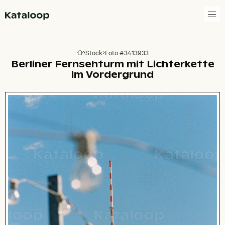
Zur Homepage
Stock
Foto #3413933
Zur Homepage
Berliner Fernsehturm mit Lichterkette
im Vordergrund