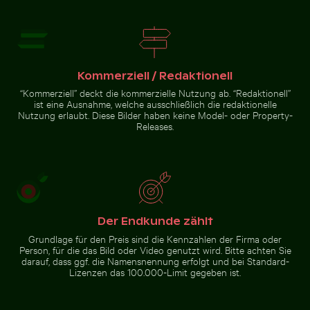
Sächsischen Schweiz
Kommerziell / Redaktionell
nnenuntergang
er Koh Yao Noi
“Kommerziell” deckt die kommerzielle Nutzung ab. “Redaktionell”
t Silhouette
ist eine Ausnahme, welche ausschließlich die redaktionelle
Nutzung erlaubt. Diese Bilder haben keine Model- oder Property-
Zur Stock-Kollektion
Releases.
Der Endkunde zählt
Grundlage für den Preis sind die Kennzahlen der Firma oder
Person, für die das Bild oder Video genutzt wird. Bitte achten Sie
darauf, dass ggf. die Namensnennung erfolgt und bei Standard-
Lizenzen das 100.000-Limit gegeben ist.