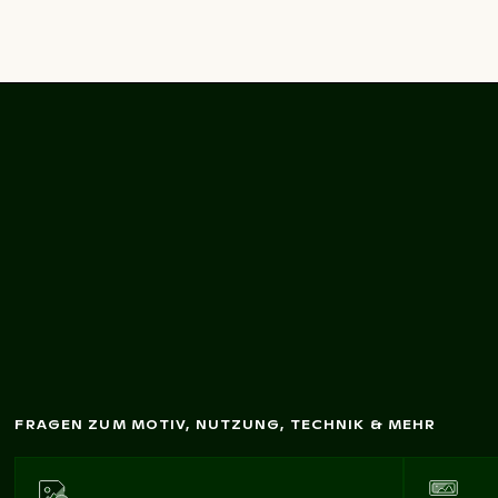
Berliner Fernsehturm
it Lichterkette im
m
Vordergrund
FRAGEN ZUM MOTIV, NUTZUNG, TECHNIK & MEHR