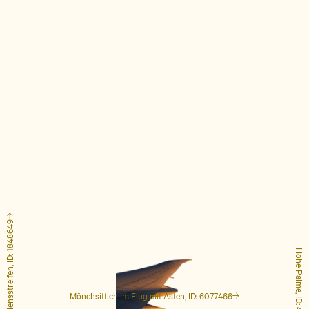
Flugzeug mit Kondensstreifen, ID: 1848649
Hohe Palme, ID: 4127223
Mönchsittich im Flug mit Ästen, ID: 6077466