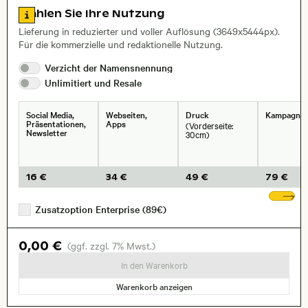
Zu den Lizenzinformationen springen
Wählen Sie Ihre Nutzung
, Objektiv
Lieferung in reduzierter und voller Auflösung (3649x5444px).
Für die kommerzielle und redaktionelle Nutzung.
Verzicht der
Namensnennung
Unlimitiert und
Resale
Social Media,
Webseiten,
Druck
Kampagne
Präsentationen,
Apps
(Vorderseite:
Newsletter
30cm)
16 €
34 €
49 €
79 €
We
Zusatzoption Enterprise (89€)
0,00 €
(ggf. zzgl. 7% Mwst.)
In den Warenkorb
Warenkorb anzeigen