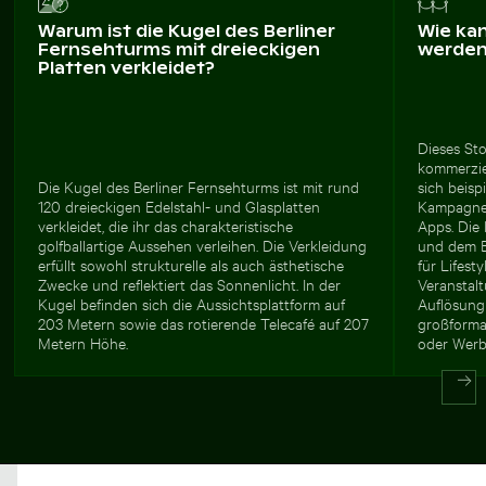
Warum ist die Kugel des Berliner
Wie ka
Fernsehturms mit dreieckigen
werde
Platten verkleidet?
Dieses Sto
kommerzie
Die Kugel des Berliner Fernsehturms ist mit rund
sich beisp
120 dreieckigen Edelstahl- und Glasplatten
Kampagnen
verkleidet, die ihr das charakteristische
Apps. Die
golfballartige Aussehen verleihen. Die Verkleidung
und dem B
erfüllt sowohl strukturelle als auch ästhetische
für Lifest
Zwecke und reflektiert das Sonnenlicht. In der
Veranstalt
Kugel befinden sich die Aussichtsplattform auf
Auflösung
203 Metern sowie das rotierende Telecafé auf 207
großforma
Metern Höhe.
oder Werb