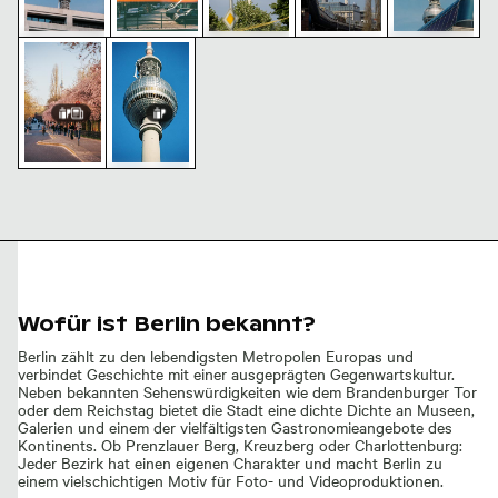
Kirschblüten auf der Schwedter Straße und Berliner 
Berliner Fernsehturm vor blauem Himmel
Berliner
Berliner
Berliner
Berliner
Berliner
Fernsehturm
Fernsehturm
Fernsehturm
Straßenszene
Fernsehturm
vor klarem
vor klarem
vor klarem
mit
mit
Himmel
Himmel
Himmel
Fernsehturm
städtischem
im Winter
Vordergrund
Berliner
Kirschblüten
Fernsehturm
auf der
vor blauem
Schwedter
Himmel
Straße und
Berliner
Fernsehturm
Wofür ist Berlin bekannt?
Berlin zählt zu den lebendigsten Metropolen Europas und
verbindet Geschichte mit einer ausgeprägten Gegenwartskultur.
Neben bekannten Sehenswürdigkeiten wie dem Brandenburger Tor
oder dem Reichstag bietet die Stadt eine dichte Dichte an Museen,
Galerien und einem der vielfältigsten Gastronomieangebote des
Kontinents. Ob Prenzlauer Berg, Kreuzberg oder Charlottenburg:
Jeder Bezirk hat einen eigenen Charakter und macht Berlin zu
einem vielschichtigen Motiv für Foto- und Videoproduktionen.