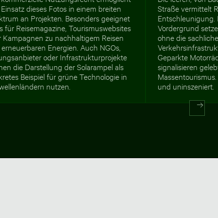
Einsatz dieses Fotos in einem breiten
Straße vermittelt
ktrum an Projekten. Besonders geeignet
Entschleunigung. 
es für Reisemagazine, Tourismuswebsites
Vordergrund setze
r Kampagnen zu nachhaltigem Reisen
ohne die sachlich
 erneuerbaren Energien. Auch NGOs,
Verkehrsinfrastruk
ungsanbieter oder Infrastrukturprojekte
Geparkte Motorräd
en die Darstellung der Solarampel als
signalisieren gele
retes Beispiel für grüne Technologie in
Massentourismus. 
wellenländern nutzen.
und uninszeniert.