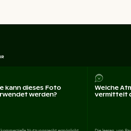
HR
e kann dieses Foto
Welche At
rwendet werden?
vermittelt
 kommerzielle Nutzungsrecht ermöglicht
Die leeren, von B