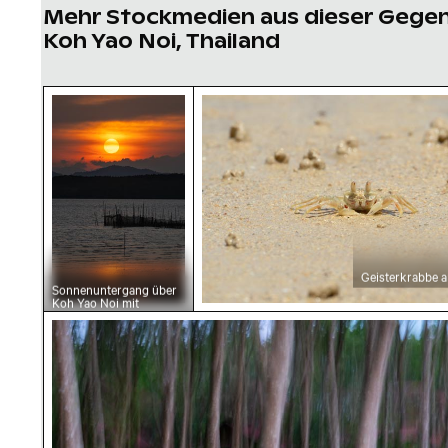
Mehr Stockmedien aus dieser Gege
Koh Yao Noi, Thailand
Sonnenuntergang über Koh Yao Noi mit Silho
Geisterkrabbe am Sandstra
Geisterkrabbe 
Sonnenuntergang über
Koh Yao Noi mit
Silhouette
Verschwommener Wald mit abstrakten Baums