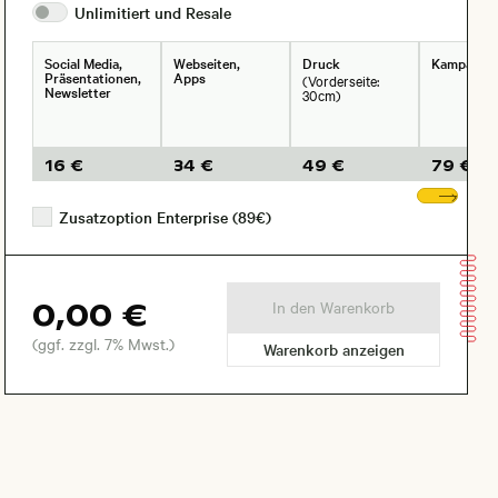
Unlimitiert und
Resale
Social Media,
Webseiten,
Druck
Kampagne
Präsentationen,
Apps
(Vorderseite:
Newsletter
30cm)
16 €
34 €
49 €
79 €
Wei
Zusatzoption Enterprise (89€)
0,00 €
In den Warenkorb
(ggf. zzgl. 7% Mwst.)
Warenkorb anzeigen