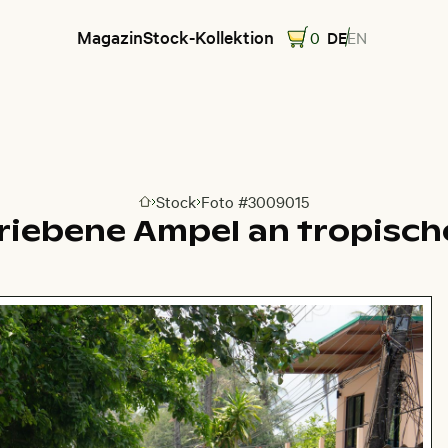
Magazin
Stock-Kollektion
0
DE
EN
Stock
Foto #3009015
Zur Homepage
riebene Ampel an tropisch