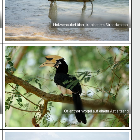
Holzschaukel über tropischem Strandwasser
Orienthornvogel auf einem Ast sitzend
Orienthornvogel auf einem Ast sitzend
Betonpier, der in ruhiges Meer ragt