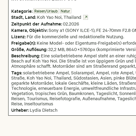
Kategorie:
Reisen/Urlaub
Natur
Stadt,
Land:
Koh Yao Noi
,
Thailand
Zeitpunkt der Aufnahme:
02
.
2026
Kamera
, Objektiv
:
Sony a1 (SONY ILCE-1)
,
FE 24-70mm F2.8 GM
Lizenz:
Für die kommerzielle und redaktionelle Nutzung.
Freigabe(n):
Keine Model- oder Eigentums-Freigabe(n) erforde
Größe, Auflösung:
32,2 MB
,
8640
×
5760
px
(komprimierte Versi
Beschreibung:
Eine solarbetriebene Ampel steht an einer ruh
Beach auf Koh Yao Noi. Die Straße ist von üppigem Grün und 
Atmosphäre schafft. Motorräder sind am Straßenrand geparkt, 
Tags:
solarbetriebene Ampel, Solarampel, Ampel, rote Ampel,
Straße, Koh Yao Noi, Thailand, Südostasien, Asien, pinke Blüte
geparkte Motorräder, lokale Geschäfte, kleine Läden, Straßensz
Technologie, erneuerbare Energie, umweltfreundliche Infrastruk
Vegetation, tropisches Grün, Baumkronen, Tageslicht, Sonnenli
Reisen, Tourismus, Reisefotografie, Außenaufnahme, Tageslich
Reise, Inseltourismus
Urheber:
Lydia Dietsch