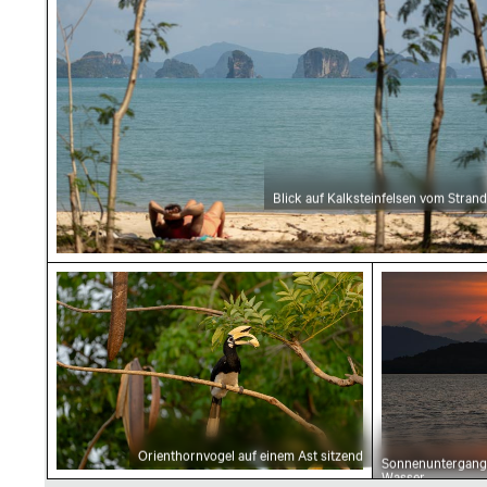
Blick auf Kalksteinfelsen vom Strand
Orienthornvogel auf einem Ast sitzend
Sonnenunte
Orienthornvogel auf einem Ast sitzend
Sonnenuntergang 
Wasser