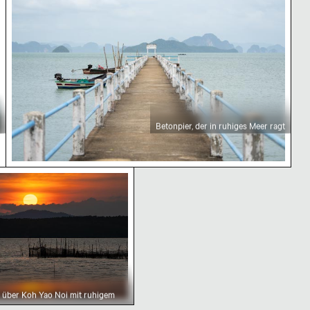
Betonpier, der in ruhiges Meer ragt
rgang über Koh Yao Noi mit ruhigem Wasser
über Koh Yao Noi mit ruhigem