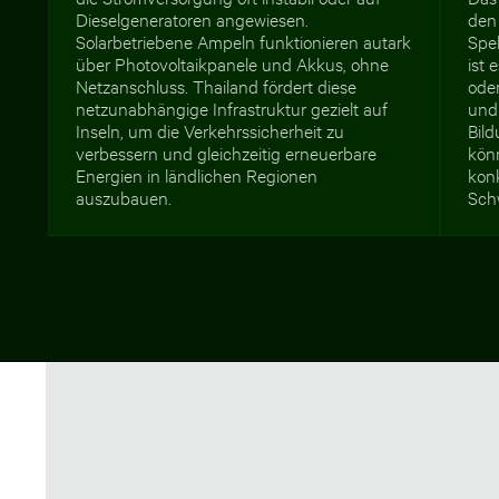
Dieselgeneratoren angewiesen.
den 
Solarbetriebene Ampeln funktionieren autark
Spe
über Photovoltaikpanele und Akkus, ohne
ist 
Netzanschluss. Thailand fördert diese
ode
netzunabhängige Infrastruktur gezielt auf
und
Inseln, um die Verkehrssicherheit zu
Bild
verbessern und gleichzeitig erneuerbare
könn
Energien in ländlichen Regionen
konk
auszubauen.
Sch