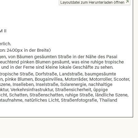
Layoutdatei zum Herunterladen öffnen
 II
rlich.
on: 2400px in der Breite)
igen, von Bäumen gesäumten Straße in der Nähe des Pasai
leuchtend pinken Blumen gesäumt, was eine ruhige tropische
und in der Ferne sind kleine lokale Geschäfte zu sehen.
 tropische Straße, Dorfstraße, Landstraße, baumgesäumte
n, pinke Blumen, Bougainvillea, Motorräder, Motorroller, Scooter,
ene, Inselleben, Inselstraße, Solarenergie, nachhaltige
tur, Verkehrsinfrastruktur, Straßensicherheit, üppige
cht, Schatten, Straßenschatten, ruhige Straße, ländliche Szene,
taufnahme, natürliches Licht, Straßenfotografie, Thailand