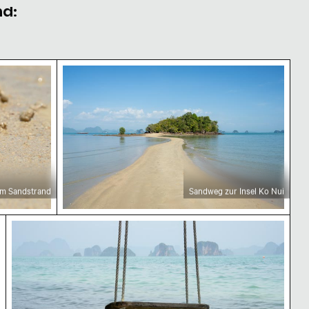
nd:
uette
nd
Sandweg zur Insel Ko Nui
am Sandstrand
Sandweg zur Insel Ko Nui
trukturen
Holzschaukel über tropischem Strandwasser