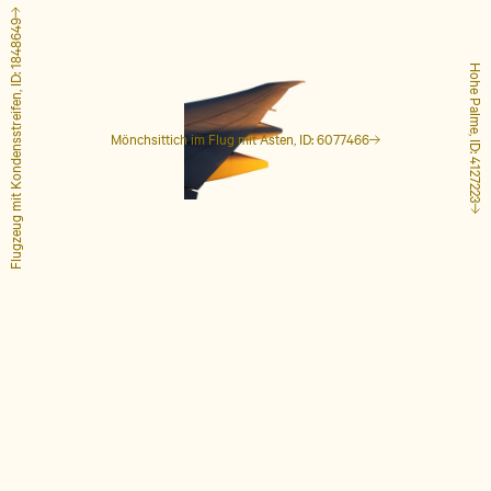
Flugzeug mit Kondensstreifen, ID: 1848649
Hohe Palme, ID: 4127223
Mönchsittich im Flug mit Ästen, ID: 6077466