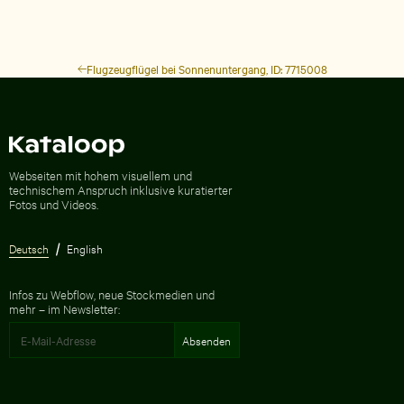
Flugzeugflügel bei Sonnenuntergang, ID: 7715008
Zur Homepage
Webseiten mit hohem visuellem und
technischem Anspruch inklusive kuratierter
Fotos und Videos.
Deutsch
English
Infos zu Webflow, neue Stockmedien und
mehr – im Newsletter: