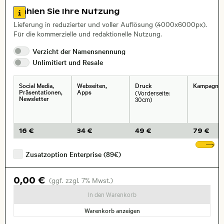
Zu den Lizenzinformationen springen
Wählen Sie Ihre Nutzung
Lieferung in reduzierter und voller Auflösung (4000x6000px).
Für die kommerzielle und redaktionelle Nutzung.
Verzicht der
Namensnennung
Unlimitiert und
Resale
Social Media,
Webseiten,
Druck
Kampagne
Präsentationen,
Apps
(Vorderseite:
Newsletter
30cm)
16 €
34 €
49 €
79 €
We
Zusatzoption Enterprise (89€)
0,00 €
(ggf. zzgl. 7% Mwst.)
In den Warenkorb
Warenkorb anzeigen