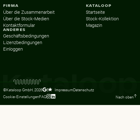
FIRMA
KATALOOP
Über die Zusammenarbeit
Startseite
Über die Stock-Medien
Stock-Kollektion
Kontaktformular
Magazin
ANDERES
Geschäftsbedingungen
Lizenzbedingungen
Einloggen
©Kataloop GmbH,
2026
Impressum
Datenschutz
5
Cookie-Einstellungen
FAQ
Nach oben
Zum Instagram Profil von Lydia Dietsc
Zum LinkedIn Profil von Lydia Dietsc