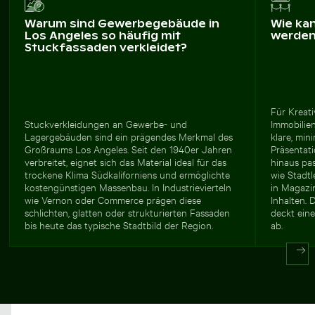
Warum sind Gewerbegebäude in
Wie ka
Los Angeles so häufig mit
werde
Stuckfassaden verkleidet?
Für Kreati
Stuckverkleidungen an Gewerbe- und
Immobilien
Lagergebäuden sind ein prägendes Merkmal des
klare, min
Großraums Los Angeles. Seit den 1940er Jahren
Präsentat
verbreitet, eignet sich das Material ideal für das
hinaus pa
trockene Klima Südkaliforniens und ermöglichte
wie Stadtl
kostengünstigen Massenbau. In Industrievierteln
in Magazin
wie Vernon oder Commerce prägen diese
Inhalten. 
schlichten, glatten oder strukturierten Fassaden
deckt eine
bis heute das typische Stadtbild der Region.
ab.