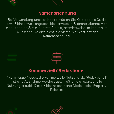
Luftaufnahme der West Bay Skyline
Felsige Küste am Paradise Beach, Kos
in Doha
Luftaufnahme
Namensnennung
Idyllischer
des Palacio
Wanderweg
de Bellas
Bei Verwendung unserer Inhalte müssen Sie Kataloop als Quelle
im
Artes,
Nationalpark
Mexiko-Stadt
bzw. Bildnachweis angeben. Idealerweise in Bildnähe, alternativ an
Sächsische
einer anderen Stelle in Ihrem Projekt, beispielsweise im Impressum.
Schweiz, Bad
Wünschen Sie dies nicht, aktivieren Sie "
Verzicht der
Schandau
Namensnennung
".
Felsige Küste am Paradise
Beach, Kos
Zur Stock-Kollektion
Kommerziell / Redaktionell
“Kommerziell” deckt die kommerzielle Nutzung ab. “Redaktionell”
ist eine Ausnahme, welche ausschließlich die redaktionelle
Nutzung erlaubt. Diese Bilder haben keine Model- oder Property-
Releases.