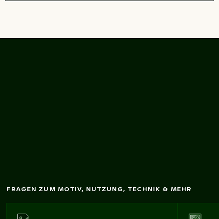
Städtische Szene m
it
beleuchteter Tür und
Pfützenspiegelung
FRAGEN ZUM MOTIV, NUTZUNG, TECHNIK & MEHR