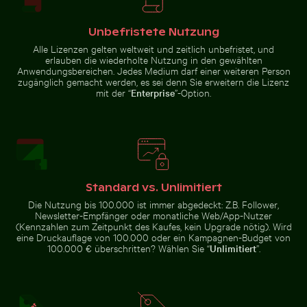
Elbsandsteingebirge in der
Sonnenuntergangswolken mit
Sächsischen Schweiz
orangefarbenen Tönen
Unbefristete Nutzung
Alle Lizenzen gelten weltweit und zeitlich unbefristet, und
erlauben die wiederholte Nutzung in den gewählten
Anwendungsbereichen. Jedes Medium darf einer weiteren Person
zugänglich gemacht werden, es sei denn Sie erweitern die Lizenz
mit der “
Enterprise
”-Option.
Sonnenuntergang über ruhigem Ozeanhorizont
Professionelles
Detailreiche Wandmalereien am Eingang von Wat Phra
Buddha-Statuen im Wat Yai 
Kameraobjektiv
mit Reflexionen
auf
Glasoberfläche
Standard vs. Unlimitiert
Die Nutzung bis 100.000 ist immer abgedeckt: Z.B. Follower,
Newsletter-Empfänger oder monatliche Web/App-Nutzer
Idyllischer Wanderweg im Nationalpark Sächsische Sc
Luftaufnahme des Palacio de Bellas Artes
Luftaufnahme der West Bay Sk
Detailreiche Wandmalereien am
Buddha-Statuen im Wat Yai Chai
(Kennzahlen zum Zeitpunkt des Kaufes, kein Upgrade nötig). Wird
Eingang von Wat Phra Kaeo
Mongkol Tempel
eine Druckauflage von 100.000 oder ein Kampagnen-Budget von
100.000 € überschritten? Wählen Sie “
Unlimitiert
”.