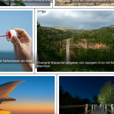
am Meer
Chamarel Wasserfall umgeben von 
et Seifenblasen am Meer
Chamarel Wasserfall umgeben von üppigem Grün mit R
Mauritius
von Manhattan, New York
ügel gegen Abendhimmel während des Fluges
Sternennacht über dem 