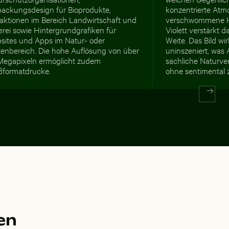
packungsdesign für Bioprodukte,
konzentrierte Atm
aktionen im Bereich Landwirtschaft und
verschwommene H
rei sowie Hintergrundgrafiken für
Violett verstärkt 
sites und Apps im Natur- oder
Weite. Das Bild wi
tenbereich. Die hohe Auflösung von über
uninszeniert, was 
Megapixeln ermöglicht zudem
sachliche Naturver
ßformatdrucke.
ohne sentimental 
en