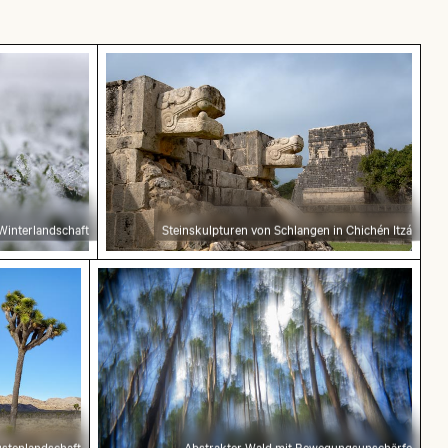
 in Winterlandschaft
Steinskulpturen von Schlangen in Chich
 Winterlandschaft
Steinskulpturen von Schlangen in Chichén Itzá
 Wüstenlandschaft
Abstrakter Wald mit Bewegungsunschär
stenlandschaft
Abstrakter Wald mit Bewegungsunschärfe