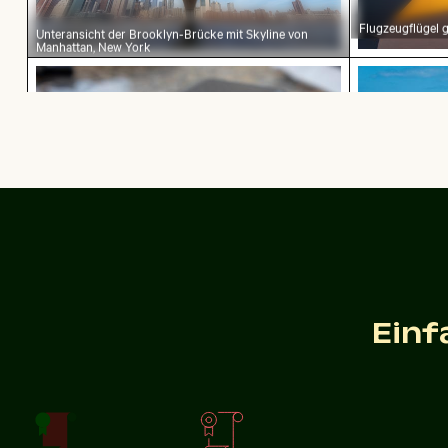
Flugzeugflügel
Unteransicht der Brooklyn-Brücke mit Skyline von
Manhattan, New York
Weiße Würfel auf Glastisch mit Becher
Ruhiger Tr
Weiße Würfel auf Glastisch mit Becher
Ruhiger 
Stadtbusse vor Wolkenkratzern in urbaner Um
Alte Ruinen v
Einf