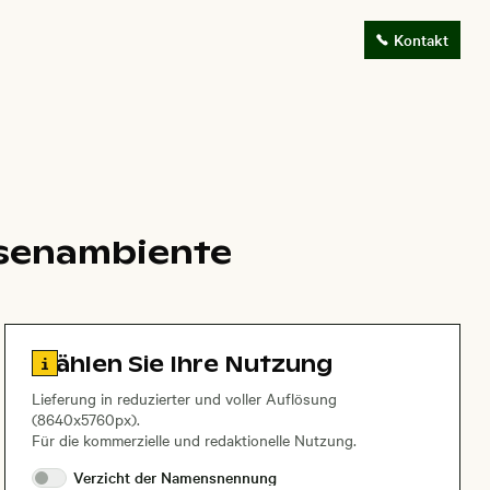
Kontakt
iesenambiente
Zu den Lizenzinformationen springen
Wählen Sie Ihre Nutzung
Lieferung in reduzierter und voller Auflösung
(8640x5760px).
Für die kommerzielle und redaktionelle Nutzung.
Verzicht der
Namensnennung