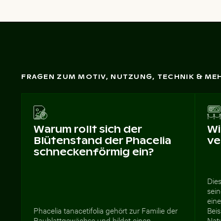
FRAGEN ZUM MOTIV, NUTZUNG, TECHNIK & ME
Warum rollt sich der
Wi
Blütenstand der Phacelia
ve
schneckenförmig ein?
Dies
sein
ein
Phacelia tanacetifolia gehört zur Familie der
Bei
Raublattgewächse und bildet einen
Nat