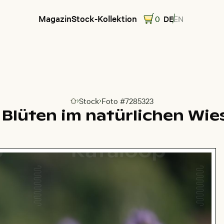
Magazin
Stock-Kollektion
0
DE
EN
Stock
Foto #7285323
Zur Homepage
a Blüten im natürlichen W