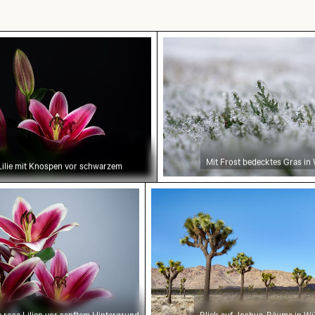
rosa Lilie mit Knospen vor schwarzem Hintergrund
Mit Frost bedecktes Gras
Mit Frost bedecktes Gras in
Lilie mit Knospen vor schwarzem
n
inter blauer Tür hervor
sa Lilien vor sanftem Hintergrund
Blick auf Joshua-Bäume in
 rosa Lilien vor sanftem Hintergrund
Blick auf Joshua-Bäume in Wü