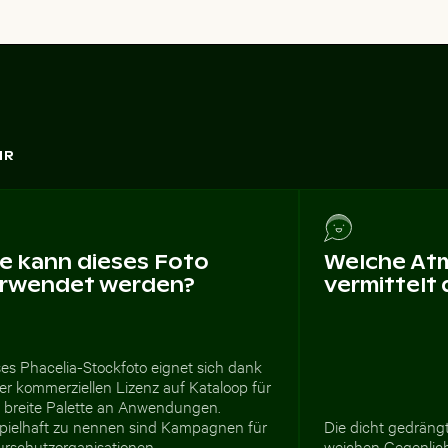
HR
e kann dieses Foto
Welche At
rwendet werden?
vermittelt
es Phacelia-Stockfoto eignet sich dank
er kommerziellen Lizenz auf Kataloop für
e breite Palette an Anwendungen.
spielhaft zu nennen sind Kampagnen für
Die dicht gedräng
urschutzorganisationen,
weichen Gegenlich