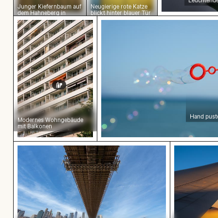
Junger Kiefernbaum auf
Neugierige rote Katze
dem Hahneberg in
blickt hinter blauer Tür
Berlin
hervor
Modernes Wohngebäude mit Balkonen
Hand pustet Seifenblasen 
Hand pust
Modernes Wohngebäude
mit Balkonen
Unteransicht der Brooklyn-Brücke mit Skyline 
Flugzeugfl