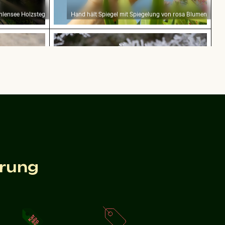
hlensee Holzsteg
Hand hält Spiegel mit Spiegelung von rosa Blumen
t Pflanzen in sandiger Landschaft
Gefrorene Zweige mit Eiskristallen bed
Gefrorene Zweige mit Eiskristallen bedeckt
andiger
erung