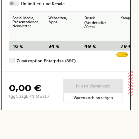
Unlimitiert und
Resale
Social Media,
Webseiten,
Druck
Kampagne
Präsentationen,
Apps
(Vorderseite:
Newsletter
30cm)
16 €
34 €
49 €
79 €
Wei
Zusatzoption Enterprise (89€)
0,00 €
In den Warenkorb
(ggf. zzgl. 7% Mwst.)
Warenkorb anzeigen