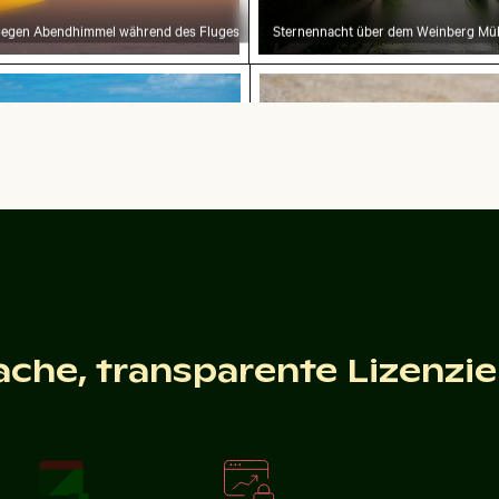
 gegen Abendhimmel während des Fluges
Sternennacht über dem Weinberg Mü
openstrand mit klarem blauem Wasser
Runder Spiegel reflektier
Tropenstrand mit klarem blauem Wasser
Runder Spiegel reflektiert Pflanzen in s
Landschaft
gebung
on Wat Mahathat in Ayutthaya
ache, transparente Lizenzi