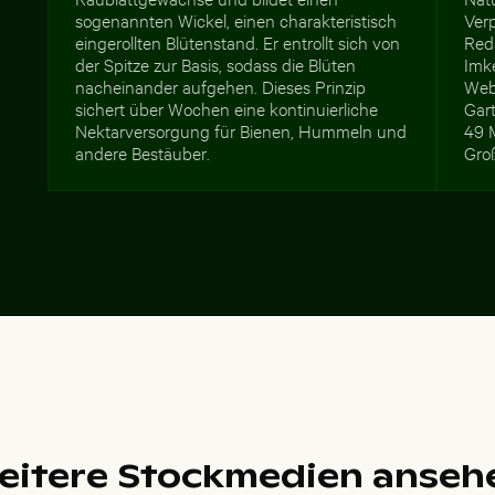
sogenannten Wickel, einen charakteristisch
Ver
eingerollten Blütenstand. Er entrollt sich von
Red
der Spitze zur Basis, sodass die Blüten
Imke
nacheinander aufgehen. Dieses Prinzip
Web
sichert über Wochen eine kontinuierliche
Gar
Nektarversorgung für Bienen, Hummeln und
49 
andere Bestäuber.
Gro
eitere Stockmedien anseh