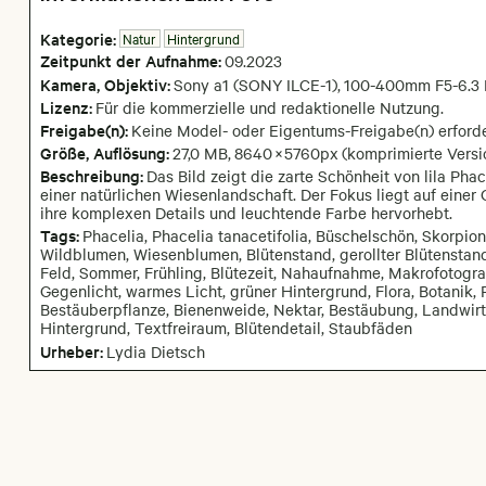
Kategorie:
Natur
Hintergrund
Zeitpunkt der Aufnahme:
09
.
2023
Kamera
, Objektiv
:
Sony a1 (SONY ILCE-1)
,
100-400mm F5-6.3 
Lizenz:
Für die kommerzielle und redaktionelle Nutzung.
Freigabe(n):
Keine Model- oder Eigentums-Freigabe(n) erforde
Größe, Auflösung:
27,0 MB
,
8640
×
5760
px
(komprimierte Versi
Beschreibung:
Das Bild zeigt die zarte Schönheit von lila Ph
einer natürlichen Wiesenlandschaft. Der Fokus liegt auf ein
ihre komplexen Details und leuchtende Farbe hervorhebt.
Tags:
Phacelia, Phacelia tanacetifolia, Büschelschön, Skorpionk
Wildblumen, Wiesenblumen, Blütenstand, gerollter Blütenstan
Feld, Sommer, Frühling, Blütezeit, Nahaufnahme, Makrofotograf
Gegenlicht, warmes Licht, grüner Hintergrund, Flora, Botanik, 
Bestäuberpflanze, Bienenweide, Nektar, Bestäubung, Landwirt
Hintergrund, Textfreiraum, Blütendetail, Staubfäden
Urheber:
Lydia Dietsch