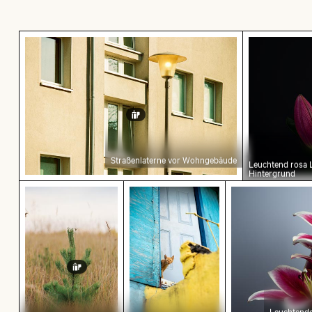
Straßenlaterne vor Wohngebäude
Leuchtend 
Straßenlaterne vor Wohngebäude
Leuchtend rosa 
Hintergrund
Junger Kiefernbaum auf dem Hahneberg in Berli
Neugierige rote Katze blickt h
Leuchtende ro
Leuchtende