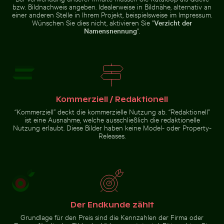
bzw. Bildnachweis angeben. Idealerweise in Bildnähe, alternativ an
Helle orangefarbene Seestern am Sandstrand
Sonnenuntergangsb
Mangrovenbaum im Yum Balam
einer anderen Stelle in Ihrem Projekt, beispielsweise im Impressum.
CN Tower zwischen
Flora und Fauna Schutzgebiet
Wolkenkratzern und städtischer
Wünschen Sie dies nicht, aktivieren Sie "
Verzicht der
Landschaft in Toronto
Namensnennung
".
Helle orangefarbene Seestern am Sandstrand
Sonnenuntergangsblick
Kommerziell / Redaktionell
aus Flugzeugfenster
Le Morne Brabant Berg und Küste in Mauritius
Hand pustet Seifenblasen am 
mit Flügelsilhouette
“Kommerziell” deckt die kommerzielle Nutzung ab. “Redaktionell”
ist eine Ausnahme, welche ausschließlich die redaktionelle
Nutzung erlaubt. Diese Bilder haben keine Model- oder Property-
Releases.
Le Morne Brabant Berg und
Hand pustet Seifenblasen
Küste in Mauritius
am Meer
Der Endkunde zählt
Zur Stock-Kollektion
Grundlage für den Preis sind die Kennzahlen der Firma oder