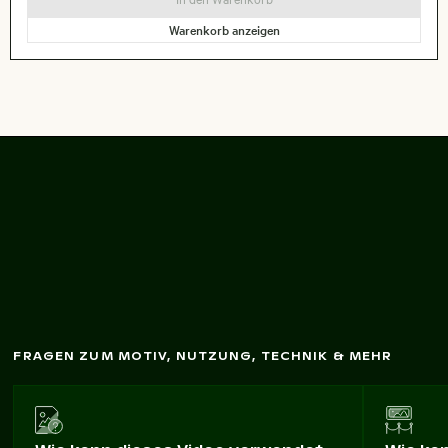
Warenkorb anzeigen
Reife O
einem
Baum
in
rangen an
Kalifornien
FRAGEN ZUM MOTIV, NUTZUNG, TECHNIK & MEHR