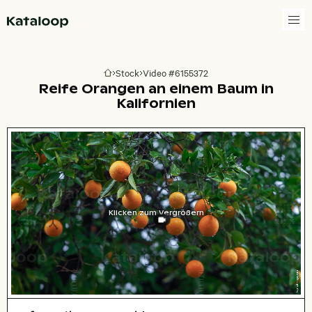
Zur Homepage
Stock
Video #6155372
Zur Homepage
Reife Orangen an einem Baum in
Kalifornien
Klicken zum Vergrößern