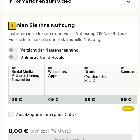
Informationen zum Video
Loop
Natur
Layoutdatei zum Herunterladen öffnen
Stadt,
Zu den Lizenzinformationen springen
Wählen Sie Ihre Nutzung
Lieferung in reduzierter und voller Auflösung (1920x1080px).
Für die kommerzielle und redaktionelle Nutzung.
Verzicht der
Namensnennung
Unlimitiert und
Resale
Social Media,
Webseiten,
Druck
Kampagne
Präsentationen,
Apps
(Vorderseite:
Newsletter
30cm)
29 €
49 €
69 €
99 €
We
Zusatzoption Enterprise (89€)
0,00 €
(ggf. zzgl. 7% Mwst.)
In den Warenkorb