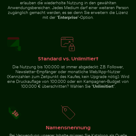
erlauben die wiederholte Nutzung in den gewählten
Schöne Sonnenuntergangswolken mit rosa Farbtönen
Mandarinenten im 
Spektakulärer Indoor-Wasserfall
Zerstreute Eisscherben auf
Anwendungsbereichen. Jedes Medium darf einer weiteren Person
im Flughafen Singapur Changi
gefrorenem See
zugänglich gemacht werden, es sei denn Sie erweitern die Lizenz
mit der “
Enterprise
”-Option.
Schöne Sonnenuntergangswolken mit rosa
Standard vs. Unlimitiert
Farbtönen
Mandarinenten im
Einsamer Spaziergang am Thai Mueang Strand
Eckbereich eines Industr
Schlossgarten
Die Nutzung bis 100.000 ist immer abgedeckt: Z.B. Follower,
Charlottenburg,
Berlin
Newsletter-Empfänger oder monatliche Web/App-Nutzer
(Kennzahlen zum Zeitpunkt des Kaufes, kein Upgrade nötig). Wird
eine Druckauflage von 100.000 oder ein Kampagnen-Budget von
100.000 € überschritten? Wählen Sie “
Unlimitiert
”.
CN Tower zwischen Wolkenkratzern und städtischer L
Mangrovenbaum im Yum Bala
Einsamer Spaziergang am Thai
Eckbereich eines
Mueang Strand
Industriegebäudes mit
Metallrohren und -paneelen
Namensnennung
Bei Verwendung unserer Inhalte müssen Sie Kataloop als Quelle