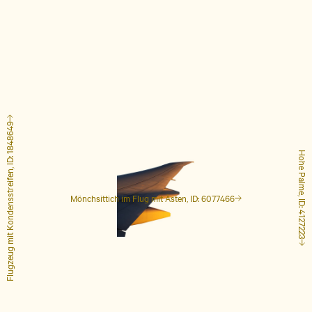
Flugzeug mit Kondensstreifen, ID: 1848649
Hohe Palme, ID: 4127223
Mönchsittich im Flug mit Ästen, ID: 6077466