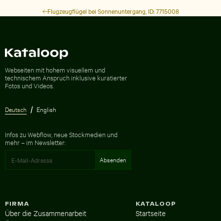
Flugzeugflügel bei Sonnenuntergang, ID: 7715008
Zur Homepage
Webseiten mit hohem visuellem und
technischem Anspruch inklusive kuratierter
Fotos und Videos.
Deutsch
English
Infos zu Webflow, neue Stockmedien und
mehr – im Newsletter:
FIRMA
KATALOOP
Über die Zusammenarbeit
Startseite