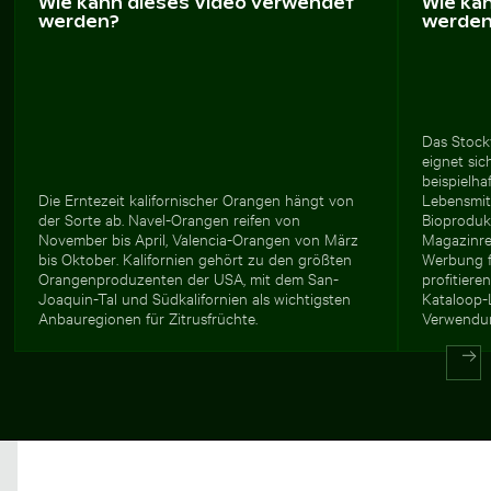
Wie kann dieses Video verwendet
Wie ka
werden?
werde
Das Stock
eignet si
beispielha
Die Erntezeit kalifornischer Orangen hängt von
Lebensmitt
der Sorte ab. Navel-Orangen reifen von
Bioproduk
November bis April, Valencia-Orangen von März
Magazinre
bis Oktober. Kalifornien gehört zu den größten
Werbung f
Orangenproduzenten der USA, mit dem San-
profitiere
Joaquin-Tal und Südkalifornien als wichtigsten
Kataloop-L
Anbauregionen für Zitrusfrüchte.
Verwendu