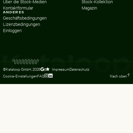
Über die Stock-Medien
Stock-Kollektion
Kontaktformular
Magazin
ANDERES
Geschäftsbedingungen
Lizenzbedingungen
Einloggen
©Kataloop GmbH,
2026
Impressum
Datenschutz
5
Cookie-Einstellungen
FAQ
Nach oben
Zum Instagram Profil von Lydia Dietsc
Zum LinkedIn Profil von Lydia Dietsc