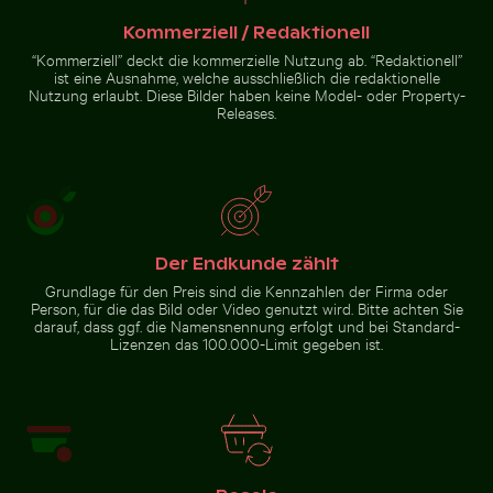
Wunderkerze mit Botschaft Budget verbrannt
Mönchsittich im Flug mit Ästen
Seeigel auf felsiger Küste mit
Mann im Kings River an einem
Meeresgischt
Sonnentag
Kommerziell / Redaktionell
“Kommerziell” deckt die kommerzielle Nutzung ab. “Redaktionell”
ist eine Ausnahme, welche ausschließlich die redaktionelle
Nutzung erlaubt. Diese Bilder haben keine Model- oder Property-
Releases.
Wunderkerze mit Botschaft
Budget verbrannt
Mönchsittich
im Flug mit
Ästen vor
blauem
Himmel
Zur Stock-Kollektion
Der Endkunde zählt
Grundlage für den Preis sind die Kennzahlen der Firma oder
Person, für die das Bild oder Video genutzt wird. Bitte achten Sie
darauf, dass ggf. die Namensnennung erfolgt und bei Standard-
Lizenzen das 100.000-Limit gegeben ist.