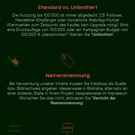
eines gelben Zuges am Bahnhof
Museumsinsel, Berlin
Standard vs. Unlimitiert
Die Nutzung bis 100.000 ist immer abgedeckt: Z.B. Follower,
Newsletter-Empfänger oder monatliche Web/App-Nutzer
(Kennzahlen zum Zeitpunkt des Kaufes, kein Upgrade nötig). Wird
eine Druckauflage von 100.000 oder ein Kampagnen-Budget von
100.000 € überschritten? Wählen Sie “
Unlimitiert
”.
Junge Pflanze wächst in rissigem
Gefrorener Ast mit kunstvollen Eisformationen
Herbstliche Birken
Elegante Weinflasche mit
Boden
leerem Etikett und schwarzem
Deckel
Namensnennung
Bei Verwendung unserer Inhalte müssen Sie Kataloop als Quelle
Gefrorener Ast mit kunstvollen Eisformationen
bzw. Bildnachweis angeben. Idealerweise in Bildnähe, alternativ an
einer anderen Stelle in Ihrem Projekt, beispielsweise im Impressum.
Herbstliche Birken
Seeigel auf felsiger Küste mit Meeresgischt
Mann im Kings River an ein
am Hahneberg in
Wünschen Sie dies nicht, aktivieren Sie "
Verzicht der
Berlin im goldenen
Namensnennung
".
Licht