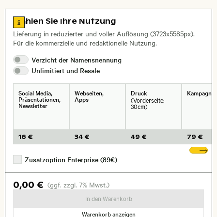
Name des abgebildeten Ortes,
Stadt,
Zu den Lizenzinformationen springen
Wählen Sie Ihre Nutzung
, Objektiv
Lieferung in reduzierter und voller Auflösung (3723x5585px).
Für die kommerzielle und redaktionelle Nutzung.
Verzicht der
Namensnennung
Unlimitiert und
Resale
Social Media,
Webseiten,
Druck
Kampagne
Präsentationen,
Apps
(Vorderseite:
Newsletter
30cm)
16 €
34 €
49 €
79 €
We
Zusatzoption Enterprise (89€)
0,00 €
(ggf. zzgl. 7% Mwst.)
In den Warenkorb
Warenkorb anzeigen