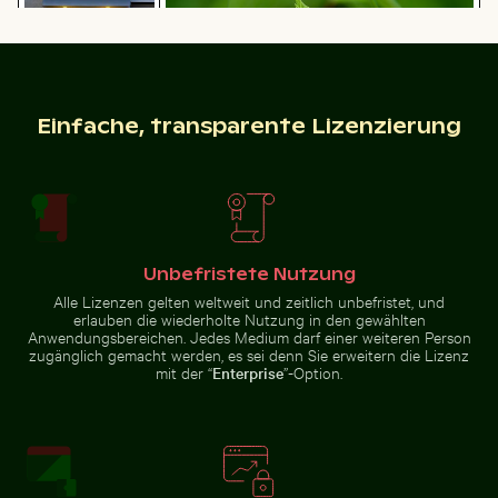
Einfache, transparente Lizenzierung
Nahaufnahme von frischen grünen Blättern mit
Städtische Szene
Wirbeleffekt
Silhouette einer Person mit Blick auf Küstenstadt bei
Lila Phacelia Blüten im nat
mit beleuchteter
Tür und
Pfützenspiegelung
Unbefristete Nutzung
Alle Lizenzen gelten weltweit und zeitlich unbefristet, und
erlauben die wiederholte Nutzung in den gewählten
Majestätischer Pfau mit prächtigem Gefieder
Verschwommene Bewegung ei
Silhouette einer Person mit Blick
Lila Phacelia Blüten im
Anwendungsbereichen. Jedes Medium darf einer weiteren Person
auf Küstenstadt bei Nacht
natürlichen Wiesenambiente
zugänglich gemacht werden, es sei denn Sie erweitern die Lizenz
mit der “
Enterprise
”-Option.
Junge Pflanze wächst in rissigem Boden
Elegante Weinflasche mit 
Majestätischer Pfau mit
Verschwommene Bewegung
prächtigem Gefieder