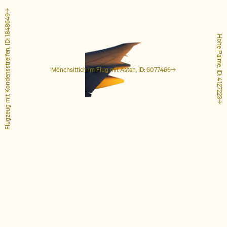
Flugzeug mit Kondensstreifen, ID: 1848649
Hohe Palme, ID: 4127223
Mönchsittich im Flug mit Ästen, ID: 6077466