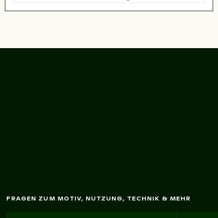
Baum
silhouette vor
Sonnenuntergangshim
m
el
in Los Angeles
FRAGEN ZUM MOTIV, NUTZUNG, TECHNIK & MEHR