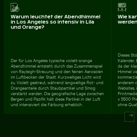
Warum leuchtet der Abendhimmel
Wie ka
in Los Angeles so intensiv in Lila
werde
und Orange?
Dieses Sto
Der für Los Angeles typische violett-orange
Kalender,
Abendhimmel entsteht durch das Zusammenspiel
da der kla
von Rayleigh-Streuung und den feinen Aerosolen
Himmel vie
im Luftbecken der Stadt. Kurzwelliges Licht wird
kommerziel
zu Violett gestreut, während langwellige Rot- und
anderem d
Orangeanteile durch Staubpartikel und Smog
Websites,
verstärkt werden. Die geografische Lage zwischen
Printmedi
Bergen und Pazifik hält diese Partikel in der Luft
x 5500 Pi
und intensiviert die Färbung erheblich.
ohne Quali