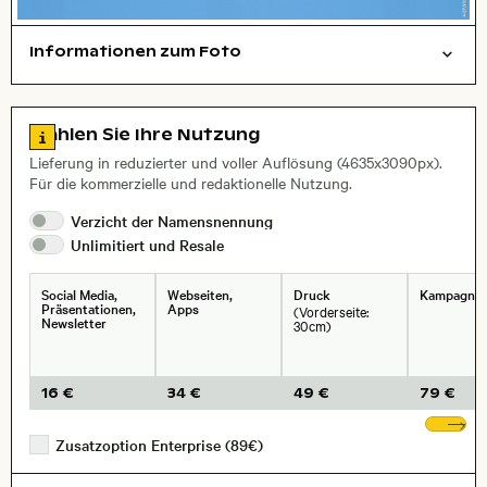
Informationen zum Foto
Tiere
symbolisch
Layoutdatei zum Herunterladen öffnen
Zu den Lizenzinformationen springen
Wählen Sie Ihre Nutzung
, Objektiv
Lieferung in reduzierter und voller Auflösung (4635x3090px).
Für die kommerzielle und redaktionelle Nutzung.
Verzicht der
Namensnennung
Unlimitiert und
Resale
Social Media,
Webseiten,
Druck
Kampagne
Präsentationen,
Apps
(Vorderseite:
Newsletter
30cm)
16 €
34 €
49 €
79 €
We
Zusatzoption Enterprise (89€)