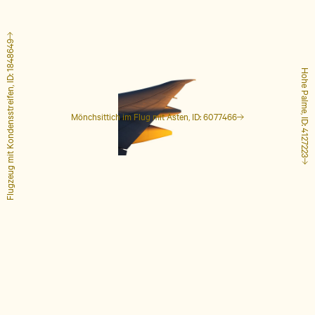
Flugzeug mit Kondensstreifen, ID: 1848649
Hohe Palme, ID: 4127223
Mönchsittich im Flug mit Ästen, ID: 6077466