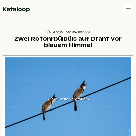
Zur Homepage
Stock
Foto #4185229
Zur Homepage
Zwei Rotohrbülbüls auf Draht vor
blauem Himmel
Klicken zum Vergrößern