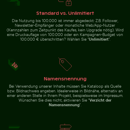
Schildes auf
Maschendrahtzaun
Standard vs. Unlimitiert
Die Nutzung bis 100.000 ist immer abgedeckt: Z.B. Follower,
Newsletter-Empfänger oder monatliche Web/App-Nutzer
(Kennzahlen zum Zeitpunkt des Kaufes, kein Upgrade nötig). Wird
eine Druckauflage von 100.000 oder ein Kampagnen-Budget von
100.000 € überschritten? Wählen Sie “
Unlimitiert
”.
Luftaufnahme des Siva
Luftaufnahme der West Bay Skyline
Silhouette von Menschen beim Angeln auf einem Ste
Prächtige Fassade des Wat Kanan Tempels
Detailreiche 
Subramanya Kovil Tempels
in Doha
Namensnennung
Prächtige Fassade des Wat Kanan
Zerstreute Eisscherben auf gefrorenem See
Bei Verwendung unserer Inhalte müssen Sie Kataloop als Quelle
Tempels in Phuket
Detailreiche
Silhouette von
bzw. Bildnachweis angeben. Idealerweise in Bildnähe, alternativ an
Tempellaterne
Menschen beim
einer anderen Stelle in Ihrem Projekt, beispielsweise im Impressum.
mit goldenem
Angeln auf einem
Stupa
Wünschen Sie dies nicht, aktivieren Sie "
Verzicht der
Steg bei
Namensnennung
".
Sonnenuntergang
Zerstreute Eisscherben auf
gefrorenem See