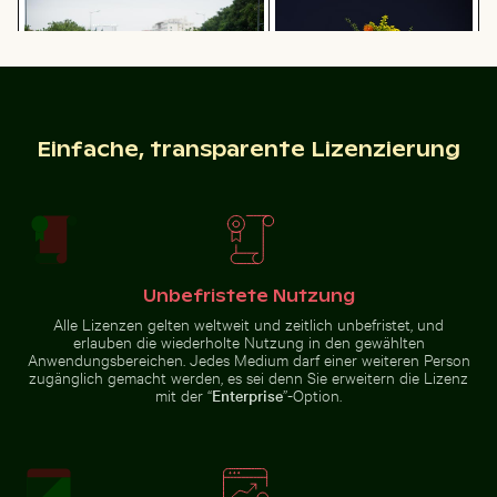
houette vor
Kos
untergangshimmel
Reisender im
Angeles
Parque
Nacional
Cahuita,
Limón, Costa
Rica
Einfache, transparente Lizenzierung
Mann auf Motorrad an belebter
Bunter Blumenstrauß in
Luftaufnahme des Dorfes Mandraki auf der Insel Nisy
Riesenseerosen in einer f
Kreuzung in Hanoi
Glasvase
Unbefristete Nutzung
Schatten eines Schildes auf Maschendrahtzaun
Romantischer Antrag auf dem Pier von 
Luftaufnahme des Dorfes Mandraki
Riesenseerosen in einer
Alle Lizenzen gelten weltweit und zeitlich unbefristet, und
auf der Insel Nisyros
friedlichen Teichlandschaft
erlauben die wiederholte Nutzung in den gewählten
Anwendungsbereichen. Jedes Medium darf einer weiteren Person
zugänglich gemacht werden, es sei denn Sie erweitern die Lizenz
mit der “
Enterprise
”-Option.
Romantischer Antrag auf dem Pier von Holbox
Schatten eines
Island bei Sonnenuntergang
Luftaufnahme des Siva Subramanya Kovil Tempels
Luftaufnahme der West Bay Sk