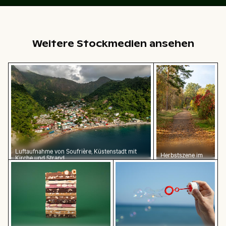
Weitere Stockmedien ansehen
Luftaufnahme von Soufrière, Küstenstadt mit Kirche 
Herbstszene im Gr
Luftaufnahme von Soufrière, Küstenstadt mit
Herbstszene im
Kirche und Strand
Grunewald, Berlin
Stapel von verschiedenen Schokoladentafeln mit Nüs
Hand pustet Seifenblasen 
mit buntem Laub