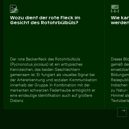
Wozu dient der rote Fleck im
Wie ka
Gesicht des Rotohrbülbüls?
werde
Der rote Backenfleck des Rotohrbülbüls
Dieses Bil
(Pycnonotus jocosus) ist ein arttypisches
gemäß den
Kennzeichen, das beiden Geschlechtern
einsetzba
gemeinsam ist. Er fungiert als visuelles Signal bei
Bildungsma
der Artererkennung und sozialen Kommunikation
Reisepubl
innerhalb der Gruppe. In Kombination mit der
Indischen 
markanten schwarzen Federhaube ermöglicht er
zu Natur-
eine eindeutige Identifikation auch auf größere
Himmel als
Distanz.
Textüberl