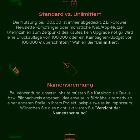
Sonnenuntergang
über Koh Yao Noi
Küstendünengräser am Sandstrand mit Meerblick
Städtische Szene
mit Silhouette
Standard vs. Unlimitiert
Die Nutzung bis 100.000 ist immer abgedeckt: Z.B. Follower,
Newsletter-Empfänger oder monatliche Web/App-Nutzer
(Kennzahlen zum Zeitpunkt des Kaufes, kein Upgrade nötig). Wird
eine Druckauflage von 100.000 oder ein Kampagnen-Budget von
100.000 € überschritten? Wählen Sie “
Unlimitiert
”.
Küstendünengräser am Sandstrand mit
Meerblick
Städtische Szene
Gefrorener Leuchtturm mit Eiszapfen am Pier
Sonnenuntergang über Ste
mit beleuchteter
Tür und
Pfützenspiegelung
Namensnennung
Bei Verwendung unserer Inhalte müssen Sie Kataloop als Quelle
bzw. Bildnachweis angeben. Idealerweise in Bildnähe, alternativ an
einer anderen Stelle in Ihrem Projekt, beispielsweise im Impressum.
Wünschen Sie dies nicht, aktivieren Sie "
Verzicht der
Sonnenuntergang über ruhigem Ozeanhorizont
Brauner Pelikan 
Gefrorener Leuchtturm mit
Sonnenuntergang über Steg mit
Namensnennung
".
Eiszapfen am Pier
Strohdachunterstand