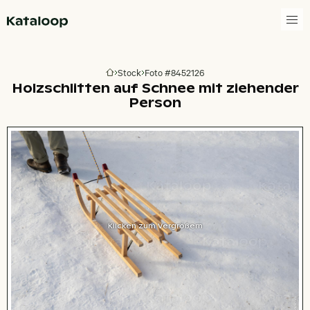
Zur Homepage
Stock
Foto #8452126
Zur Homepage
Holzschlitten auf Schnee mit ziehender
Person
Klicken zum Vergrößern