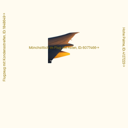
Flugzeug mit Kondensstreifen, ID: 1848649
Hohe Palme, ID: 4127223
Mönchsittich im Flug mit Ästen, ID: 6077466