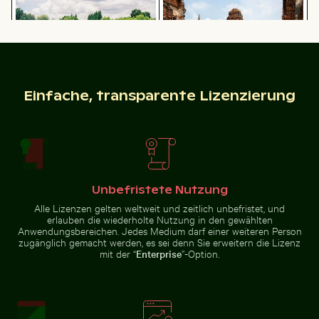
Bewegungseffekt
Strongyli-Insel
Einfache, transparente Lizenzierung
Professionelles Kameraobjektiv mit Reflexionen auf 
Seebrücke Sellin im Winter
Sonnenunterga
Mann im Kings River an einem
Alte Ruinen von Wat Mahathat in
Sonnentag
Ayutthaya
Unbefristete Nutzung
Seebrücke Sellin im Winter
Sonnenuntergang über Koh Yao Noi mit Silhouette
Brücke des 25. April über den Tejo in L
Sonnenuntergangsblick
Alle Lizenzen gelten weltweit und zeitlich unbefristet, und
Professionelles
aus Flugzeugfenster
erlauben die wiederholte Nutzung in den gewählten
Kameraobjektiv
mit Flügelsilhouette
Anwendungsbereichen. Jedes Medium darf einer weiteren Person
mit Reflexionen
auf
zugänglich gemacht werden, es sei denn Sie erweitern die Lizenz
Glasoberfläche
mit der “
Enterprise
”-Option.
Brücke des 25. April über den Tejo in Lissabon