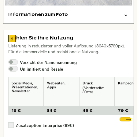
Informationen zum Foto
Dinge
Layoutdatei zum Herunterladen öffnen
, Objektiv
Zu den Lizenzinformationen springen
Wählen Sie Ihre Nutzung
Lieferung in reduzierter und voller Auflösung (8640x5760px).
Für die kommerzielle und redaktionelle Nutzung.
Verzicht der
Namensnennung
Unlimitiert und
Resale
Social Media,
Webseiten,
Druck
Kampagne
Präsentationen,
Apps
(Vorderseite:
Newsletter
30cm)
16 €
34 €
49 €
79 €
We
Zusatzoption Enterprise (89€)