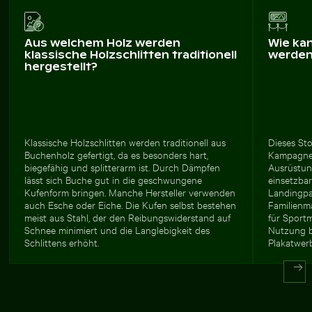
Aus welchem Holz werden
Wie ka
klassische Holzschlitten traditionell
werde
hergestellt?
Klassische Holzschlitten werden traditionell aus
Dieses Sto
Buchenholz gefertigt, da es besonders hart,
Kampagnen
biegefähig und splitterarm ist. Durch Dämpfen
Ausrüstung
lässt sich Buche gut in die geschwungene
einsetzbar
Kufenform bringen. Manche Hersteller verwenden
Landingpag
auch Esche oder Eiche. Die Kufen selbst bestehen
Familienma
meist aus Stahl, der den Reibungswiderstand auf
für Sport
Schnee minimiert und die Langlebigkeit des
Nutzung b
Schlittens erhöht.
Plakatwer