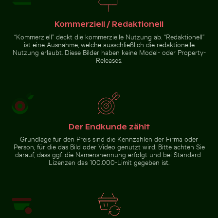
Kommerziell / Redaktionell
Sonnenuntergang über ruhigem Ozeanhorizont
“Kommerziell” deckt die kommerzielle Nutzung ab. “Redaktionell”
Brauner Pelikan
ist eine Ausnahme, welche ausschließlich die redaktionelle
auf Holzpfosten
Blaue Sanduhr am Sandstrand
Nutzung erlaubt. Diese Bilder haben keine Model- oder Property-
am Meer
Releases.
Blaue Sanduhr am
Sandstrand
Der Endkunde zählt
Grundlage für den Preis sind die Kennzahlen der Firma oder
Person, für die das Bild oder Video genutzt wird. Bitte achten Sie
Zur Stock-Kollektion
darauf, dass ggf. die Namensnennung erfolgt und bei Standard-
Lizenzen das 100.000-Limit gegeben ist.