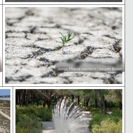
umen
Junge Pflanze wächst in rissigem Boden
Junge Pflanze wächst in rissigem Boden
Majestätischer weißer Pfau im Plaka-Wald