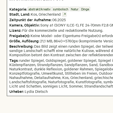
Kategorie:
abstrakt/kreativ
symbolisch
Natur
Dinge
Stadt,
Land:
Kos
,
Griechenland
Zeitpunkt der Aufnahme:
06
.
2025
Kamera
, Objektiv
:
Sony a1 (SONY ILCE-1)
,
FE 24-70mm F2.8 GM
Lizenz:
Für die kommerzielle und redaktionelle Nutzung.
Freigabe(n):
Keine Model- oder Eigentums-Freigabe(n) erforde
Größe, Auflösung:
21,1 MB
,
8640
×
5760
px
(komprimierte Versio
Beschreibung:
Das Bild zeigt einen runden Spiegel, der teilwe
sandige Landschaft schafft eine natürliche Kulisse, während d
Komposition betont den Kontrast zwischen der reflektierend
Tags:
runder Spiegel, Goldspiegel, goldener Spiegel, Spiegel i
Küstenpflanzen, Strandpflanzen, Sandpflanzen, Sand, Sandbod
Naturkontrast, dunkle Reflexion, goldener Rahmen, Spiegelober
Konzeptfotografie, Umweltkunst, Stillleben im Freien, Outdoor-
Nahaufnahme, Detailaufnahme, Kos, Griechenland, griechische I
Landschaftsfotografie, Naturfotografie, Kunstfotografie, symbo
Licht und Schatten, sonniges Licht, Sommer, Strandlandschaf
Urheber:
Lydia Dietsch