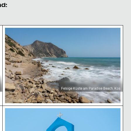
nd:
Felsige Küste am Paradise Beach, Kos
Felsige Küste am Paradise Beach, Kos
and
Blauer Kirchturm mit Glocke vor klarem Himmel