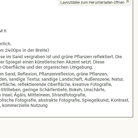
Layoutdatei zum Herunterladen öffnen
 II
rlich.
n: 2400px in der Breite)
ise im Sand vergraben ist und grüne Pflanzen reflektiert. Die
er Spiegel einen künstlerischen Akzent setzt. Diese
en Oberfläche und der organischen Umgebung.
m Sand, Reflexion, Pflanzenreflexion, grüne Pflanzen,
en, sandige Textur, sandige Landschaft, Außenszene, Natur,
fläche, reflektierende Oberfläche, kreative Fotografie,
Stillleben, geringe Schärfentiefe, Bokeh, Unschärfe,
nsel, Ägäis, Mittelmeer, Strandfotografie,
lische Fotografie, abstrakte Fotografie, Spiegelkunst, Kontrast,
t, kommerzielle Nutzung