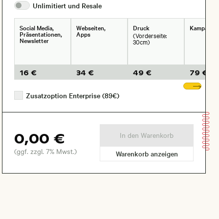
Unlimitiert und
Resale
Social Media,
Webseiten,
Druck
Kampagne
Präsentationen,
Apps
(Vorderseite:
Newsletter
30cm)
16 €
34 €
49 €
79 €
Wei
Zusatzoption Enterprise (89€)
0,00 €
In den Warenkorb
(ggf. zzgl. 7% Mwst.)
Warenkorb anzeigen