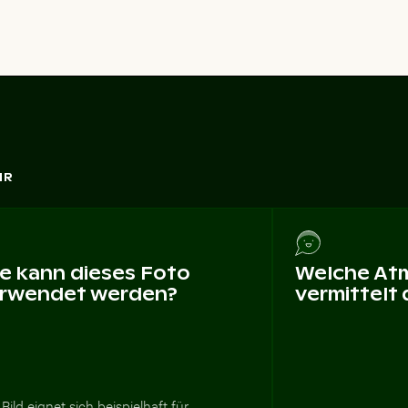
HR
e kann dieses Foto
Welche At
rwendet werden?
vermittelt
Bild eignet sich beispielhaft für