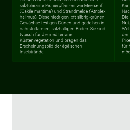
salztolerante Pionierpflanzen wie Meersenf
Kam
(Cakile maritima) und Strandmelde (Atriplex
Nach
halimus). Diese niedrigen, oft silbrig-grünen
Die 
Gewächse festigen Dünen und gedeihen in
Nut
nährstoffarmen, salzhaltigen Böden. Sie sind
Web
typisch für die mediterrane
der
Küstenvegetation und prägen das
Pixe
Erscheinungsbild der ägäischen
für 
Inselstrände.
mög