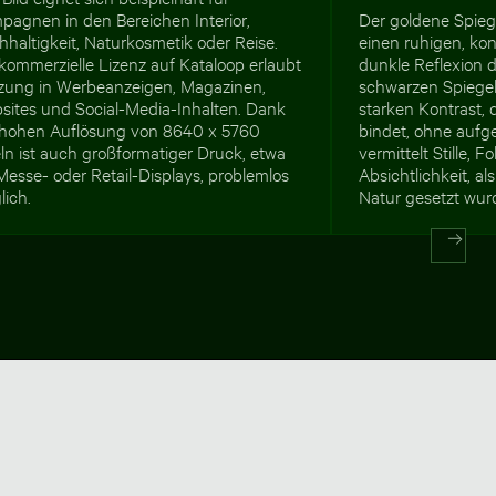
pagnen in den Bereichen Interior,
Der goldene Spieg
haltigkeit, Naturkosmetik oder Reise.
einen ruhigen, ko
kommerzielle Lizenz auf Kataloop erlaubt
dunkle Reflexion 
zung in Werbeanzeigen, Magazinen,
schwarzen Spiegel
sites und Social-Media-Inhalten. Dank
starken Kontrast,
 hohen Auflösung von 8640 x 5760
bindet, ohne aufg
ln ist auch großformatiger Druck, etwa
vermittelt Stille, 
Messe- oder Retail-Displays, problemlos
Absichtlichkeit, a
lich.
Natur gesetzt wur