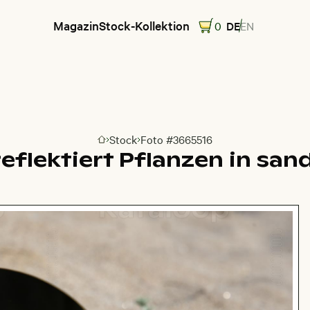
Magazin
Stock-Kollektion
0
DE
EN
Stock
Foto #3665516
Zur Homepage
eflektiert Pflanzen in sa