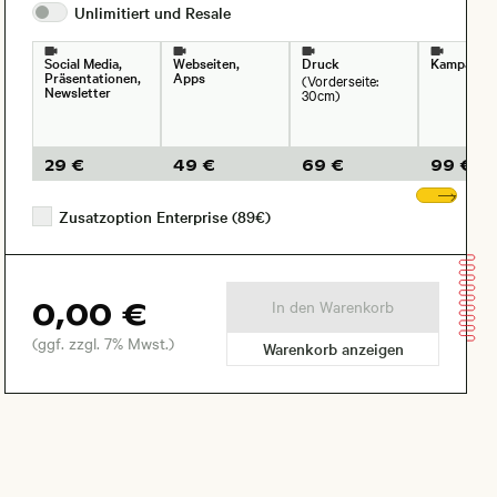
Unlimitiert und
Resale
Social Media,
Webseiten,
Druck
Kampagne
Präsentationen,
Apps
(Vorderseite:
Newsletter
30cm)
29 €
49 €
69 €
99 €
Wei
Zusatzoption Enterprise (89€)
0,00 €
In den Warenkorb
(ggf. zzgl. 7% Mwst.)
Warenkorb anzeigen