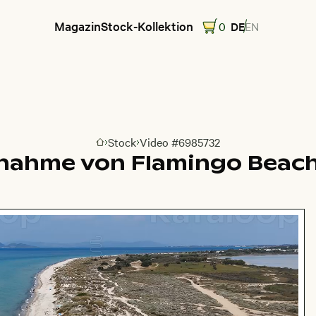
Magazin
Stock-Kollektion
0
DE
EN
Stock
Video #6985732
Zur Homepage
nahme von Flamingo Beach