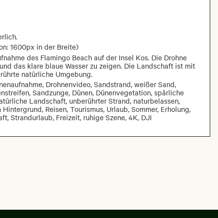
rlich.
on: 1600px in der Breite)
ufnahme des Flamingo Beach auf der Insel Kos. Die Drohne
 und das klare blaue Wasser zu zeigen. Die Landschaft ist mit
erührte natürliche Umgebung.
hnenaufnahme, Drohnenvideo, Sandstrand, weißer Sand,
tenstreifen, Sandzunge, Dünen, Dünenvegetation, spärliche
natürliche Landschaft, unberührter Strand, naturbelassen,
 Hintergrund, Reisen, Tourismus, Urlaub, Sommer, Erholung,
, Strandurlaub, Freizeit, ruhige Szene, 4K, DJI