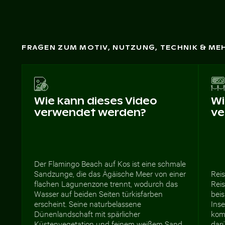
FRAGEN ZUM MOTIV, NUTZUNG, TECHNIK & ME
Wie kann dieses Video
Wi
verwendet werden?
ve
Der Flamingo Beach auf Kos ist eine schmale
Sandzunge, die das Ägäische Meer von einer
Rei
flachen Lagunenzone trennt, wodurch das
Rei
Wasser auf beiden Seiten türkisfarben
bei
erscheint. Seine naturbelassene
Inse
Dünenlandschaft mit spärlicher
komm
Küstenvegetation und feinem weißem Sand
dar