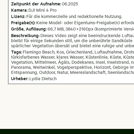
Zeitpunkt der Aufnahme:
06
.
2025
Kamera
:
DJI Mini 4 Pro
Lizenz:
Für die kommerzielle und redaktionelle Nutzung.
Freigabe(n):
Keine Model- oder Eigentums-Freigabe(n) erforde
Größe, Auflösung:
66,7 MB
,
3840
×
2160
px
(komprimierte Versi
Beschreibung:
Dieses Video zeigt eine beeindruckende Lufta
bleibt für einige Sekunden still, um die unberührte Sandküste
spärlicher Vegetation übersät und bietet eine ruhige und unb
Tags:
Flamingo Beach, Kos, Griechenland, Luftaufnahme, Dro
türkisfarbenes Wasser, klares Wasser, Küstenlinie, Küste, Küs
Vegetation, Mittelmeer, Ägäis, Dodekanes, Insel, Inselstrand, 
Panorama, Weitwinkel, Vogelperspektive, Horizont, Gebirge im
Entspannung, Outdoor, Natur, Meereslandschaft, Seenlandschaft
Urheber:
Lydia Dietsch