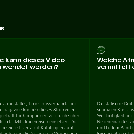
HR
e kann dieses Video
Welche At
rwendet werden?
vermittelt 
severanstalter, Tourismusverbände und
Die statische Dro
semagazine können dieses Stockvideo
schmalen Küstenst
spielhaft für Kampagnen zu griechischen
Weitläufigkeit und 
ln oder Mittelmeerreisen einsetzen. Die
Nebeneinander vo
erzielle Lizenz auf Kataloop erlaubt
und hellem Sand e
über hinaus die Nutzung in Werbespots,
Frische, ohne über