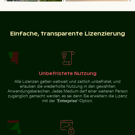
Einfache, transparente Lizenzierung
Luftaufnahme des Siva
Küstendünengräser am Sandstrand
Brauner Pelikan auf Holzpfosten am Meer
Chamarel Wasserfall umgeben von üppige
Blühende Kirs
Subramanya Kovil Tempels
mit Meerblick
Unbefristete Nutzung
Panoramablick auf das Elbsandsteingebirge in der Sä
Städtische Szene
Chamarel Wasserfall umgeben von
Blühende
Alle Lizenzen gelten weltweit und zeitlich unbefristet, und
Brauner
üppigem Grün mit Regenbogen,
Kirschblüten
erlauben die wiederholte Nutzung in den gewählten
Pelikan auf
Mauritius
im Frühling
Holzpfosten
Anwendungsbereichen. Jedes Medium darf einer weiteren Person
am Meer
zugänglich gemacht werden, es sei denn Sie erweitern die Lizenz
mit der “
Enterprise
”-Option.
Panoramablick auf das Elbsandsteingebirge in
der Sächsischen Schweiz
Städtische Szene