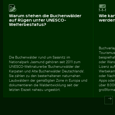
Warum stehen die Buchenwälder
Wie ka
auf Rügen unter UNESCO-
werde
Welterbestatus?
Buchverla
Tourismus
Die Buchenwälder rund um Sassnitz im
beispielha
Nationalpark Jasmund gehören seit 2011 zum
oder Wand
UNESCO-Weltnaturerbe 'Buchenurwälder der
Lizenz auf
Karpaten und Alte Buchenwälder Deutschlands'.
Werbekamp
Sie zählen zu den besterhaltenen naturnahen
oder Nachh
Laubwäldern der gemäßigten Zone in Europa und
Apps oder
dokumentieren die Waldentwicklung seit der
über 8.000
letzten Eiszeit nahezu ungestört.
großforma