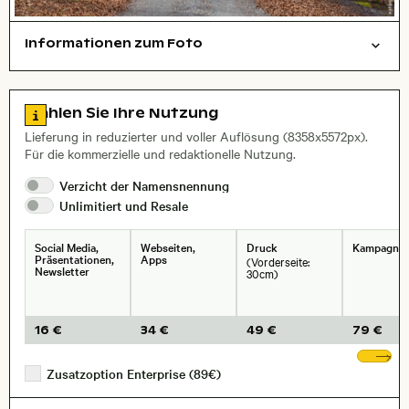
Informationen zum Foto
Natur
symbolisch
Layoutdatei zum Herunterladen öffnen
Stadt,
Zu den Lizenzinformationen springen
Wählen Sie Ihre Nutzung
, Objektiv
Lieferung in reduzierter und voller Auflösung (8358x5572px).
Für die kommerzielle und redaktionelle Nutzung.
Verzicht der
Namensnennung
Unlimitiert und
Resale
Social Media,
Webseiten,
Druck
Kampagne
Präsentationen,
Apps
(Vorderseite:
Newsletter
30cm)
16 €
34 €
49 €
79 €
We
Zusatzoption Enterprise (89€)