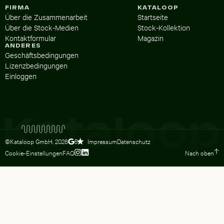
FIRMA
KATALOOP
Über die Zusammenarbeit
Startseite
Über die Stock-Medien
Stock-Kollektion
Kontaktformular
Magazin
ANDERES
Geschäftsbedingungen
Lizenzbedingungen
Einloggen
©Kataloop GmbH,
2026
Impressum
Datenschutz
5
Cookie-Einstellungen
FAQ
Nach oben
Zum Instagram Profil von Lydia Dietsc
Zum LinkedIn Profil von Lydia Dietsc