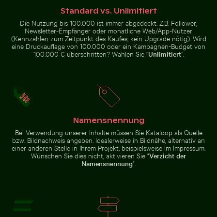
Getarnte Krabbe am Sandstrand
Idyllischer Wande
mit beleuchteter
Tür und
Standard vs. Unlimitiert
Pfützenspiegelung
Die Nutzung bis 100.000 ist immer abgedeckt: Z.B. Follower,
Newsletter-Empfänger oder monatliche Web/App-Nutzer
(Kennzahlen zum Zeitpunkt des Kaufes, kein Upgrade nötig). Wird
eine Druckauflage von 100.000 oder ein Kampagnen-Budget von
100.000 € überschritten? Wählen Sie “
Unlimitiert
”.
Getarnte Krabbe am Sandstrand
Strandliegen und Sonnenschirme am Sandstrand
Verbranntes Streichholz mi
Idyllischer
Wanderweg im
Nationalpark
Sächsische
Namensnennung
Schweiz, Bad
Schandau
Bei Verwendung unserer Inhalte müssen Sie Kataloop als Quelle
bzw. Bildnachweis angeben. Idealerweise in Bildnähe, alternativ an
einer anderen Stelle in Ihrem Projekt, beispielsweise im Impressum.
Wünschen Sie dies nicht, aktivieren Sie "
Verzicht der
Historisches Gebäude mit Turm im Winter
Junge Pflanze wächst in rissigem Boden
Namensnennung
".
Strandliegen und Sonnenschirme
Verbranntes Streichholz mit
am Sandstrand
Budget-Text