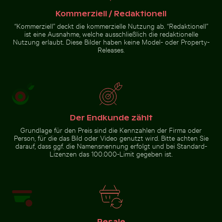
Junge Pflanze wächst in
Kommerziell / Redaktionell
Historisches
rissigem Boden
Gebäude mit
“Kommerziell” deckt die kommerzielle Nutzung ab. “Redaktionell”
Turm im
ist eine Ausnahme, welche ausschließlich die redaktionelle
Winter
Nutzung erlaubt. Diese Bilder haben keine Model- oder Property-
Zur Stock-Kollektion
Releases.
Der Endkunde zählt
Grundlage für den Preis sind die Kennzahlen der Firma oder
Person, für die das Bild oder Video genutzt wird. Bitte achten Sie
darauf, dass ggf. die Namensnennung erfolgt und bei Standard-
Lizenzen das 100.000-Limit gegeben ist.
Resale