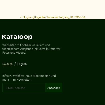
Flugzeugflügel bei Sonnenuntergang, ID: 7715008
Zur Homepage
Webseiten mit hohem visuellem und
technischem Anspruch inklusive kuratierter
Fotos und Videos.
Deutsch
English
Infos zu Webflow, neue Stockmedien und
mehr – im Newsletter: