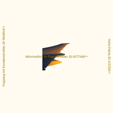
Flugzeug mit Kondensstreifen, ID: 1848649
Hohe Palme, ID: 4127223
Mönchsittich im Flug mit Ästen, ID: 6077466