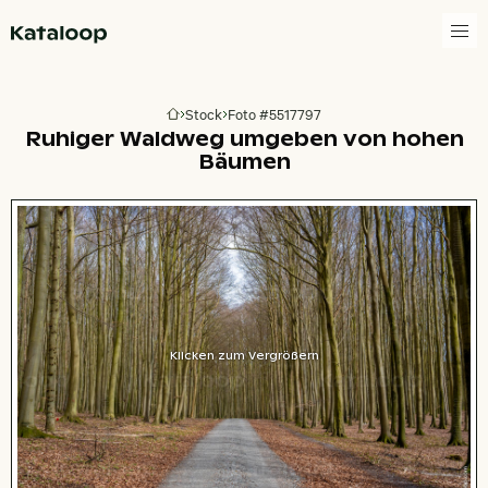
Zur Homepage
Stock
Foto #5517797
Zur Homepage
Ruhiger Waldweg umgeben von hohen
Bäumen
Klicken zum Vergrößern