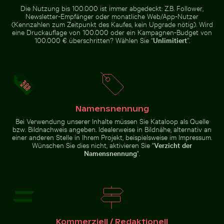
Kiefernbaum
Die Nutzung bis 100.000 ist immer abgedeckt: Z.B. Follower,
auf dem
Newsletter-Empfänger oder monatliche Web/App-Nutzer
Hahneberg in
Berlin
(Kennzahlen zum Zeitpunkt des Kaufes, kein Upgrade nötig). Wird
eine Druckauflage von 100.000 oder ein Kampagnen-Budget von
100.000 € überschritten? Wählen Sie “
Unlimitiert
”.
Schöne Sonnenuntergangswolken mit orangefarbene
Mandarinenten im Schlossgarte
Pinke Lilie in prunkv
Riesenseerosen in einer
Hafenleuchtfeuer bei
friedlichen Teichlandschaft
Sonnenuntergang im Hafen von
Kos
Namensnennung
Bei Verwendung unserer Inhalte müssen Sie Kataloop als Quelle
Luftaufnahme des Dorfes Mandraki auf der Insel Nisy
Gemeiner Mynavogel auf e
bzw. Bildnachweis angeben. Idealerweise in Bildnähe, alternativ an
Schöne
Pinke Lilie in
einer anderen Stelle in Ihrem Projekt, beispielsweise im Impressum.
Sonnenuntergangswolken
Mandarinenten
prunkvollem
Wünschen Sie dies nicht, aktivieren Sie "
Verzicht der
mit orangefarbenen Tönen
im
Goldrahmen
Schlossgarten
Namensnennung
".
Charlottenburg,
Berlin
Luftaufnahme des Dorfes
Gemeiner Mynavogel auf
Mandraki auf der Insel Nisyros
einem Baumast sitzend
Kommerziell / Redaktionell