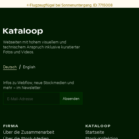
Flugzeugflügel bei Sonnenuntergang, ID: 7715008
Zur Homepage
Webseiten mit hohem visuellem und
technischem Anspruch inklusive kuratierter
Fotos und Videos.
Deutsch
English
Infos zu Webflow, neue Stockmedien und
mehr – im Newsletter:
FIRMA
KATALOOP
Über die Zusammenarbeit
Startseite
Über die Stock-Medien
Stock-Kollektion