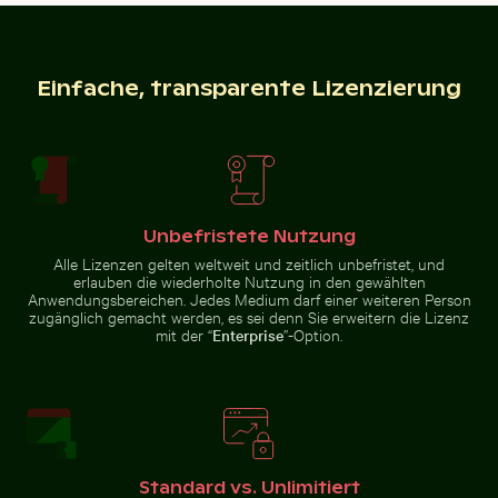
Einfache, transparente Lizenzierung
Abstrakter Wald mit Bewegungsunschärfe
Neugierige rote
Katze blickt hinter
Nahaufnahme eines Malachitfalters auf grünem Blatt
Flugzeug über den Wolken
blauer Tür hervor
Unbefristete Nutzung
Alle Lizenzen gelten weltweit und zeitlich unbefristet, und
erlauben die wiederholte Nutzung in den gewählten
Flugzeug über den Wolken
Luftaufnahme von Laem Haad Beach, Koh Yao Yai
Junger Kiefernb
Anwendungsbereichen. Jedes Medium darf einer weiteren Person
Nahaufnahme eines
Malachitfalters auf grünem Blatt
zugänglich gemacht werden, es sei denn Sie erweitern die Lizenz
mit der “
Enterprise
”-Option.
Luftaufnahme von Laem Haad Beach, Koh Yao Yai
Riesenseerosen in einer friedlichen Teichlandschaft
Hafenleuchtfeuer bei Sonn
Standard vs. Unlimitiert
Junger