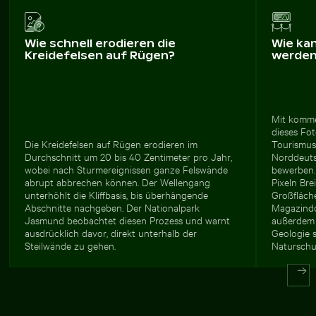
Wie schnell erodieren die
Wie ka
Kreidefelsen auf Rügen?
werde
Mit kommer
dieses Fot
Die Kreidefelsen auf Rügen erodieren im
Tourismus
Durchschnitt um 20 bis 40 Zentimeter pro Jahr,
Norddeuts
wobei nach Sturmereignissen ganze Felswände
bewerben.
abrupt abbrechen können. Der Wellengang
Pixeln Bre
unterhöhlt die Kliffbasis, bis überhängende
Großfläch
Abschnitte nachgeben. Der Nationalpark
Magazindop
Jasmund beobachtet diesen Prozess und warnt
außerdem E
ausdrücklich davor, direkt unterhalb der
Geologie 
Steilwände zu gehen.
Naturschu