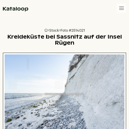
Zur Homepage
Stock
Foto #2514021
Zur Homepage
Kreideküste bei Sassnitz auf der Insel
Rügen
Klicken zum Vergrößern