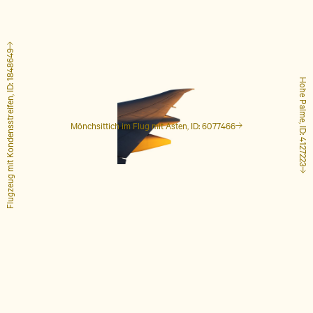
Flugzeug mit Kondensstreifen, ID: 1848649
Hohe Palme, ID: 4127223
Mönchsittich im Flug mit Ästen, ID: 6077466