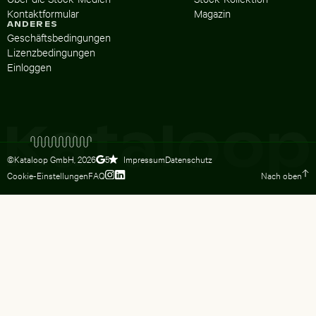
Kontaktformular
Magazin
ANDERES
Geschäftsbedingungen
Lizenzbedingungen
Einloggen
©Kataloop GmbH,
2026
Impressum
Datenschutz
5
Cookie-Einstellungen
FAQ
Nach oben
Zum Instagram Profil von Lydia Dietsc
Zum LinkedIn Profil von Lydia Dietsc