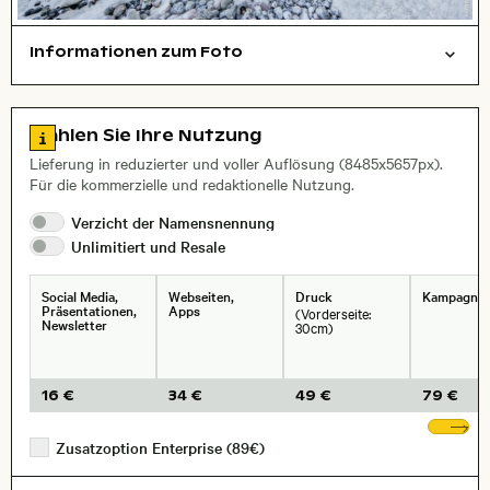
Informationen zum Foto
Natur
Layoutdatei zum Herunterladen öffnen
Name des abgebildeten Ortes,
Stadt,
Zu den Lizenzinformationen springen
Wählen Sie Ihre Nutzung
, Objektiv
Lieferung in reduzierter und voller Auflösung (8485x5657px).
Für die kommerzielle und redaktionelle Nutzung.
Verzicht der
Namensnennung
Unlimitiert und
Resale
Social Media,
Webseiten,
Druck
Kampagne
Präsentationen,
Apps
(Vorderseite:
Newsletter
30cm)
16 €
34 €
49 €
79 €
We
Zusatzoption Enterprise (89€)