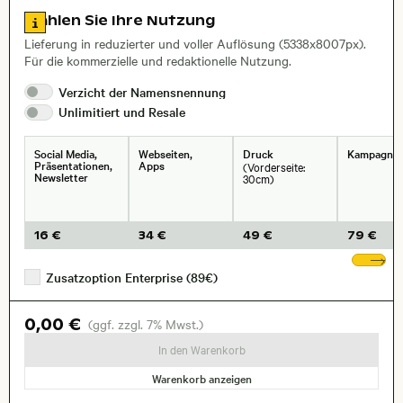
Zu den Lizenzinformationen springen
Wählen Sie Ihre Nutzung
, Objektiv
Lieferung in reduzierter und voller Auflösung (5338x8007px).
Für die kommerzielle und redaktionelle Nutzung.
Verzicht der
Namensnennung
Unlimitiert und
Resale
Social Media,
Webseiten,
Druck
Kampagne
Präsentationen,
Apps
(Vorderseite:
Newsletter
30cm)
16 €
34 €
49 €
79 €
We
Zusatzoption Enterprise (89€)
0,00 €
(ggf. zzgl. 7% Mwst.)
In den Warenkorb
Warenkorb anzeigen