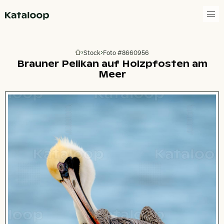
Zur Homepage
Stock
Foto #8660956
Zur Homepage
Brauner Pelikan auf Holzpfosten am
Meer