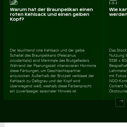
Warum hat der Braunpelikan einen
Wie ka
roten Kehlsack und einen gelben
werde
Kopf?
Der leuchtend rote Kehlsack und der gelbe
Das Stockf
Scheitel des Braunpelikans (Pelecanus
Nutzung l
occidentalis) sind Merkmale des Brutgefieders.
5338 x 80
Während der Paarungszeit intensivieren Hormone
Beispielha
diese Färbungen, um Geschlechtspartner
Lehrmater
anzulocken. Außerhalb der Brutzeit verblasst der
mit Fokus
Kehlsack zu Gelbgrau und der Kopf wird
NGO-Kommu
überwiegend weiß, weshalb diese Farbenpracht
Content f
ein zuverlässiger saisonaler Hinweis ist.
Ökotouris