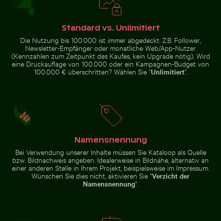
Gefrorener Ast mit kunstvollen Eisformationen
Junger Kiefernbau
Leuchtende lila Astern in
Flugzeugflügel gegen
natürlicher Umgebung
Abendhimmel während des
Standard vs. Unlimitiert
Fluges
Die Nutzung bis 100.000 ist immer abgedeckt: Z.B. Follower,
Newsletter-Empfänger oder monatliche Web/App-Nutzer
(Kennzahlen zum Zeitpunkt des Kaufes, kein Upgrade nötig). Wird
eine Druckauflage von 100.000 oder ein Kampagnen-Budget von
100.000 € überschritten? Wählen Sie “
Unlimitiert
”.
Gefrorener Ast mit kunstvollen Eisformationen
Junger
Ruhiger Strand mit Treibholz und Meeresblick
Neugierige Katze lugt unte
Kiefernbaum auf
dem Hahneberg in
Berlin
Namensnennung
Bei Verwendung unserer Inhalte müssen Sie Kataloop als Quelle
bzw. Bildnachweis angeben. Idealerweise in Bildnähe, alternativ an
einer anderen Stelle in Ihrem Projekt, beispielsweise im Impressum.
Gefrorene Zweige mit Eiskristallen bedeckt
Elegante Schwäne schwimme
Ruhiger Strand mit Treibholz und
Neugierige Katze lugt unter
Wünschen Sie dies nicht, aktivieren Sie "
Verzicht der
Meeresblick
weißem Tuch hervor
Namensnennung
".