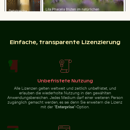
Lila Phacelia Blüten im natürlichen
Detailreiche
Wiesenambiente
Tempellaterne mit
Luftaufnahme der Halbinsel Scotts Head mit Sendetu
Belebte Straßenszene mit G
goldenem Stupa
Einfache, transparente Lizenzierung
Verkehr am Ratchaprasong-Kreuzung in Bangkok
Mann auf Motorrad an beleb
Luftaufnahme der Halbinsel
Belebte Straßenszene mit
Scotts Head mit Sendeturm
Golfwagen in Holbox
Unbefristete Nutzung
Alle Lizenzen gelten weltweit und zeitlich unbefristet, und
erlauben die wiederholte Nutzung in den gewählten
Leuchtende lila Astern in natürlicher Umgebung
Flugzeugflügel gegen Aben
Anwendungsbereichen. Jedes Medium darf einer weiteren Person
Verkehr am Ratchaprasong-
Mann auf Motorrad an belebter
Kreuzung in Bangkok
Kreuzung in Hanoi
zugänglich gemacht werden, es sei denn Sie erweitern die Lizenz
mit der “
Enterprise
”-Option.