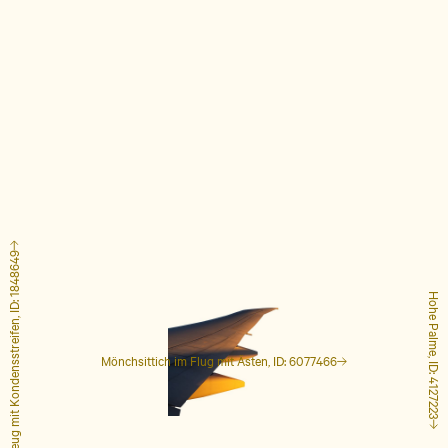
Flugzeug mit Kondensstreifen, ID: 1848649
Hohe Palme, ID: 4127223
Mönchsittich im Flug mit Ästen, ID: 6077466