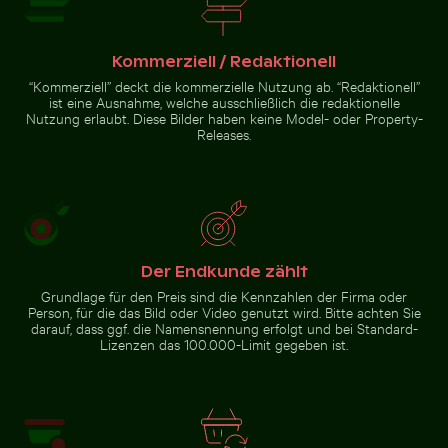
Sonnenuntergangsblick aus Flugzeugfenster mit Flüg
Schnorchler im weiten blauen Ozean unter 
Gefrorene Zweige mit
Elegante Schwäne schwimmen in
Eiskristallen bedeckt
der Ostsee
Kommerziell / Redaktionell
“Kommerziell” deckt die kommerzielle Nutzung ab. “Redaktionell”
ist eine Ausnahme, welche ausschließlich die redaktionelle
Nutzung erlaubt. Diese Bilder haben keine Model- oder Property-
Releases.
ntergangsblick
Schnorchler im weiten
gzeugfenster
blauen Ozean unter klarem
elsilhouette
Himmel
Zur Stock-Kollektion
Der Endkunde zählt
Grundlage für den Preis sind die Kennzahlen der Firma oder
Person, für die das Bild oder Video genutzt wird. Bitte achten Sie
darauf, dass ggf. die Namensnennung erfolgt und bei Standard-
Lizenzen das 100.000-Limit gegeben ist.