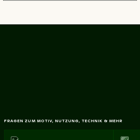
Brauner Pelikan auf
Holzpfosten am
M
eer
FRAGEN ZUM MOTIV, NUTZUNG, TECHNIK & MEHR