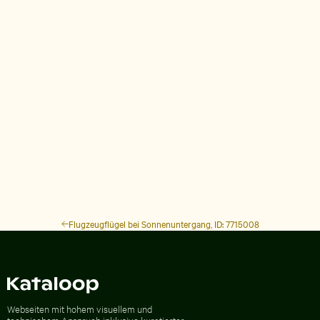
Flugzeugflügel bei Sonnenuntergang, ID: 7715008
Zur Homepage
Webseiten mit hohem visuellem und
technischem Anspruch inklusive kuratierter