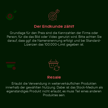
Herbstszene
im
Grunewald,
Berlin mit
Zur Stock-Kollektion
buntem
Laub
Der Endkunde zählt
Grundlage für den Preis sind die Kennzahlen der Firma oder
Person, für die das Bild oder Video genutzt wird. Bitte achten Sie
darauf, dass ggf. die Namensnennung erfolgt und bei Standard-
Lizenzen das 100.000-Limit gegeben ist.
Resale
Erlaubt die Verwendung in weiterverkäuflichen Produkten
innerhalb der gewählten Nutzung. Dabei ist das Stock-Medium als
eigenständiges Produkt nicht erlaubt, es muss Teil eines anderen
Produktes sein.