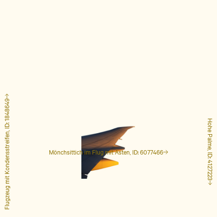
Flugzeug mit Kondensstreifen, ID: 1848649
Hohe Palme, ID: 4127223
Mönchsittich im Flug mit Ästen, ID: 6077466