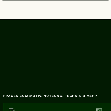
Regenbogen über den
Niagarafällen,
Naturw
under
FRAGEN ZUM MOTIV, NUTZUNG, TECHNIK & MEHR