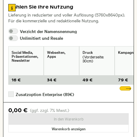
Zu den Lizenzinformationen springen
Wählen Sie Ihre Nutzung
, Objektiv
Lieferung in reduzierter und voller Auflösung (5760x8640px).
Für die kommerzielle und redaktionelle Nutzung.
Verzicht der
Namensnennung
Unlimitiert und
Resale
Social Media,
Webseiten,
Druck
Kampagne
Präsentationen,
Apps
(Vorderseite:
Newsletter
30cm)
16 €
34 €
49 €
79 €
We
Zusatzoption Enterprise (89€)
0,00 €
(ggf. zzgl. 7% Mwst.)
In den Warenkorb
Warenkorb anzeigen