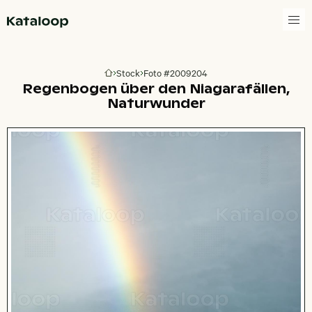
Zur Homepage
Stock
Foto #2009204
Zur Homepage
Regenbogen über den Niagarafällen,
Naturwunder