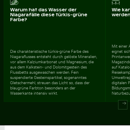
Warum hat das Wasser der
Wie ka
Niagarafälle diese türkis-grüne
werde
Farbe?
Mit einer
Die charakteristische türkis-grüne Farbe des
eignet sic
Niagaraflusses entsteht durch gelöste Mineralien,
Printanwe
vor allem Kalziumkarbonat und Magnesium, die
Magazindo
aus dem Kalkstein- und Dolomitgestein des
auf Katalo
Flussbetts ausgewaschen werden. Fein
Reisekamp
suspendierte Gesteinspartikel, sogenanntes
Umweltrep
Gletschermehl, streuen das Licht so, dass der
digitalen 
blaugrüne Farbton besonders an der
Bildungsm
Wasserkante intensiv wirkt.
Naturbezug