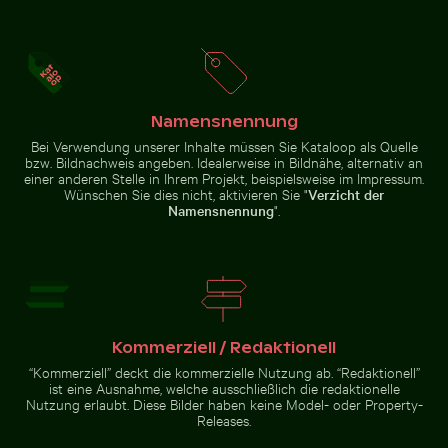
Kauai
Mönchsittich
Berliner
im Flug mit
Fernsehturm
Ästen vor
mit
blauem
Lichterkette
Himmel
im
Vordergrund
Namensnennung
Bei Verwendung unserer Inhalte müssen Sie Kataloop als Quelle
bzw. Bildnachweis angeben. Idealerweise in Bildnähe, alternativ an
Straßenlaterne vor Wohngebäude
einer anderen Stelle in Ihrem Projekt, beispielsweise im Impressum.
Professionelles
Wünschen Sie dies nicht, aktivieren Sie "
Verzicht der
Gelber Webervogel baut ein Nest in der Natur
Belebte Straßenszene mit G
Kameraobjektiv
mit Reflexionen
Namensnennung
".
auf Glasoberfläche
Herbstszene im Grunewald, Berlin mit buntem Laub
Gelber Webervogel baut ein Nest
Belebte Straßenszene mit
in der Natur
Golfwagen in Holbox
Kommerziell / Redaktionell
“Kommerziell” deckt die kommerzielle Nutzung ab. “Redaktionell”
ist eine Ausnahme, welche ausschließlich die redaktionelle
Nutzung erlaubt. Diese Bilder haben keine Model- oder Property-
Releases.