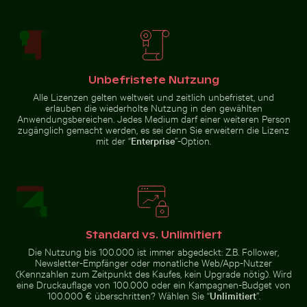
Gefrorene Zweige mit Eiskristallen bedeckt
Sibirischer Husky läuft am 
Blick auf Joshua-Bäume in
Casa da Música, Porto:
Wüstenlandschaft
Wahrzeichen der modernen
Architektur
Unbefristete Nutzung
Alle Lizenzen gelten weltweit und zeitlich unbefristet, und
erlauben die wiederholte Nutzung in den gewählten
Blaue Sanduhr am Sandstrand
Gemeiner Mynavogel auf ei
Gefrorene Zweige mit
Sibirischer Husky läuft am
Anwendungsbereichen. Jedes Medium darf einer weiteren Person
Eiskristallen bedeckt
Strand durch das Wasser
zugänglich gemacht werden, es sei denn Sie erweitern die Lizenz
mit der “
Enterprise
”-Option.
Blaue Sanduhr am Sandstrand
Mönchsittich im Flug mit Ästen vor blauem Himmel
Vintage-Fahrrad auf Küstenweg in Kauai
Berliner Fern
Gemeiner Mynavogel auf einem
Baumast sitzend
Standard vs. Unlimitiert
Die Nutzung bis 100.000 ist immer abgedeckt: Z.B. Follower,
Newsletter-Empfänger oder monatliche Web/App-Nutzer
(Kennzahlen zum Zeitpunkt des Kaufes, kein Upgrade nötig). Wird
eine Druckauflage von 100.000 oder ein Kampagnen-Budget von
100.000 € überschritten? Wählen Sie “
Unlimitiert
”.
Vintage-Fahrrad auf Küstenweg in
Straßenlaterne vor Wohngebäude
Professionelles K