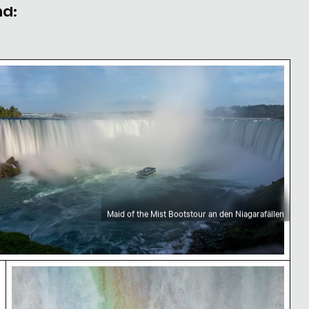
nd:
nder
arafälle, Kraftvolles Wasser
aid of the Mist Bootstour an den Niagarafällen
Maid of the Mist Bootstour an den Niagarafällen
 Naturwunder
Regenbogen an den Niagarafällen, Naturschauspie