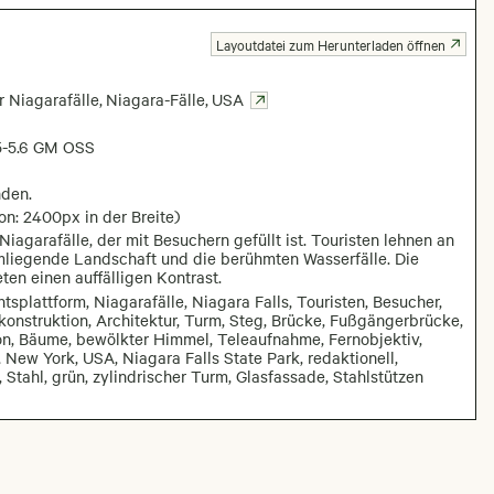
Layoutdatei zum Herunterladen öffnen
r Niagarafälle
,
Niagara-Fälle
,
USA
5-5.6 GM OSS
nden.
on: 2400px in der Breite)
iagarafälle, der mit Besuchern gefüllt ist. Touristen lehnen an
liegende Landschaft und die berühmten Wasserfälle. Die
ten einen auffälligen Kontrast.
splattform, Niagarafälle, Niagara Falls, Touristen, Besucher,
konstruktion, Architektur, Turm, Steg, Brücke, Fußgängerbrücke,
n, Bäume, bewölkter Himmel, Teleaufnahme, Fernobjektiv,
, New York, USA, Niagara Falls State Park, redaktionell,
, Stahl, grün, zylindrischer Turm, Glasfassade, Stahlstützen