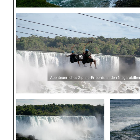
Abenteuerliches Zipline-Erlebnis an den Niaga
Abenteuerliches Zipline-Erlebnis an den Niagarafällen
Majestätische Niagarafälle in natürlicher Prac
Möwe auf fe