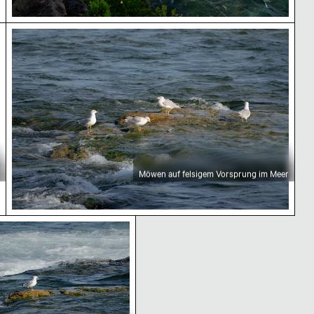
rafällen
Möwen auf felsigem Vorsprung im Meer
Möwen auf felsigem Vorsprung im Meer
ht
lsiger Küstenlinie mit Wellen