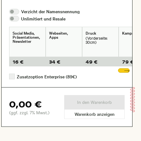
Verzicht der
Namensnennung
Unlimitiert und
Resale
Social Media,
Webseiten,
Druck
Kampagne
Präsentationen,
Apps
(Vorderseite:
Newsletter
30cm)
16 €
34 €
49 €
79 €
Wei
Zusatzoption Enterprise (89€)
0,00 €
In den Warenkorb
(ggf. zzgl. 7% Mwst.)
Warenkorb anzeigen