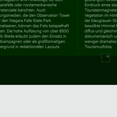
garafälle oder nordamerikanische
Eindruck eines sta
istenziele berichten. Auch
Touristenmagnete
dungsmedien, die den Observation Tower
Vegetation im Hint
 den Niagara Falls State Park
der blaugrauen St
atisieren, können das Foto beispielhaft
bewölkte Himmel h
zen. Die hohe Auflösung von über 8500
diffus und gleich
ln Breite erlaubt zudem den Einsatz in
dokumentarisch un
ntkampagnen oder als großformatigen
weniger dramatisc
ergrund in redaktionellen Layouts.
Tourismusfotos.