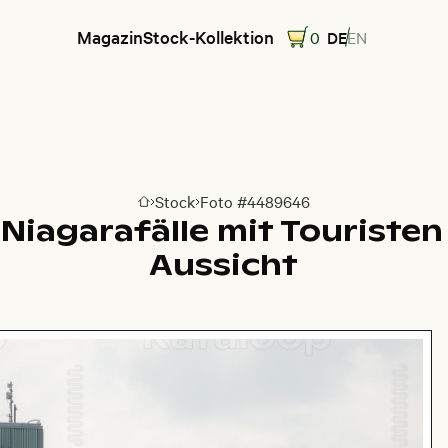
Magazin
Stock-Kollektion
0
DE
EN
Stock
Foto #4489646
Zur Homepage
Niagarafälle mit Touriste
Aussicht