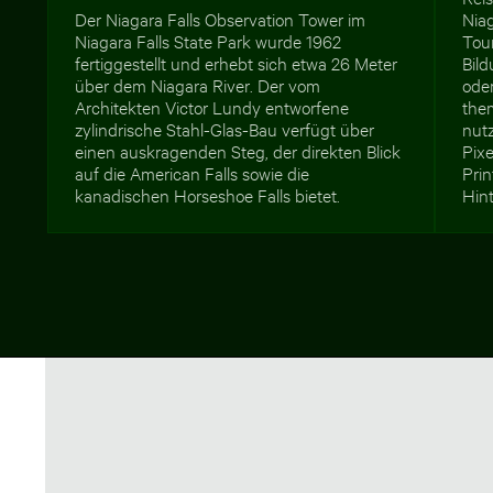
Der Niagara Falls Observation Tower im
Nia
Niagara Falls State Park wurde 1962
Tour
fertiggestellt und erhebt sich etwa 26 Meter
Bil
über dem Niagara River. Der vom
oder
Architekten Victor Lundy entworfene
them
zylindrische Stahl-Glas-Bau verfügt über
nut
einen auskragenden Steg, der direkten Blick
Pixe
auf die American Falls sowie die
Pri
kanadischen Horseshoe Falls bietet.
Hint