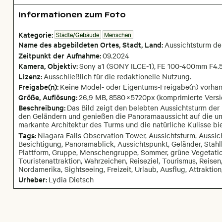
Informationen zum Foto
Kategorie:
Städte/Gebäude
Menschen
Name des abgebildeten Ortes,
Stadt,
Land:
Aussichtsturm de
Zeitpunkt der Aufnahme:
09
.
2024
Kamera
, Objektiv
:
Sony a1 (SONY ILCE-1)
,
FE 100-400mm F4.
Lizenz:
Ausschließlich für die redaktionelle Nutzung.
Freigabe(n):
Keine Model- oder Eigentums-Freigabe(n) vorha
Größe, Auflösung:
26,9 MB
,
8580
×
5720
px
(komprimierte Versi
Beschreibung:
Das Bild zeigt den belebten Aussichtsturm der N
den Geländern und genießen die Panoramaaussicht auf die um
markante Architektur des Turms und die natürliche Kulisse bie
Tags:
Niagara Falls Observation Tower, Aussichtsturm, Aussicht
Besichtigung, Panoramablick, Aussichtspunkt, Geländer, Stahl
Plattform, Gruppe, Menschengruppe, Sommer, grüne Vegetatio
Touristenattraktion, Wahrzeichen, Reiseziel, Tourismus, Reisen
Nordamerika, Sightseeing, Freizeit, Urlaub, Ausflug, Attraktion
Urheber:
Lydia Dietsch