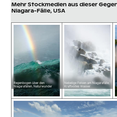
Mehr Stockmedien aus dieser Gege
Niagara-Fälle, USA
Regenbogen über den Niagarafällen, Naturwu
Nebelige Felsen am Niag
M
Regenbogen über den
Nebelige Felsen am Niagarafälle,
Niagarafällen, Naturwunder
Kraftvolles Wasser
Majestätische Niagarafälle mit Regenbogen,