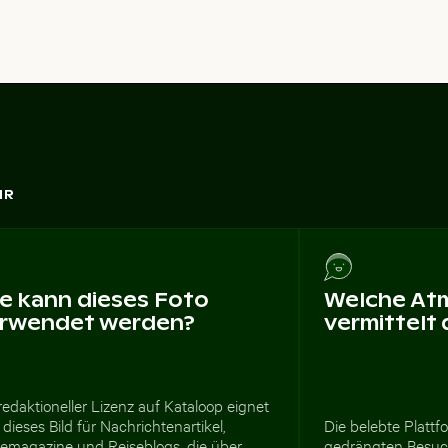
HR
e kann dieses Foto
Welche At
rwendet werden?
vermittelt
redaktioneller Lizenz auf Kataloop eignet
 dieses Bild für Nachrichtenartikel,
Die belebte Plattf
semagazine und Reiseblogs, die über
gedrängten Besuc