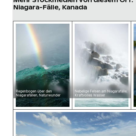
Niagara-Fälle, Kanada
Regenbogen über den Niagarafällen, Naturwu
Nebelige Felsen am Niag
M
Regenbogen über den
Nebelige Felsen am Niagarafälle,
Niagarafällen, Naturwunder
Kraftvolles Wasser
Majestätische Niagarafälle mit Regenbogen,