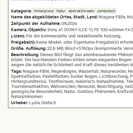
Kategorie:
Hintergrund
Natur
abstrakt/kreativ
symbolisch
Name des abgebildeten Ortes,
Stadt,
Land:
Niagara-Fälle
,
Ni
Zeitpunkt der Aufnahme:
09
.
2024
Kamera
, Objektiv
:
Sony a1 (SONY ILCE-1)
,
FE 100-400mm F4.
Lizenz:
Für die kommerzielle und redaktionelle Nutzung.
Freigabe(n):
Keine Model- oder Eigentums-Freigabe(n) erforde
Größe, Auflösung:
32,9 MB
,
8640
×
5760
px
(komprimierte Versi
Beschreibung:
Dieses Bild fängt das atemberaubende Phänome
bildet. Die leuchtenden Farben bilden einen eleganten Boge
zeigen die natürliche Schönheit und Kraft dieses berühmten 
Tags:
Niagara-Fälle, Regenbogen, Wasserfall, Naturwunder, N
Spektralfarben, Pastellfarben, bunter Bogen, Lichtbrechung, P
Hintergrundtextur, Textfreiraum, malerisch, Nahaufnahme, Tel
Touristenattraktion, Wahrzeichen, Reiseziel, Besichtigung, nat
geologische Besonderheit, Natur, Outdoor, Phänomen, kraftvoll
Naturphänomen
Urheber:
Lydia Dietsch