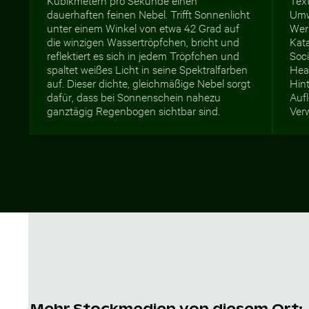
dauerhaften feinen Nebel. Trifft Sonnenlicht
Umw
unter einem Winkel von etwa 42 Grad auf
Wer
die winzigen Wassertröpfchen, bricht und
Kata
reflektiert es sich in jedem Tröpfchen und
Soc
spaltet weißes Licht in seine Spektralfarben
Hea
auf. Dieser dichte, gleichmäßige Nebel sorgt
Hint
dafür, dass bei Sonnenschein nahezu
Auf
ganztägig Regenbogen sichtbar sind.
Ver
Mehr Stockmedien von diesem Ort: