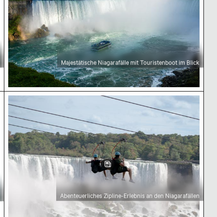
Majestätische Niagarafälle mit Touristenboot im Blick
elverhangenen Wassern
Abenteuerliches Zipline-Erlebnis an den Niagarafä
Abenteuerliches Zipline-Erlebnis an den Niagarafällen