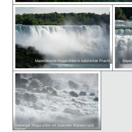
Majestätische Niagarafälle in natürlicher Prac
Majestä
Majestätische Niagarafälle in natürlicher Pracht
Majes
Nebeliger Niagarafälle mit tosenden Wassern
Nebeliger Niagarafälle mit tosenden Wassern und
Felsen