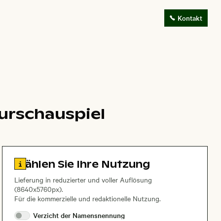
Kontakt
urschauspiel
Zu den Lizenzinformationen springen
Wählen Sie Ihre Nutzung
Lieferung in reduzierter und voller Auflösung
(8640x5760px).
Für die kommerzielle und redaktionelle Nutzung.
Verzicht der
Namensnennung