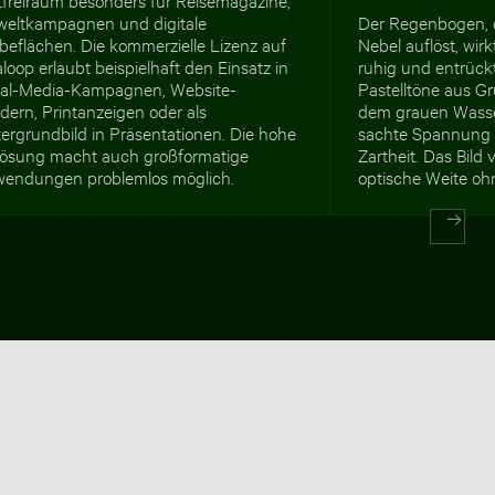
eltkampagnen und digitale
Der Regenbogen, d
beflächen. Die kommerzielle Lizenz auf
Nebel auflöst, wir
loop erlaubt beispielhaft den Einsatz in
ruhig und entrück
ial-Media-Kampagnen, Website-
Pastelltöne aus G
dern, Printanzeigen oder als
dem grauen Wasse
ergrundbild in Präsentationen. Die hohe
sachte Spannung 
lösung macht auch großformatige
Zartheit. Das Bild 
wendungen problemlos möglich.
optische Weite oh