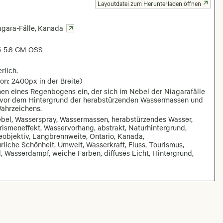
Layoutdatei zum Herunterladen öffnen
agara-Fälle
,
Kanada
5-5.6 GM OSS
rlich.
on: 2400px in der Breite)
n eines Regenbogens ein, der sich im Nebel der Niagarafälle
n vor dem Hintergrund der herabstürzenden Wassermassen und
Wahrzeichens.
ebel, Wasserspray, Wassermassen, herabstürzendes Wasser,
rismeneffekt, Wasservorhang, abstrakt, Naturhintergrund,
eobjektiv, Langbrennweite, Ontario, Kanada,
ürliche Schönheit, Umwelt, Wasserkraft, Fluss, Tourismus,
, Wasserdampf, weiche Farben, diffuses Licht, Hintergrund,