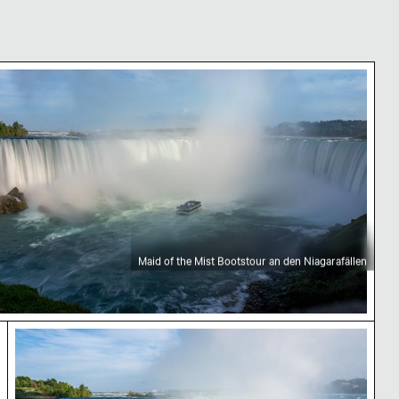
nder
arafälle, Kraftvolles Wasser
aid of the Mist Bootstour an den Niagarafällen
Maid of the Mist Bootstour an den Niagarafällen
 Naturwunder
Majestätische Niagarafälle mit Touristenboot im B