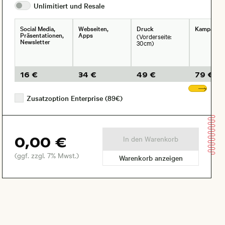
Unlimitiert und
Resale
Social Media,
Webseiten,
Druck
Kampagne
Präsentationen,
Apps
(Vorderseite:
Newsletter
30cm)
16 €
34 €
49 €
79 €
Wei
Zusatzoption Enterprise (89€)
0,00 €
In den Warenkorb
(ggf. zzgl. 7% Mwst.)
Warenkorb anzeigen