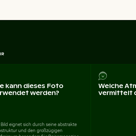
HR
e kann dieses Foto
Welche At
rwendet werden?
vermittelt
Bild eignet sich durch seine abstrakte
bstruktur und den großzügigen
tfreiraum besonders für Reisemagazine,