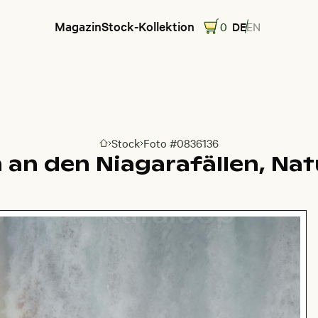
Magazin
Stock-Kollektion
0
DE
EN
Stock
Foto #0836136
Zur Homepage
an den Niagarafällen, Nat