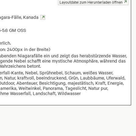
Layoutdatei zum Herunterladen öffnen
agara-Fälle
,
Kanada
5-5.6 GM OSS
rlich.
on: 2400px in der Breite)
aubenden Niagarafälle ein und zeigt das herabstürzende Wasser,
steigende Nebel schafft eine mystische Atmosphäre, während das
ahrzeichens betont.
erfall-Kante, Nebel, Sprühnebel, Schaum, weißes Wasser,
n, Natur, kraftvoll, beeindruckend, Grün, Laubbäume, Uferwald,
utdoor, Abenteuer, Besichtigung, majestätisch, Kraft, Energie,
damerika, Weitwinkel, Panorama, Tageslicht, Natur pur,
ahme Wasserfall, Landschaft, Wildwasser