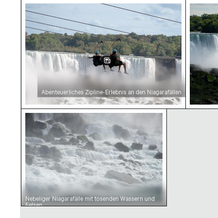
Abenteuerliches Zipline-Erlebnis an den Niaga
Majestä
Abenteuerliches Zipline-Erlebnis an den Niagarafällen
Nebeliger Niagarafälle mit tosenden Wassern
Nebeliger Niagarafälle mit tosenden Wassern und
Felsen