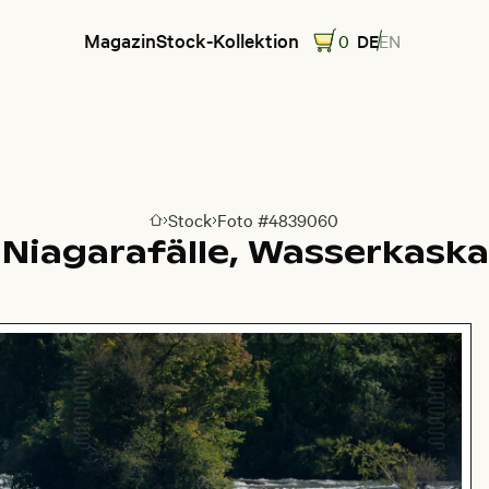
Magazin
Stock-Kollektion
0
DE
EN
Stock
Foto #4839060
Zur Homepage
 Niagarafälle, Wasserkask