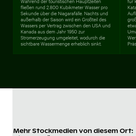
Während der touristischen Hauptzeiten
für
fließen rund 2.800 Kubikmeter Wasser pro
Kat
Sekunde über die Niagarafälle. Nachts und
Auf
außerhalb der Saison wird ein Großteil des
groß
Wassers per Vertrag zwischen den USA und
etw
Kanada aus dem Jahr 1950 zur
Umwe
Stromerzeugung umgeleitet, wodurch die
Wer
sichtbare Wassermenge erheblich sinkt.
Prä
Mehr Stockmedien von diesem Ort: