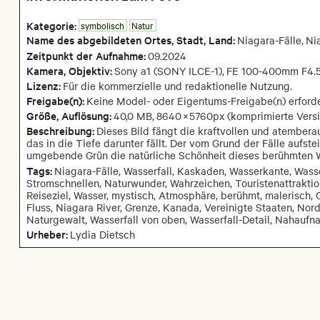
Kategorie:
symbolisch
Natur
Name des abgebildeten Ortes,
Stadt,
Land:
Niagara-Fälle
,
Ni
Zeitpunkt der Aufnahme:
09
.
2024
Kamera
, Objektiv
:
Sony a1 (SONY ILCE-1)
,
FE 100-400mm F4.
Lizenz:
Für die kommerzielle und redaktionelle Nutzung.
Freigabe(n):
Keine Model- oder Eigentums-Freigabe(n) erforde
Größe, Auflösung:
40,0 MB
,
8640
×
5760
px
(komprimierte Versi
Beschreibung:
Dieses Bild fängt die kraftvollen und atember
das in die Tiefe darunter fällt. Der vom Grund der Fälle auf
umgebende Grün die natürliche Schönheit dieses berühmten W
Tags:
Niagara-Fälle, Wasserfall, Kaskaden, Wasserkante, Wass
Stromschnellen, Naturwunder, Wahrzeichen, Touristenattraktio
Reiseziel, Wasser, mystisch, Atmosphäre, berühmt, malerisch, O
Fluss, Niagara River, Grenze, Kanada, Vereinigte Staaten, Nor
Naturgewalt, Wasserfall von oben, Wasserfall-Detail, Nahaufn
Urheber:
Lydia Dietsch