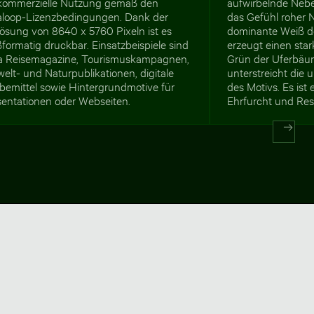
 kommerzielle Nutzung gemäß den
aufwirbelnde Nebe
aloop-Lizenzbedingungen. Dank der
das Gefühl roher 
lösung von 8640 x 5760 Pixeln ist es
dominante Weiß 
formatig druckbar. Einsatzbeispiele sind
erzeugt einen sta
a Reisemagazine, Tourismuskampagnen,
Grün der Uferbäu
lt- und Naturpublikationen, digitale
unterstreicht die 
bemittel sowie Hintergrundmotive für
des Motivs. Es ist 
sentationen oder Webseiten.
Ehrfurcht und Resp