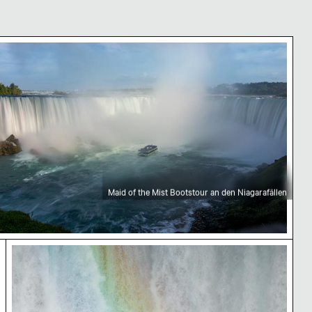
nder
arafälle, Kraftvolles Wasser
aid of the Mist Bootstour an den Niagarafällen
Maid of the Mist Bootstour an den Niagarafällen
 Naturwunder
Regenbogen an den Niagarafällen, Naturschauspie