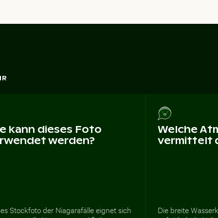
HR
e kann dieses Foto
Welche At
rwendet werden?
vermittelt
es Stockfoto der Niagarafälle eignet sich
Die breite Wasser