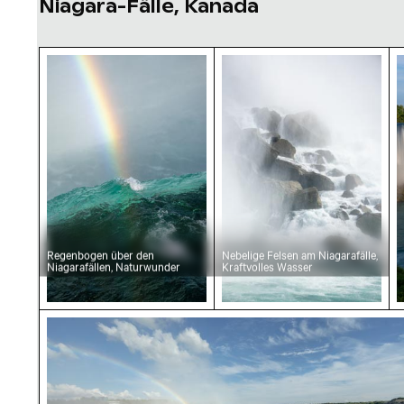
Niagara-Fälle, Kanada
Regenbogen über den Niagarafällen, Naturwu
Nebelige Felsen am Niag
M
Regenbogen über den
Nebelige Felsen am Niagarafälle,
Niagarafällen, Naturwunder
Kraftvolles Wasser
Majestätische Niagarafälle mit Regenbogen,