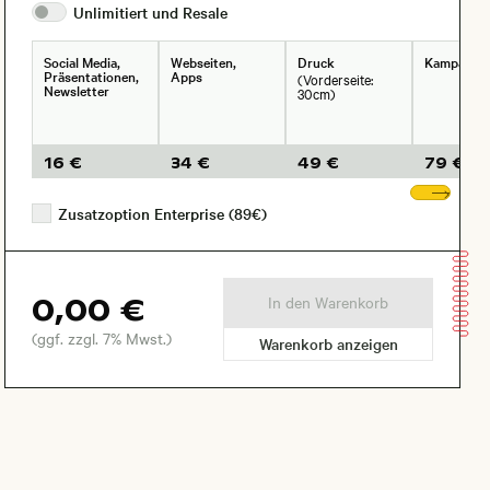
Unlimitiert und
Resale
Social Media,
Webseiten,
Druck
Kampagne
Präsentationen,
Apps
(Vorderseite:
Newsletter
30cm)
16 €
34 €
49 €
79 €
Wei
Zusatzoption Enterprise (89€)
0,00 €
In den Warenkorb
(ggf. zzgl. 7% Mwst.)
Warenkorb anzeigen