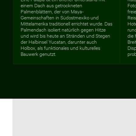
einem Dach aus getrockneten
Foto
Palmenblättern, der von Maya-
frei
Gemeinschaften in Südostmexiko und
Rei
Mittelamerika traditionell errichtet wurde. Das
Hot
Palmendach isoliert natürlich gegen Hitze
run
und wird bis heute an Stränden und Stegen
die
der Halbinsel Yucatan, darunter auch
Bre
Holbox, als funktionales und kulturelles
Dis
Bauwerk genutzt.
pro