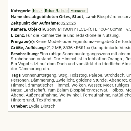
Kategorie:
Natur
Reisen/Urlaub
Menschen
Name des abgebildeten Ortes,
Stadt,
Land:
Biosphärenreser
Zeitpunkt der Aufnahme:
02
.
2025
Kamera
, Objektiv
:
Sony a1 (SONY ILCE-1)
,
FE 100-400mm F4.
Lizenz:
Für die kommerzielle und redaktionelle Nutzung.
Freigabe(n):
Keine Model- oder Eigentums-Freigabe(n) erforde
Größe, Auflösung:
21,2 MB
,
8536
×
5691
px
(komprimierte Versio
Beschreibung:
Eine ruhige Sonnenuntergangsszene mit einem H
Strohdachunterstand. Der Himmel ist in lebhaften Orange-, Ros
Ein Vogel sitzt auf dem Dach und verstärkt die friedliche Atmo
der Dämmerung ein.
Tags:
Sonnenuntergang, Steg, Holzsteg, Palapa, Strohdach, Unte
Personen, Dämmerung, Zwielicht, goldene Stunde, Abendrot, o
Himmel, dramatischer Himmel, Wolken, Wasser, Meer, ruhiges Wa
Natur, Landschaft, Yum Balam Biosphärenreservat, Holbox, Mex
Abend, Außenaufnahme, Weitwinkel, Fernaufnahme, natürliche S
Hintergrund, Textfreiraum
Urheber:
Lydia Dietsch