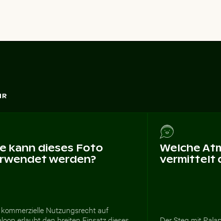
HR
e kann dieses Foto
Welche At
rwendet werden?
vermittelt
 kommerzielle Nutzungsrecht auf
loop erlaubt den breiten Einsatz dieses
Der Steg mit Palap