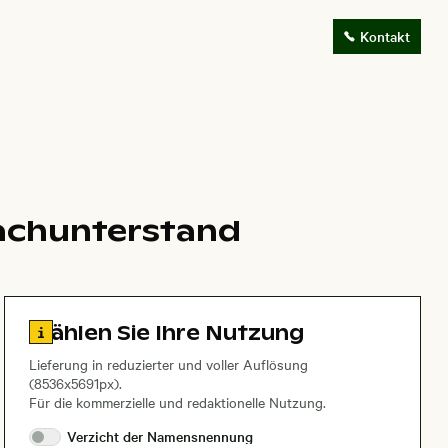
Kontakt
achunterstand
Zu den Lizenzinformationen springen
Wählen Sie Ihre Nutzung
Lieferung in reduzierter und voller Auflösung
(8536x5691px).
Für die kommerzielle und redaktionelle Nutzung.
Verzicht der
Namensnennung