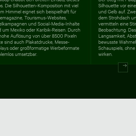
s. Die Silhouetten-Komposition mit viel
Silhouette vor ei
em Himmel eignet sich beispielhaft für
und Gelb auf. Zwe
semagazine, Tourismus-Websites,
dem Strohdach und
elkampagnen und Social-Media-Inhalte
vermitteln eine S
d um Mexiko oder Karibik-Reisen. Durch
Beobachtung. Das B
 hohe Auflösung von über 8500 Pixeln
Langsamkeit, Abst
ite sind auch Plakatdrucke, Messe-
bewusste Wahrneh
plays oder großformatige Werbeformate
Schauspiels, ohne
blemlos umsetzbar.
wirken.