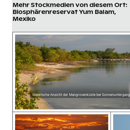
Mehr Stockmedien von diesem Ort:
Biosphärenreservat Yum Balam,
Mexiko
Malerische Ansicht der Mangrovenküste bei
Malerische Ansicht der Mangrovenküste bei Sonnenuntergang
Sonnenuntergang über dem Yum Balam Biosp
Silberr