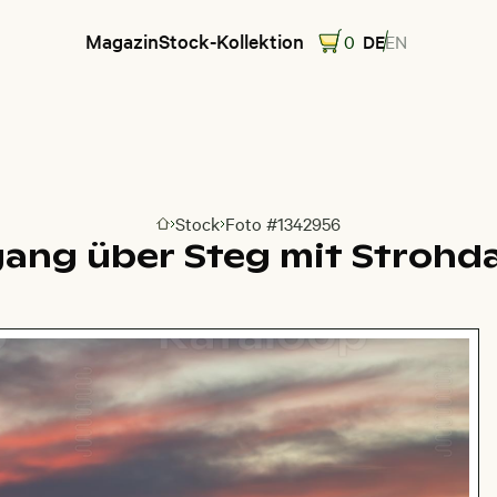
Magazin
Stock-Kollektion
0
DE
EN
Stock
Foto #1342956
Zur Homepage
ang über Steg mit Strohd