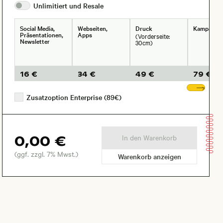
Unlimitiert und
Resale
Social Media,
Webseiten,
Druck
Kampagne
Präsentationen,
Apps
(Vorderseite:
Newsletter
30cm)
16 €
34 €
49 €
79 €
Wei
Zusatzoption Enterprise (89€)
0,00 €
In den Warenkorb
(ggf. zzgl. 7% Mwst.)
Warenkorb anzeigen