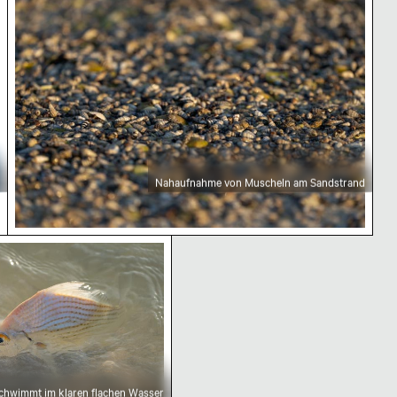
Nahaufnahme von Muscheln am Sandstrand
Balam Biosphärenreservat
mmt im klaren flachen Wasser
schwimmt im klaren flachen Wasser