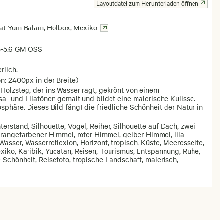
Layoutdatei zum Herunterladen öffnen
vat Yum Balam
,
Holbox
,
Mexiko
5-5.6 GM OSS
rlich.
n: 2400px in der Breite)
olzsteg, der ins Wasser ragt, gekrönt von einem
a- und Lilatönen gemalt und bildet eine malerische Kulisse.
sphäre. Dieses Bild fängt die friedliche Schönheit der Natur in
rstand, Silhouette, Vogel, Reiher, Silhouette auf Dach, zwei
rangefarbener Himmel, roter Himmel, gelber Himmel, lila
sser, Wasserreflexion, Horizont, tropisch, Küste, Meeresseite,
iko, Karibik, Yucatan, Reisen, Tourismus, Entspannung, Ruhe,
chönheit, Reisefoto, tropische Landschaft, malerisch,