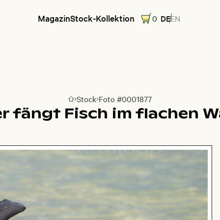
Magazin
Stock-Kollektion
0
DE
EN
Stock
Foto #0001877
Zur Homepage
r fängt Fisch im flachen 