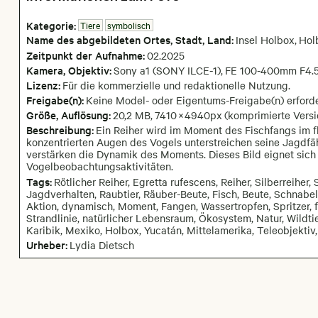
Kategorie:
Tiere
symbolisch
Name des abgebildeten Ortes,
Stadt,
Land:
Insel Holbox
,
Hol
Zeitpunkt der Aufnahme:
02
.
2025
Kamera
, Objektiv
:
Sony a1 (SONY ILCE-1)
,
FE 100-400mm F4.
Lizenz:
Für die kommerzielle und redaktionelle Nutzung.
Freigabe(n):
Keine Model- oder Eigentums-Freigabe(n) erforde
Größe, Auflösung:
20,2 MB
,
7410
×
4940
px
(komprimierte Versi
Beschreibung:
Ein Reiher wird im Moment des Fischfangs im f
konzentrierten Augen des Vogels unterstreichen seine Jagdfä
verstärken die Dynamik des Moments. Dieses Bild eignet sich 
Vogelbeobachtungsaktivitäten.
Tags:
Rötlicher Reiher, Egretta rufescens, Reiher, Silberreiher,
Jagdverhalten, Raubtier, Räuber-Beute, Fisch, Beute, Schnabel
Aktion, dynamisch, Moment, Fangen, Wassertropfen, Spritzer, 
Strandlinie, natürlicher Lebensraum, Ökosystem, Natur, Wildtie
Karibik, Mexiko, Holbox, Yucatán, Mittelamerika, Teleobjektiv,
Urheber:
Lydia Dietsch