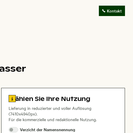
Kontakt
Wasser
Zu den Lizenzinformationen springen
Wählen Sie Ihre Nutzung
Lieferung in reduzierter und voller Auflösung
(7410x4940px).
Für die kommerzielle und redaktionelle Nutzung.
Verzicht der
Namensnennung