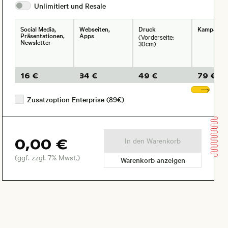
Unlimitiert und
Resale
Social Media,
Webseiten,
Druck
Kampagne
Präsentationen,
Apps
(Vorderseite:
Newsletter
30cm)
16 €
34 €
49 €
79 €
Wei
Zusatzoption Enterprise (89€)
0,00 €
In den Warenkorb
(ggf. zzgl. 7% Mwst.)
Warenkorb anzeigen