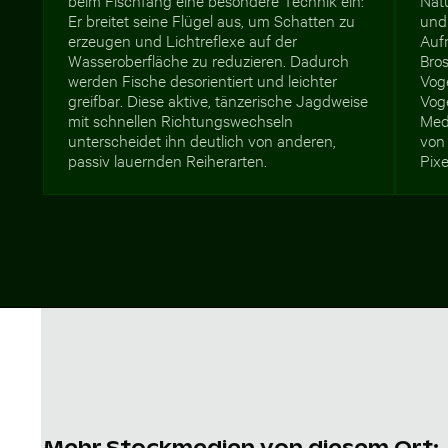
Er breitet seine Flügel aus, um Schatten zu
und
erzeugen und Lichtreflexe auf der
Auf
Wasseroberfläche zu reduzieren. Dadurch
Bro
werden Fische desorientiert und leichter
Voge
greifbar. Diese aktive, tänzerische Jagdweise
Vog
mit schnellen Richtungswechseln
Med
unterscheidet ihn deutlich von anderen,
von
passiv lauernden Reiherarten.
Pixe
Mehr Stockmedien von diesem Ort: