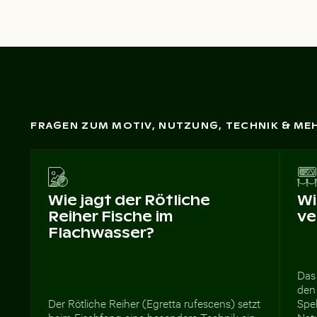
FRAGEN ZUM MOTIV, NUTZUNG, TECHNIK & ME
Wie jagt der Rötliche
Wi
Reiher Fische im
ve
Flachwasser?
Das
den 
Der Rötliche Reiher (Egretta rufescens) setzt
Spe
beim Fischfang eine besondere Technik ein:
Nat