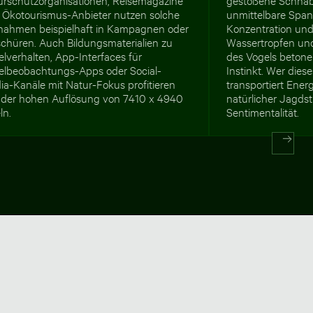
 Ökotourismus-Anbieter nutzen solche
unmittelbare Spann
nahmen beispielhaft in Kampagnen oder
Konzentration und
schüren. Auch Bildungsmaterialien zu
Wassertropfen und
lverhalten, App-Interfaces für
des Vogels betone
elbeobachtungs-Apps oder Social-
Instinkt. Wer diese
ia-Kanäle mit Natur-Fokus profitieren
transportiert Energ
 der hohen Auflösung von 7410 x 4940
natürlicher Jagdst
ln.
Sentimentalität.