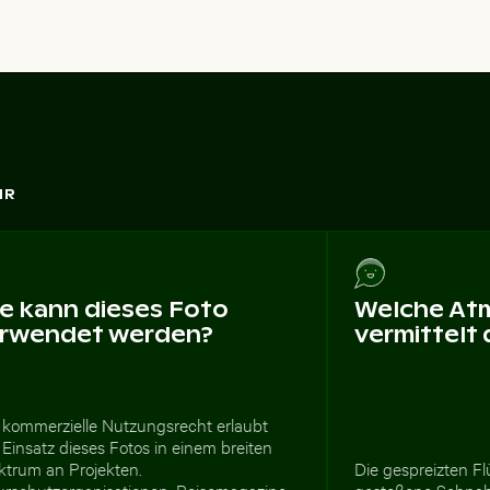
HR
e kann dieses Foto
Welche At
rwendet werden?
vermittelt
 kommerzielle Nutzungsrecht erlaubt
Einsatz dieses Fotos in einem breiten
ktrum an Projekten.
Die gespreizten F
urschutzorganisationen, Reisemagazine
gestoßene Schnabe