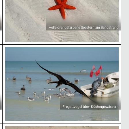
Helle orangefarbene Seestern am Sandstrand
Fregattvogel über Küstengewässern
Fregattvogel über Küstengewässern
Bunte grüne Schaufel in sandiger Strandumgebu