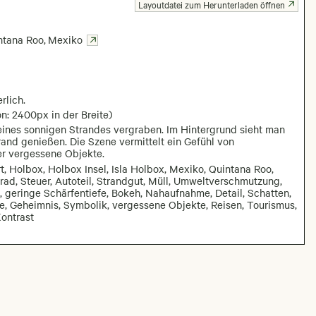
Layoutdatei zum Herunterladen öffnen
ntana Roo
,
Mexiko
rlich.
n: 2400px in der Breite)
 eines sonnigen Strandes vergraben. Im Hintergrund sieht man
rand genießen. Die Szene vermittelt ein Gefühl von
er vergessene Objekte.
t, Holbox, Holbox Insel, Isla Holbox, Mexiko, Quintana Roo,
krad, Steuer, Autoteil, Strandgut, Müll, Umweltverschmutzung,
l, geringe Schärfentiefe, Bokeh, Nahaufnahme, Detail, Schatten,
ille, Geheimnis, Symbolik, vergessene Objekte, Reisen, Tourismus,
ontrast