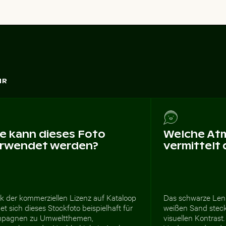
HR
e kann dieses Foto
Welche At
rwendet werden?
vermittelt
k der kommerziellen Lizenz auf Kataloop
Das schwarze Lenk
et sich dieses Stockfoto beispielhaft für
weißen Sand steck
pagnen zu Umweltthemen,
visuellen Kontras