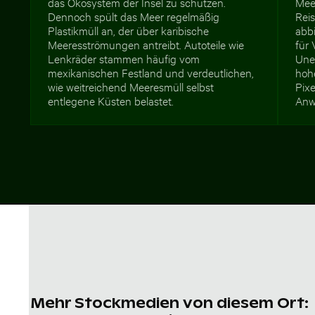
das Ökosystem der Insel zu schützen.
Mee
Dennoch spült das Meer regelmäßig
Reis
Plastikmüll an, der über karibische
abbi
Meeresströmungen antreibt. Autoteile wie
für 
Lenkräder stammen häufig vom
Une
mexikanischen Festland und verdeutlichen,
hoh
wie weitreichend Meeresmüll selbst
Pixe
entlegene Küsten belastet.
Anw
Mehr Stockmedien von diesem Ort: