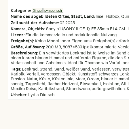
Kategorie:
Dinge
symbolisch
Name des abgebildeten Ortes,
Stadt,
Land:
Insel Holbox
,
Qui
Zeitpunkt der Aufnahme:
02
.
2025
Kamera
, Objektiv
:
Sony a1 (SONY ILCE-1)
,
FE 85mm F1.4 GM II
Lizenz:
Für die kommerzielle und redaktionelle Nutzung.
Freigabe(n):
Keine Model- oder Eigentums-Freigabe(n) erforde
Größe, Auflösung:
20,0 MB
,
8087
×
5391
px
(komprimierte Versio
Beschreibung:
Ein verwittertes Lenkrad ist teilweise im Sand
einen klaren blauen Himmel und entfernte Figuren, die den St
Verlassenheit und Geheimnis, ideal für Themen wie Verfall od
Tags:
Lenkrad, Strand, Sand, weißer Sand, verlassen, verwitter
Karibik, Verfall, vergessen, Objekt, Kunststoff, schwarzes Len
Erosion, Natur, Küste, Küstenlinie, Meer, Ozean, blauer Himme
sonnig, Tageslicht, flacher Horizont, Einsamkeit, Isolation, St
Mexiko Reise, Karibikstrand, Strandszene, außergewöhnlich, K
Urheber:
Lydia Dietsch