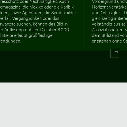
resschutz oder Nachhaltigkeit. Auch
Vordergrund und
emagazine, die Mexiko oder die Karibik
Horizont verstärke
lden, sowie Agenturen, die Symbolbilder
und Ortlosigkeit. D
Verfall, Vergänglichkeit oder das
gleichzeitig irritie
rwartete suchen, können das Bild in
vollständig aus se
er Auflösung nutzen. Die über 8.000
Assoziationen zu V
l Breite erlaubt großflächige
dem Stillstand vo
endungen.
entstehen ohne Se