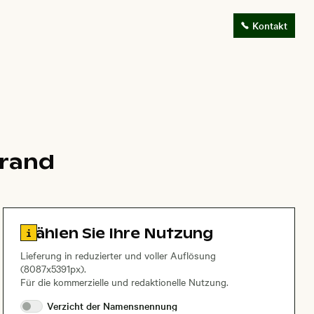
Kontakt
trand
Zu den Lizenzinformationen springen
Wählen Sie Ihre Nutzung
Lieferung in reduzierter und voller Auflösung
(8087x5391px).
Für die kommerzielle und redaktionelle Nutzung.
Verzicht der
Namensnennung