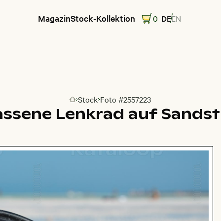
Magazin
Stock-Kollektion
0
DE
EN
Stock
Foto #2557223
Zur Homepage
assene Lenkrad auf Sands