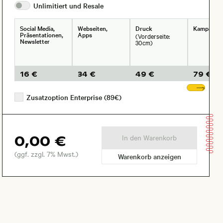
Unlimitiert und
Resale
Social Media,
Webseiten,
Druck
Kampagne
Präsentationen,
Apps
(Vorderseite:
Newsletter
30cm)
16 €
34 €
49 €
79 €
Wei
Zusatzoption Enterprise (89€)
0,00 €
In den Warenkorb
(ggf. zzgl. 7% Mwst.)
Warenkorb anzeigen