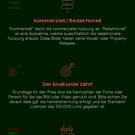
Silhouette einer Person mit Blick auf Küstenstadt bei
Seeigel auf felsiger Küste mit 
Fischerboot am schwarzen
Leuchtend rosa Lilie mit
Sandstrand von La Réunion
Knospen vor schwarzem
Hintergrund
Kommerziell / Redaktionell
“Kommerziell” deckt die kommerzielle Nutzung ab. “Redaktionell”
ist eine Ausnahme, welche ausschließlich die redaktionelle
Nutzung erlaubt. Diese Bilder haben keine Model- oder Property-
Releases.
Seeigel auf felsiger Küste
Silhouette einer Person mit
mit Meeresgischt
Blick auf Küstenstadt bei
Nacht
Zur Stock-Kollektion
Der Endkunde zählt
Grundlage für den Preis sind die Kennzahlen der Firma oder
Person, für die das Bild oder Video genutzt wird. Bitte achten Sie
darauf, dass ggf. die Namensnennung erfolgt und bei Standard-
Lizenzen das 100.000-Limit gegeben ist.