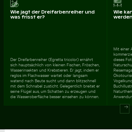
Wie jagt der Dreifarbenreiher und
Wie ka
was frisst er?
werde
Mit einer
kommerziel
Der Dreifarbenreiher (Egretta tricolor) ernährt
dieses Fot
sich hauptsächlich von kleinen Fischen, Fröschen,
Naturschu
Wasserinsekten und Krebstieren. Er jagt, indem er
Reisemaga
reglos im Flachwasser wartet oder langsam
Ökotourism
watend nach Beute sucht und dann blitzschnell
Vogelkunde
mit dem Schnabel zusticht. Gelegentlich breitet er
Buchillust
seine Flügel aus, um Schatten zu erzeugen und
Naturthem
die Wasseroberfläche besser einsehen zu können.
Anwendun