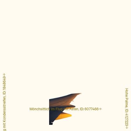
Flugzeug mit Kondensstreifen, ID: 1848649
Hohe Palme, ID: 4127223
Mönchsittich im Flug mit Ästen, ID: 6077466