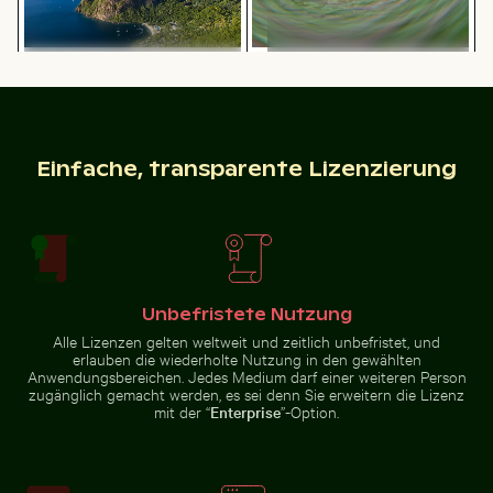
Rosa Seerosen auf einem Teich
Luftaufnahme von Laem Haad Beach, Koh Yao Yai
Prächtige Fassade des Wat
Luftaufnahme des Petit Piton und
der umliegenden Bucht
Einfache, transparente Lizenzierung
Ruhiger Waldweg umgeben von hohen Bäumen
Verkehr am Ratchaprasong-
Luftaufnahme von Laem Haad
Prächtige Fassade des Wat
Beach, Koh Yao Yai
Kanan Tempels in Phuket
Unbefristete Nutzung
Alle Lizenzen gelten weltweit und zeitlich unbefristet, und
Weg umgeben von blühenden Oleander bei den Venezi
Gefrorene Zweige mit Eiskri
Ruhiger Waldweg umgeben von
Verkehr am Ratchaprasong-
erlauben die wiederholte Nutzung in den gewählten
hohen Bäumen
Kreuzung in Bangkok
Anwendungsbereichen. Jedes Medium darf einer weiteren Person
zugänglich gemacht werden, es sei denn Sie erweitern die Lizenz
mit der “
Enterprise
”-Option.