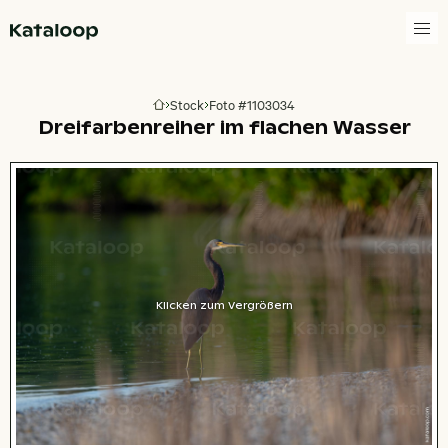
Zur Homepage
Stock
Foto #1103034
Zur Homepage
Dreifarbenreiher im flachen Wasser
Klicken zum Vergrößern