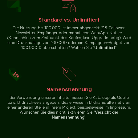
Vintage-Fahrrad auf Küstenweg in Kauai
Flugzeug über den Wolken
Gefrorene Zweige mit
Weg umgeben von blühenden
Eiskristallen bedeckt
Oleander bei den Venezianischen
Stadtmauern von Heraklion
Standard vs. Unlimitiert
Die Nutzung bis 100.000 ist immer abgedeckt: Z.B. Follower,
Newsletter-Empfänger oder monatliche Web/App-Nutzer
(Kennzahlen zum Zeitpunkt des Kaufes, kein Upgrade nötig). Wird
eine Druckauflage von 100.000 oder ein Kampagnen-Budget von
Flugzeug über den Wolken
Panoramablick auf das Elbsandsteingebirge in der Sä
Regenbogen über 
Vintage-Fahrrad auf Küstenweg
100.000 € überschritten? Wählen Sie “
Unlimitiert
”.
in Kauai
Namensnennung
Bei Verwendung unserer Inhalte müssen Sie Kataloop als Quelle
Panoramablick auf das Elbsandsteingebirge in
Regenbogen über
der Sächsischen Schweiz
bzw. Bildnachweis angeben. Idealerweise in Bildnähe, alternativ an
den Niagarafällen,
Fischerboot am schwarzen Sandstrand von La Réunio
Leuchtend rosa Lilie mit
einer anderen Stelle in Ihrem Projekt, beispielsweise im Impressum.
Naturwunder
Wünschen Sie dies nicht, aktivieren Sie "
Verzicht der
Namensnennung
".