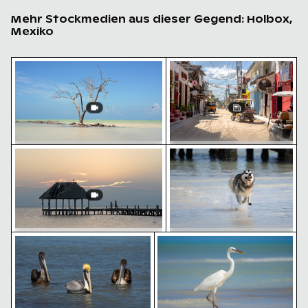
Mehr Stockmedien aus dieser Gegend: Holbox,
Mexiko
Einsamer Baum im Naturschutzgebiet Yum Balam
Belebte Straßenszene mit
Romantischer Antrag auf dem Pier von Holbox Island
Sibirischer Husky läuft a
Einsamer Baum im
Belebte Straßenszene mit
Naturschutzgebiet Yum Balam
Golfwagen in Holbox
Pelikane auf ruhigem Wasser
Eleganter Reiher am sonnig
Sibirischer Husky läuft am
Romantischer Antrag auf dem Pier
Strand durch das Wasser
von Holbox Island bei
Sonnenuntergang