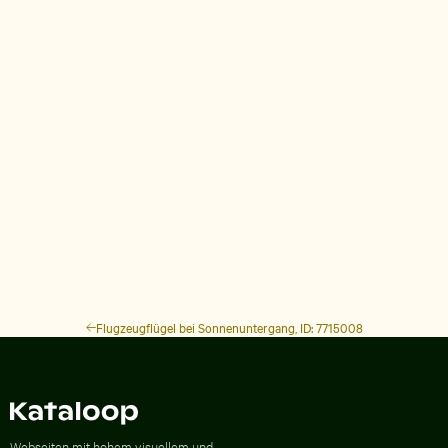
Flugzeugflügel bei Sonnenuntergang, ID: 7715008
Zur Homepage
Webseiten mit hohem visuellem und