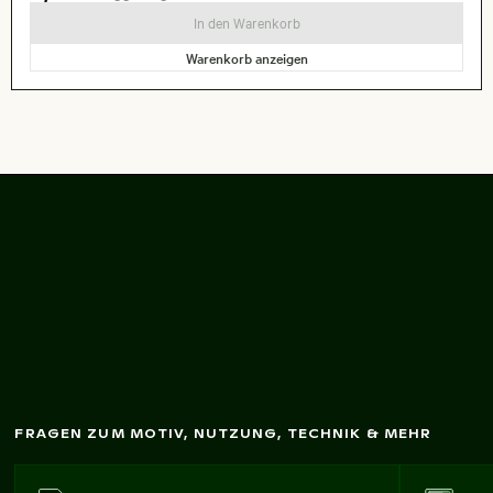
In den Warenkorb
Warenkorb anzeigen
Dreifarbenreiher im
flachen W
asser
FRAGEN ZUM MOTIV, NUTZUNG, TECHNIK & MEHR