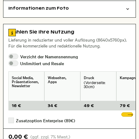
Informationen zum Foto
Tiere
Layoutdatei zum Herunterladen öffnen
Name des abgebildeten Ortes,
Stadt,
Zu den Lizenzinformationen springen
Wählen Sie Ihre Nutzung
, Objektiv
Lieferung in reduzierter und voller Auflösung (8640x5760px).
Für die kommerzielle und redaktionelle Nutzung.
Verzicht der
Namensnennung
Unlimitiert und
Resale
Social Media,
Webseiten,
Druck
Kampagne
Präsentationen,
Apps
(Vorderseite:
Newsletter
30cm)
16 €
34 €
49 €
79 €
We
Zusatzoption Enterprise (89€)
0,00 €
(ggf. zzgl. 7% Mwst.)