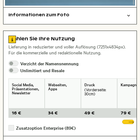
Informationen zum Foto
Tiere
Layoutdatei zum Herunterladen öffnen
Name des abgebildeten Ortes,
Stadt,
Zu den Lizenzinformationen springen
Wählen Sie Ihre Nutzung
, Objektiv
Lieferung in reduzierter und voller Auflösung (7251x4834px).
Für die kommerzielle und redaktionelle Nutzung.
Verzicht der
Namensnennung
Unlimitiert und
Resale
Social Media,
Webseiten,
Druck
Kampagne
Präsentationen,
Apps
(Vorderseite:
Newsletter
30cm)
16 €
34 €
49 €
79 €
We
Zusatzoption Enterprise (89€)