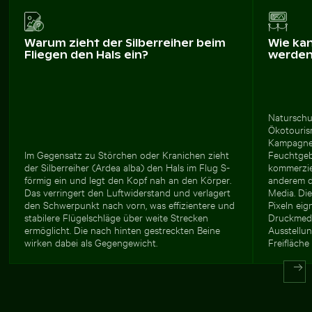
Warum zieht der Silberreiher beim
Wie ka
Fliegen den Hals ein?
werde
Naturschu
Ökotouris
Kampagnen
Im Gegensatz zu Störchen oder Kranichen zieht
Feuchtgeb
der Silberreiher (Ardea alba) den Hals im Flug S-
kommerzie
förmig ein und legt den Kopf nah an den Körper.
anderem di
Das verringert den Luftwiderstand und verlagert
Media. Di
den Schwerpunkt nach vorn, was effizientere und
Pixeln eig
stabilere Flügelschläge über weite Strecken
Druckmedi
ermöglicht. Die nach hinten gestreckten Beine
Ausstellun
wirken dabei als Gegengewicht.
Freifläche