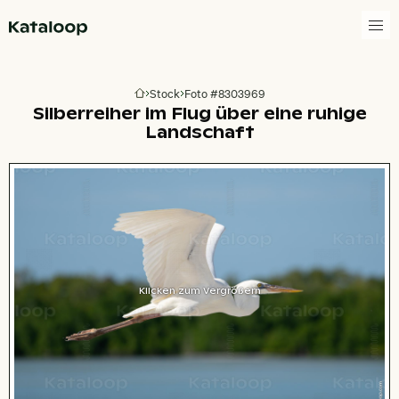
Zur Homepage
Stock
Foto #8303969
Zur Homepage
Silberreiher im Flug über eine ruhige
Landschaft
Klicken zum Vergrößern