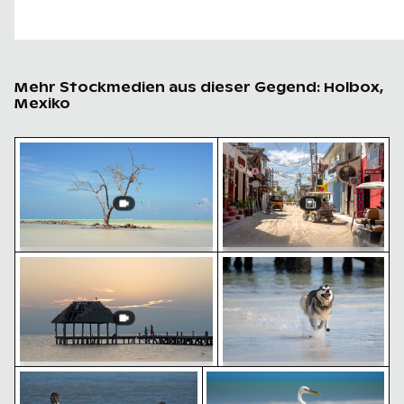
Mehr Stockmedien aus dieser Gegend: Holbox,
Mexiko
Einsamer Baum im Naturschutzgebiet Yum Balam
Belebte Straßenszene mit
Romantischer Antrag auf dem Pier von Holbox Island
Sibirischer Husky läuft a
Einsamer Baum im
Belebte Straßenszene mit
Naturschutzgebiet Yum Balam
Golfwagen in Holbox
Pelikane auf ruhigem Wasser
Eleganter Reiher am sonnig
Sibirischer Husky läuft am
Romantischer Antrag auf dem Pier
Strand durch das Wasser
von Holbox Island bei