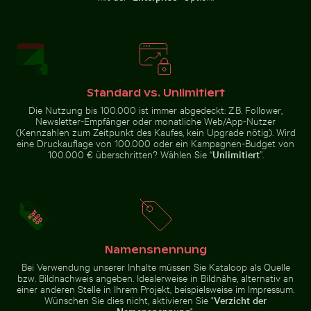
CN Tower und Skyline von Toronto vom Ontariosee
Reiher fängt Fisch in den k
Knospe einer Seerose zwischen
Sonnenuntergang über Steg mit
Seerosenblättern im Teich
Strohdachunterstand
Standard vs. Unlimitiert
Die Nutzung bis 100.000 ist immer abgedeckt: Z.B. Follower,
Newsletter-Empfänger oder monatliche Web/App-Nutzer
(Kennzahlen zum Zeitpunkt des Kaufes, kein Upgrade nötig). Wird
eine Druckauflage von 100.000 oder ein Kampagnen-Budget von
Modischer Mann auf Kopfsteinpflaster
Hand hält Spiegel mit Spieg
CN Tower und Skyline von
Reiher fängt Fisch in den klaren
100.000 € überschritten? Wählen Sie “
Unlimitiert
”.
Toronto vom Ontariosee
Gewässern von Holbox Island
Ruhiger Strand mit Treibholz und Meeresblick
Schatten eines Schildes auf M
Luftaufnahme des Pal
Modischer Mann auf
Hand hält Spiegel mit Spiegelung
Namensnennung
Kopfsteinpflaster
von rosa Blumen
Bei Verwendung unserer Inhalte müssen Sie Kataloop als Quelle
bzw. Bildnachweis angeben. Idealerweise in Bildnähe, alternativ an
einer anderen Stelle in Ihrem Projekt, beispielsweise im Impressum.
Wünschen Sie dies nicht, aktivieren Sie "
Verzicht der
".