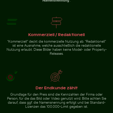
Namensnennung
Ruhiger Strand mit
Schatten eines
Treibholz und Meeresblick
Schildes auf
Luftaufnahme
Maschendrahtzaun
des Palacio
de Bellas
Artes,
Mexiko-Stadt
Zur Stock-Kollektion
Kommerziell / Redaktionell
“Kommerziell” deckt die kommerzielle Nutzung ab. “Redaktionell”
ist eine Ausnahme, welche ausschließlich die redaktionelle
Nutzung erlaubt. Diese Bilder haben keine Model- oder Property-
Releases.
Der Endkunde zählt
Grundlage für den Preis sind die Kennzahlen der Firma oder
Person, für die das Bild oder Video genutzt wird. Bitte achten Sie
darauf, dass ggf. die Namensnennung erfolgt und bei Standard-
Lizenzen das 100.000-Limit gegeben ist.