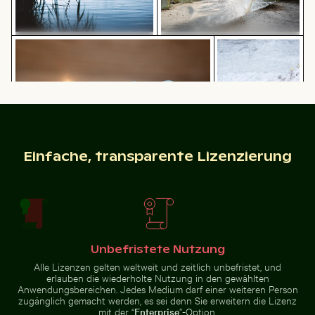
Funkelnde 2026 Feier Wunderkerzen
Gelbe Blumen blü
Schilf am ruhigen Seeufer bei
Majestätischer weißer Pfau im
Dämmerung
Plaka-Wald
Funkelnde 2026 Feier Wunderkerzen
Einfache, transparente Lizenzierung
Gelbe Blumen
blühen auf
Café-Tisch im Freien mit rosa Tulpen
Luftaufnahme der Halbinsel
Kreidefelsen
Unbefristete Nutzung
Alle Lizenzen gelten weltweit und zeitlich unbefristet, und
Knospe einer Seerose zwischen Seerosenblättern im 
Sonnenuntergang über Ste
Café-Tisch im Freien mit rosa
Luftaufnahme der Halbinsel
erlauben die wiederholte Nutzung in den gewählten
Tulpen
Scotts Head mit Sendeturm
Anwendungsbereichen. Jedes Medium darf einer weiteren Person
zugänglich gemacht werden, es sei denn Sie erweitern die Lizenz
mit der “
Enterprise
”-Option.