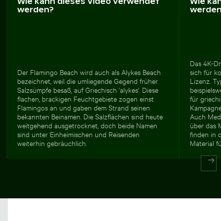
Wie kann dieses Video verwendet
Wie ka
werden?
werde
Das 4K-Dr
Der Flamingo Beach wird auch als Alykes Beach
sich für 
bezeichnet, weil die umliegende Gegend früher
Lizenz. Ty
Salzsümpfe besaß, auf Griechisch 'alykes'. Diese
beispielsw
flachen, brackigen Feuchtgebiete zogen einst
für griech
Flamingos an und gaben dem Strand seinen
Kampagnen
bekannten Beinamen. Die Salzflächen sind heute
Auch Medi
weitgehend ausgetrocknet, doch beide Namen
über das M
sind unter Einheimischen und Reisenden
finden in
weiterhin gebräuchlich.
Material f