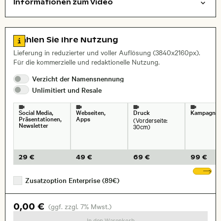
Informationen zum Video
Luftaufnahme
Natur
Reisen/Urlaub
Layoutdatei zum Herunterladen öffnen
Name des abgebildeten Ortes,
Stadt,
Zu den Lizenzinformationen springen
Wählen Sie Ihre Nutzung
Lieferung in reduzierter und voller Auflösung (3840x2160px).
Für die kommerzielle und redaktionelle Nutzung.
Verzicht der
Namensnennung
Unlimitiert und
Resale
Social Media,
Webseiten,
Druck
Kampagne
Präsentationen,
Apps
(Vorderseite:
Newsletter
30cm)
29 €
49 €
69 €
99 €
We
Zusatzoption Enterprise (89€)
0,00 €
(ggf. zzgl. 7% Mwst.)
In den Warenkorb