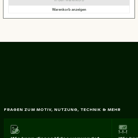
Warenkorb anzeigen
Luftaufnahm
e vom
Flam
ingo Beach auf
Kos
FRAGEN ZUM MOTIV, NUTZUNG, TECHNIK & MEHR