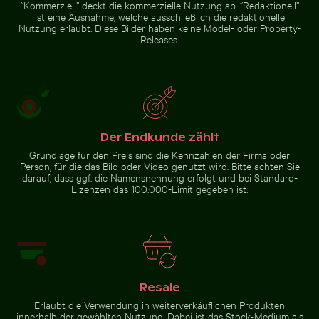
“Kommerziell” deckt die kommerzielle Nutzung ab. “Redaktionell”
Zur Stock-Kollektion
ist eine Ausnahme, welche ausschließlich die redaktionelle
Nutzung erlaubt. Diese Bilder haben keine Model- oder Property-
Releases.
Der Endkunde zählt
Grundlage für den Preis sind die Kennzahlen der Firma oder
Person, für die das Bild oder Video genutzt wird. Bitte achten Sie
darauf, dass ggf. die Namensnennung erfolgt und bei Standard-
Lizenzen das 100.000-Limit gegeben ist.
Resale
Erlaubt die Verwendung in weiterverkäuflichen Produkten
innerhalb der gewählten Nutzung. Dabei ist das Stock-Medium als