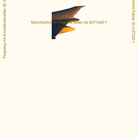
Flugzeug mit Kondensstreifen, ID: 1848649
Hohe Palme, ID: 4127223
Mönchsittich im Flug mit Ästen, ID: 6077466