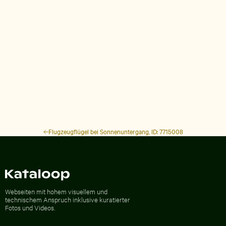
Flugzeugflügel bei Sonnenuntergang, ID: 7715008
Zur Homepage
Webseiten mit hohem visuellem und
technischem Anspruch inklusive kuratierter
Fotos und Videos.