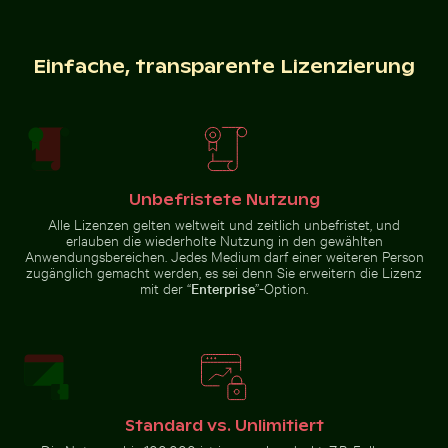
Verschwommene Bewegung eines gelben Zuges
Einfache, transparente Lizenzierung
am Bahnhof Museumsinsel, Berlin
Nahaufnahme
Moderner Esszimmerstuhl mit Holzrückenlehne
Blühende Kirschblüten im 
Spiegelung de
eines grünen
Kaktus mit
scharfen Dornen
Unbefristete Nutzung
Alle Lizenzen gelten weltweit und zeitlich unbefristet, und
Moderner Esszimmerstuhl mit
Detailreiche Tempellaterne mit goldenem Stupa
Städtische Szene mit beleuchteter 
Herbstszene im Gru
Blühende
Holzrückenlehne
erlauben die wiederholte Nutzung in den gewählten
Kirschblüten
Spiegelung
Anwendungsbereichen. Jedes Medium darf einer weiteren Person
im Frühling
des Berliner
Fernsehturms
zugänglich gemacht werden, es sei denn Sie erweitern die Lizenz
in
mit der “
Enterprise
”-Option.
Glasfassade
Detailreiche
Herbstszene im
Städtische Szene mit
Tempellaterne mit
Grunewald, Berlin
Standard vs. Unlimitiert
beleuchteter Tür
Knospe einer Seerose zwischen Seerosenblättern im 
goldenem Stupa
Nahaufnahme eines Malachit
mit buntem Laub
und