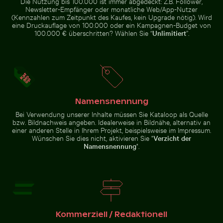
Die Nutzung bis 100.000 ist immer abgedeckt: Z.B. Follower,
Pfützenspiegelung
Newsletter-Empfänger oder monatliche Web/App-Nutzer
(Kennzahlen zum Zeitpunkt des Kaufes, kein Upgrade nötig). Wird
eine Druckauflage von 100.000 oder ein Kampagnen-Budget von
100.000 € überschritten? Wählen Sie “
Unlimitiert
”.
Feierlicher Schokoladenkuchen mit Wunderkerze
Holzschlitten auf Schnee
Knospe einer Seerose zwischen
Nahaufnahme eines
Seerosenblättern im Teich
Malachitfalters auf grünem Blatt
Namensnennung
Bei Verwendung unserer Inhalte müssen Sie Kataloop als Quelle
bzw. Bildnachweis angeben. Idealerweise in Bildnähe, alternativ an
Sonnenuntergang über Steg mit Strohdachunterstan
Feierlicher Schokoladenkuchen mit
Holzschlitten auf Schnee mit
einer anderen Stelle in Ihrem Projekt, beispielsweise im Impressum.
Wunderkerze
ziehender Person
Wünschen Sie dies nicht, aktivieren Sie "
Verzicht der
Namensnennung
".
Sonnenuntergang über Steg
mit Strohdachunterstand
Kommerziell / Redaktionell