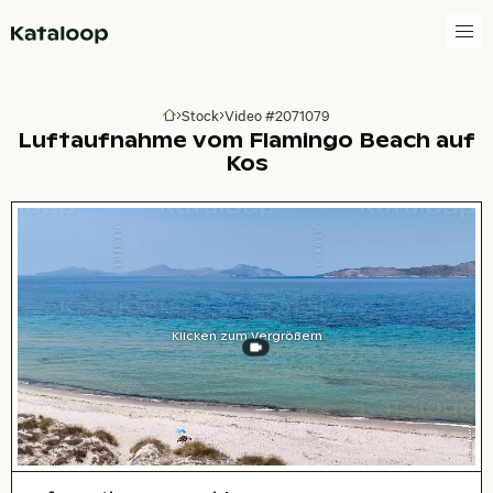
Zur Homepage
Stock
Video #2071079
Zur Homepage
Luftaufnahme vom Flamingo Beach auf
Kos
Klicken zum Vergrößern