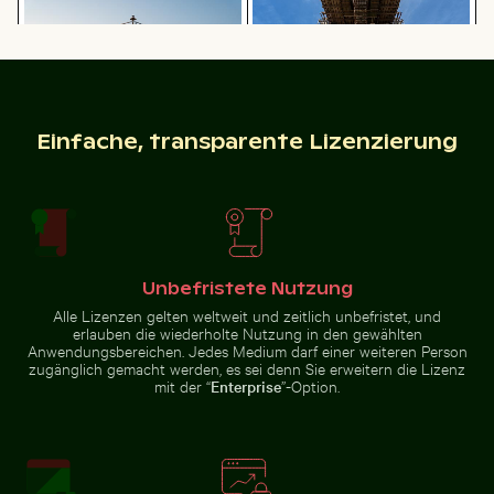
Angeln auf einem
Nationalpark
Steg bei
Sächsische Schweiz,
Sonnenuntergang
Bad Schandau
Einfache, transparente Lizenzierung
Herbstszene im Grunewald, Berlin mit buntem Laub
Alte Ruinen von Wat Mahathat in Ayut
Hafenleuchtfeuer bei
Unteransicht der Brooklyn-
Sonnenuntergang im Hafen von
Brücke mit Skyline von
Kos
Manhattan, New York
Unbefristete Nutzung
Alle Lizenzen gelten weltweit und zeitlich unbefristet, und
Alte Ruinen von Wat Mahathat in Ayutthaya
erlauben die wiederholte Nutzung in den gewählten
Herbstszene im
Anwendungsbereichen. Jedes Medium darf einer weiteren Person
Grunewald, Berlin
Modischer Mann auf Kopfsteinpflaster
Silberreiher auf einem Boot 
zugänglich gemacht werden, es sei denn Sie erweitern die Lizenz
mit buntem Laub
mit der “
Enterprise
”-Option.