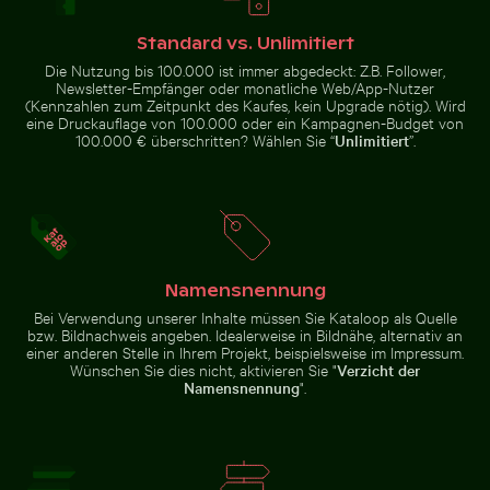
Bergziege auf Felsklippe
Mann auf Motorrad an belebter Kreuzu
Modischer Mann auf
Silberreiher auf einem Boot in
Kopfsteinpflaster
Holbox Island
Standard vs. Unlimitiert
Die Nutzung bis 100.000 ist immer abgedeckt: Z.B. Follower,
Newsletter-Empfänger oder monatliche Web/App-Nutzer
(Kennzahlen zum Zeitpunkt des Kaufes, kein Upgrade nötig). Wird
eine Druckauflage von 100.000 oder ein Kampagnen-Budget von
100.000 € überschritten? Wählen Sie “
Unlimitiert
”.
Bergziege auf
Mann auf Motorrad an belebter Kreuzung in
Felsklippe
Hanoi
Prächtige Fassade des Wat Kanan Tempels in Phuket
Strandliegen und Sonnens
Namensnennung
Bei Verwendung unserer Inhalte müssen Sie Kataloop als Quelle
bzw. Bildnachweis angeben. Idealerweise in Bildnähe, alternativ an
einer anderen Stelle in Ihrem Projekt, beispielsweise im Impressum.
Wünschen Sie dies nicht, aktivieren Sie "
Verzicht der
Ruhiger Tropenstrand mit klarem blauem Wasser
Verbranntes Streichholz mit B
Prächtige Fassade des Wat Kanan
Strandliegen und
Namensnennung
".
Tempels in Phuket
Sonnenschirme am Sandstrand