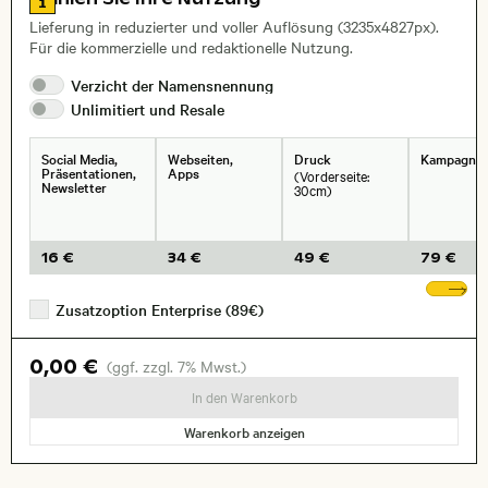
, Objektiv
Lieferung in reduzierter und voller Auflösung (3235x4827px).
Für die kommerzielle und redaktionelle Nutzung.
Verzicht der
Namensnennung
Unlimitiert und
Resale
Social Media,
Webseiten,
Druck
Kampagne
Präsentationen,
Apps
(Vorderseite:
Newsletter
30cm)
16 €
34 €
49 €
79 €
We
Zusatzoption Enterprise (89€)
0,00 €
(ggf. zzgl. 7% Mwst.)
In den Warenkorb
Warenkorb anzeigen