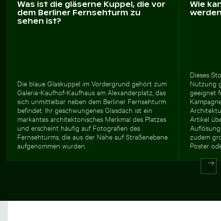
Was ist die gläserne Kuppel, die vor
Wie ka
dem Berliner Fernsehturm zu
werde
sehen ist?
Dieses Sto
Die blaue Glaskuppel im Vordergrund gehört zum
Nutzung g
Galeria-Kaufhof-Kaufhaus am Alexanderplatz, das
geeignet f
sich unmittelbar neben dem Berliner Fernsehturm
Kampagnen
befindet. Ihr geschwungenes Glasdach ist ein
Architektu
markantes architektonisches Merkmal des Platzes
Artikel ü
und erscheint häufig auf Fotografien des
Auflösung
Fernsehturms, die aus der Nähe auf Straßenebene
zudem gro
aufgenommen wurden.
Poster ode