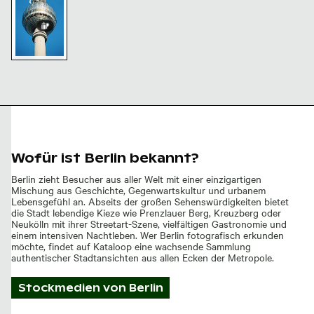
Berliner
Berliner
Fernsehturm
Fernsehturm
Kirschblüten
Straßenszene
Fernsehturm
vor klarem
vor klarem
auf der
mit
mit
Himmel
Himmel
Schwedter
Fernsehturm
städtischem
Straße und
im Winter
Vordergrund
Berliner
Fernsehturm
Berliner
Fernsehturm
vor blauem
Himmel
Wofür ist Berlin bekannt?
Berlin zieht Besucher aus aller Welt mit einer einzigartigen
Mischung aus Geschichte, Gegenwartskultur und urbanem
Lebensgefühl an. Abseits der großen Sehenswürdigkeiten bietet
die Stadt lebendige Kieze wie Prenzlauer Berg, Kreuzberg oder
Neukölln mit ihrer Streetart-Szene, vielfältigen Gastronomie und
einem intensiven Nachtleben. Wer Berlin fotografisch erkunden
möchte, findet auf Kataloop eine wachsende Sammlung
authentischer Stadtansichten aus allen Ecken der Metropole.
Stockmedien von
Berlin