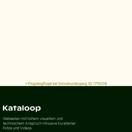
Flugzeugflügel bei Sonnenuntergang, ID: 7715008
Zur Homepage
Webseiten mit hohem visuellem und
technischem Anspruch inklusive kuratierter
Fotos und Videos.