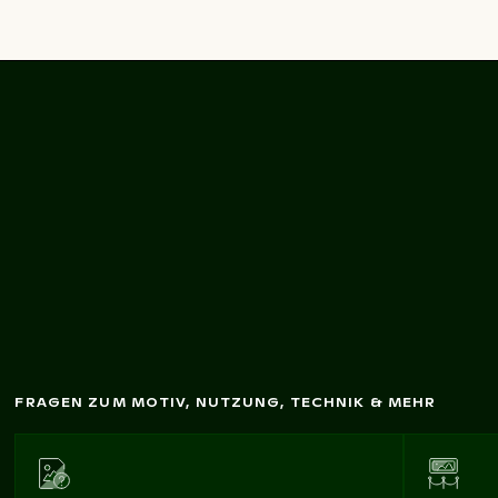
Berliner Fernsehturm
vor klarem
Him
m
el
FRAGEN ZUM MOTIV, NUTZUNG, TECHNIK & MEHR