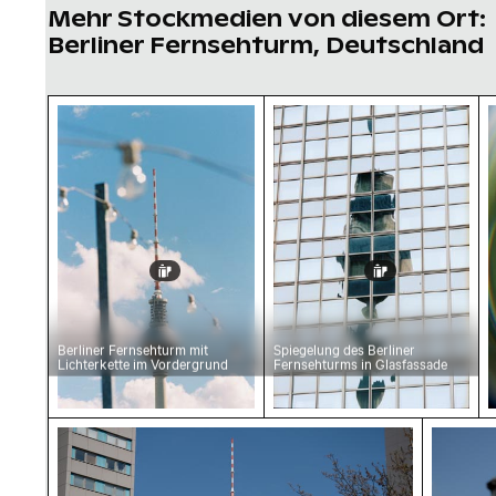
Mehr Stockmedien von diesem Ort:
Berliner Fernsehturm, Deutschland
Berliner Fernsehturm mit Lichterkette im Vo
Spiegelung des Berline
B
Berliner Fernsehturm mit
Spiegelung des Berliner
Lichterkette im Vordergrund
Fernsehturms in Glasfassade
Berliner Fernsehturm zwischen Gebäuden un
Berline