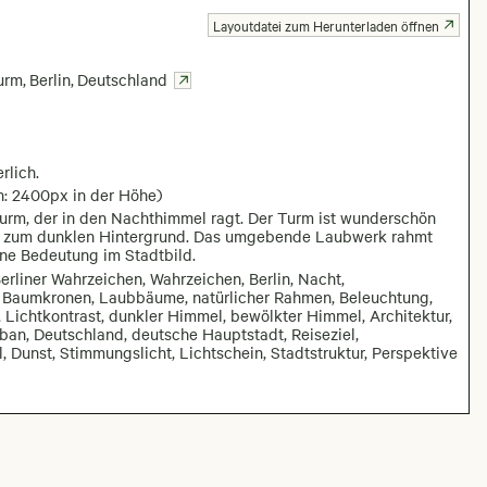
Layoutdatei zum Herunterladen öffnen
turm
,
Berlin
,
Deutschland
rlich.
n: 2400px in der Höhe)
turm, der in den Nachthimmel ragt. Der Turm ist wunderschön
rast zum dunklen Hintergrund. Das umgebende Laubwerk rahmt
ine Bedeutung im Stadtbild.
erliner Wahrzeichen, Wahrzeichen, Berlin, Nacht,
, Baumkronen, Laubbäume, natürlicher Rahmen, Beleuchtung,
r, Lichtkontrast, dunkler Himmel, bewölkter Himmel, Architektur,
an, Deutschland, deutsche Hauptstadt, Reiseziel,
, Dunst, Stimmungslicht, Lichtschein, Stadtstruktur, Perspektive