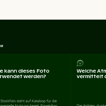
HR
e kann dieses Foto
Welche At
rwendet werden?
vermittelt
Stockfoto steht auf Kataloop für die
erzielle Nutzung bereit. Einsetzbar
Die dichten, dunke