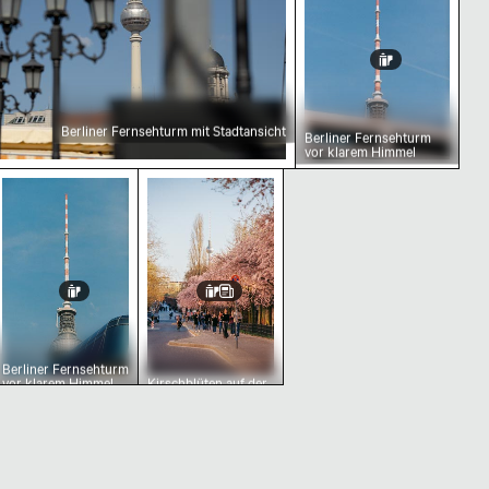
Berliner Fernsehturm mit Stadtansicht
Berliner Fernsehturm
vor klarem Himmel
nter
em Himmel
ehturm mit städtischem Vordergrund
Berliner Fernsehturm vor klarem Himmel
Kirschblüten auf der Schwedter Str
Berliner Fernsehturm
vor klarem Himmel
Kirschblüten auf der
Schwedter Straße
und Berliner
Fernsehturm