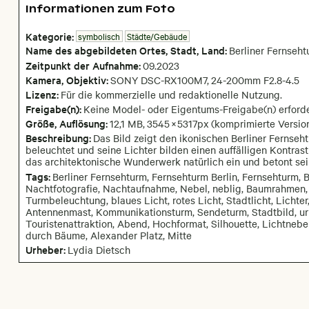
Informationen zum Foto
Kategorie:
symbolisch
Städte/Gebäude
Name des abgebildeten Ortes,
Stadt,
Land:
Berliner Fernseh
Zeitpunkt der Aufnahme:
09
.
2023
Kamera
, Objektiv
:
SONY DSC-RX100M7
,
24-200mm F2.8-4.5
Lizenz:
Für die kommerzielle und redaktionelle Nutzung.
Freigabe(n):
Keine Model- oder Eigentums-Freigabe(n) erforde
Größe, Auflösung:
12,1 MB
,
3545
×
5317
px
(komprimierte Versio
Beschreibung:
Das Bild zeigt den ikonischen Berliner Fernseh
beleuchtet und seine Lichter bilden einen auffälligen Kont
das architektonische Wunderwerk natürlich ein und betont se
Tags:
Berliner Fernsehturm, Fernsehturm Berlin, Fernsehturm, B
Nachtfotografie, Nachtaufnahme, Nebel, neblig, Baumrahmen
Turmbeleuchtung, blaues Licht, rotes Licht, Stadtlicht, Lichte
Antennenmast, Kommunikationsturm, Sendeturm, Stadtbild, urb
Touristenattraktion, Abend, Hochformat, Silhouette, Lichtnebel
durch Bäume, Alexander Platz, Mitte
Urheber:
Lydia Dietsch