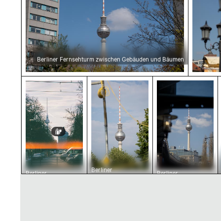
Berliner Fernsehturm zwischen Gebäuden und Bäumen
Berliner Straßenszene mit Fernsehturm im Wi
Berliner Fernsehturm vor klar
Berliner Ferns
Berliner
Berliner
Berliner
Fernsehturm vor
Straßenszene mit
Fernsehturm mit
klarem Himmel
Fernsehturm im
städtischem
Winter
Vordergrund