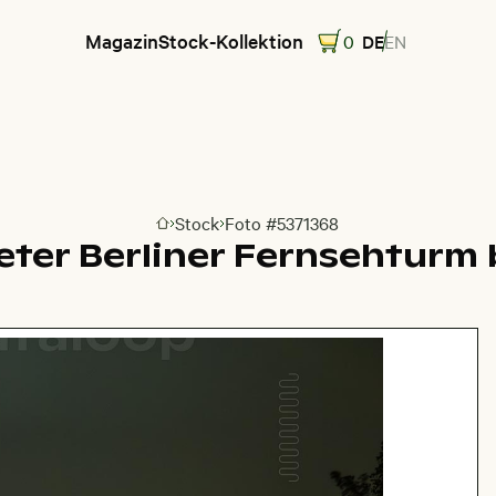
Magazin
Stock-Kollektion
0
DE
EN
Stock
Foto #5371368
Zur Homepage
eter Berliner Fernsehturm 