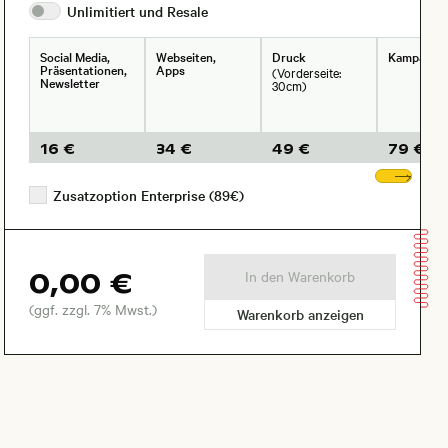
Unlimitiert und
Resale
Social Media,
Webseiten,
Druck
Kampagne
Präsentationen,
Apps
(Vorderseite:
Newsletter
30cm)
16 €
34 €
49 €
79 €
Wei
Zusatzoption Enterprise (89€)
0,00 €
In den Warenkorb
(ggf. zzgl. 7% Mwst.)
Warenkorb anzeigen