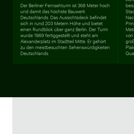
Der Berliner Fernsehturm ist 368 Meter hoch
bei
und damit das höchste Bauwerk
Stad
Deutschlands. Das Aussichtsdeck befindet
Nach
sich in rund 203 Metern Höhe und bietet
Prin
einen Rundblick über ganz Berlin. Der Turm
Metr
wurde 1969 fertiggestellt und steht am
von 
Alexanderplatz im Stadtteil Mitte. Er gehört
gro
zu den meistbesuchten Sehenswürdigkeiten
Pla
Deutschlands.
Qual