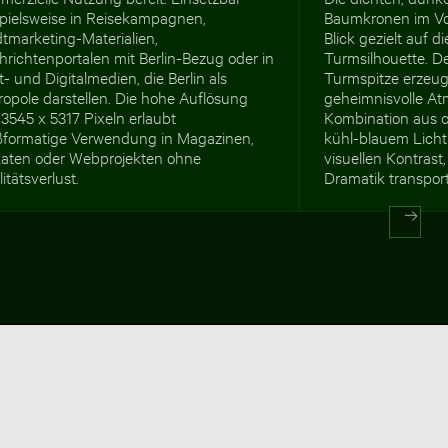
spielsweise in Reisekampagnen,
Baumkronen im Vo
tmarketing-Materialien,
Blick gezielt auf 
richtenportalen mit Berlin-Bezug oder in
Turmsilhouette. D
t- und Digitalmedien, die Berlin als
Turmspitze erzeug
opole darstellen. Die hohe Auflösung
geheimnisvolle At
3545 x 5317 Pixeln erlaubt
Kombination aus
ßformatige Verwendung in Magazinen,
kühl-blauem Licht
katen oder Webprojekten ohne
visuellen Kontras
itätsverlust.
Dramatik transport