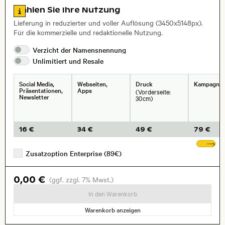
Zu den Lizenzinformationen springen
Wählen Sie Ihre Nutzung
, Objektiv
Lieferung in reduzierter und voller Auflösung (3450x5148px).
Für die kommerzielle und redaktionelle Nutzung.
Verzicht der
Namensnennung
Unlimitiert und
Resale
Social Media,
Webseiten,
Druck
Kampagne
Präsentationen,
Apps
(Vorderseite:
Newsletter
30cm)
16 €
34 €
49 €
79 €
We
Zusatzoption Enterprise (89€)
0,00 €
(ggf. zzgl. 7% Mwst.)
In den Warenkorb
Warenkorb anzeigen