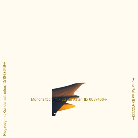
Flugzeug mit Kondensstreifen, ID: 1848649
Hohe Palme, ID: 4127223
Mönchsittich im Flug mit Ästen, ID: 6077466