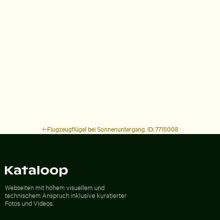
Flugzeugflügel bei Sonnenuntergang, ID: 7715008
Zur Homepage
Webseiten mit hohem visuellem und
technischem Anspruch inklusive kuratierter
Fotos und Videos.