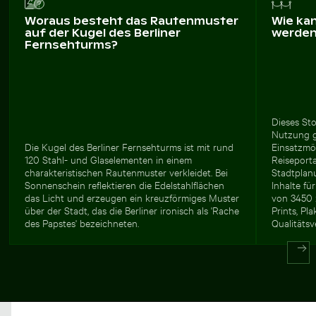
Woraus besteht das Rautenmuster
Wie ka
auf der Kugel des Berliner
werde
Fernsehturms?
Dieses Sto
Nutzung g
Die Kugel des Berliner Fernsehturms ist mit rund
Einsatzmög
120 Stahl- und Glaselementen in einem
Reiseporta
charakteristischen Rautenmuster verkleidet. Bei
Stadtplan
Sonnenschein reflektieren die Edelstahlflächen
Inhalte f
das Licht und erzeugen ein kreuzförmiges Muster
von 3450 
über der Stadt, das die Berliner ironisch als 'Rache
Prints, Pl
des Papstes' bezeichneten.
Qualitätsve