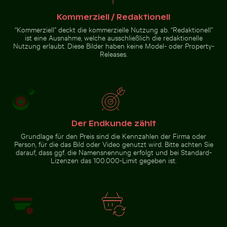
Schöne
Kommerziell / Redaktionell
Weg umgeben von
Sonnenuntergangswolken
blühenden Oleander bei den
mit orangefarbenen Tönen
“Kommerziell” deckt die kommerzielle Nutzung ab. “Redaktionell”
Venezianischen
Stadtmauern von Heraklion
ist eine Ausnahme, welche ausschließlich die redaktionelle
Nutzung erlaubt. Diese Bilder haben keine Model- oder Property-
Zur Stock-Kollektion
Releases.
Der Endkunde zählt
Grundlage für den Preis sind die Kennzahlen der Firma oder
Person, für die das Bild oder Video genutzt wird. Bitte achten Sie
darauf, dass ggf. die Namensnennung erfolgt und bei Standard-
Lizenzen das 100.000-Limit gegeben ist.