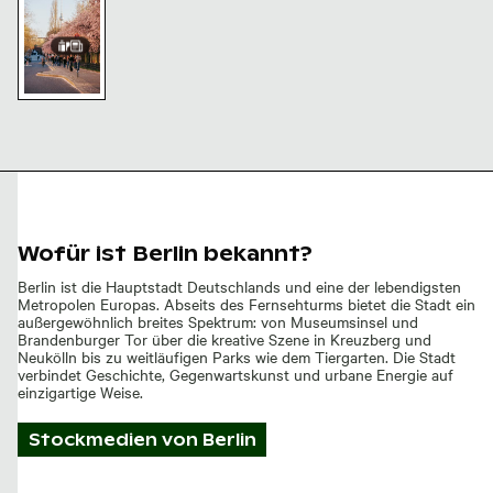
Berliner
Berliner
Berliner
Berliner
Berliner
Fernsehturm
Fernsehturm
Fernsehturm
Straßenszene
Fernsehturm
vor klarem
vor klarem
vor klarem
mit
mit
Himmel
Himmel
Himmel
Fernsehturm
städtischem
im Winter
Vordergrund
Kirschblüten
auf der
Schwedter
Straße und
Berliner
Fernsehturm
Wofür ist Berlin bekannt?
Berlin ist die Hauptstadt Deutschlands und eine der lebendigsten
Metropolen Europas. Abseits des Fernsehturms bietet die Stadt ein
außergewöhnlich breites Spektrum: von Museumsinsel und
Brandenburger Tor über die kreative Szene in Kreuzberg und
Neukölln bis zu weitläufigen Parks wie dem Tiergarten. Die Stadt
verbindet Geschichte, Gegenwartskunst und urbane Energie auf
einzigartige Weise.
Stockmedien von
Berlin