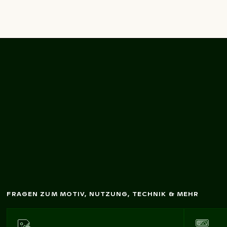
Berliner Fernsehturm
vor blauem
Him
m
el
FRAGEN ZUM MOTIV, NUTZUNG, TECHNIK & MEHR