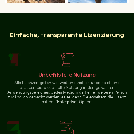
Radfahrer auf sonnigem Radweg
Luftaufnahme des Riambel Strands in Mauritius
Nahaufnahme eines Malachitfa
Unteransicht der Brooklyn-
Brücke mit Skyline von
Manhattan, New York
Einfache, transparente Lizenzierung
Luftaufnahme des Riambel
Nahaufnahme eines Malachitfalters
Zerstreute Eisscherben auf gefrorenem See
Malerische Ansicht der Kalk
Strands in Mauritius
auf grünem Blatt
Unbefristete Nutzung
Alle Lizenzen gelten weltweit und zeitlich unbefristet, und
erlauben die wiederholte Nutzung in den gewählten
Anwendungsbereichen. Jedes Medium darf einer weiteren Person
zugänglich gemacht werden, es sei denn Sie erweitern die Lizenz
mit der “
Enterprise
”-Option.
Sonnenuntergang über Steg mit Strohdachunterstan
Ruhiger Waldweg umgeben 
Zerstreute Eisscherben auf
Malerische Ansicht der
gefrorenem See
Kalksteinformationen im El
Torcal de Antequera