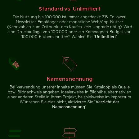
Standard vs. Unlimitiert
Einsamer Spaziergang am Thai Mueang Strand
Blühende Kirsch
Sonnenuntergang über Steg mit
Ruhiger Waldweg umgeben von
Die Nutzung bis 100.000 ist immer abgedeckt: Z.B. Follower,
Strohdachunterstand
hohen Bäumen
Newsletter-Empfänger oder monatliche Web/App-Nutzer
(Kennzahlen zum Zeitpunkt des Kaufes, kein Upgrade nötig). Wird
eine Druckauflage von 100.000 oder ein Kampagnen-Budget von
100.000 € überschritten? Wählen Sie “
Unlimitiert
”.
Einsamer Spaziergang am Thai Mueang Strand
Blühende
Wunderkerze mit Botschaft Budget verbrannt
Luftaufnahme von Laem Haad B
Kirschblüten im
Frühling
Namensnennung
Bei Verwendung unserer Inhalte müssen Sie Kataloop als Quelle
bzw. Bildnachweis angeben. Idealerweise in Bildnähe, alternativ an
einer anderen Stelle in Ihrem Projekt, beispielsweise im Impressum.
Wünschen Sie dies nicht, aktivieren Sie "
Verzicht der
Schöne Sonnenuntergangswolken mit orangefarbene
Weg umgeben von blühenden Ole
Namensnennung
".
Wunderkerze mit Botschaft
Luftaufnahme von Laem Haad
Budget verbrannt
Beach, Koh Yao Yai