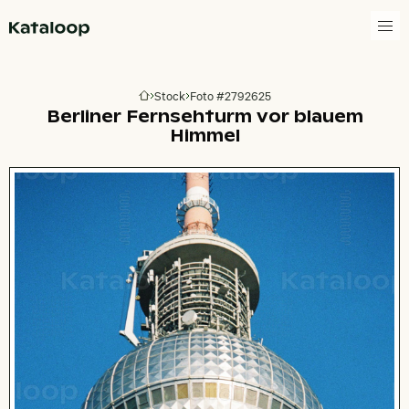
Zur Homepage
Stock
Foto #2792625
Zur Homepage
Berliner Fernsehturm vor blauem
Himmel