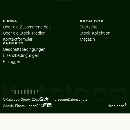
FIRMA
KATALOOP
Über die Zusammenarbeit
Startseite
Über die Stock-Medien
Stock-Kollektion
Kontaktformular
Magazin
ANDERES
Geschäftsbedingungen
Lizenzbedingungen
Einloggen
©Kataloop GmbH,
2026
Impressum
Datenschutz
5
Cookie-Einstellungen
FAQ
Nach oben
Zum Instagram Profil von Lydia Dietsc
Zum LinkedIn Profil von Lydia Dietsc