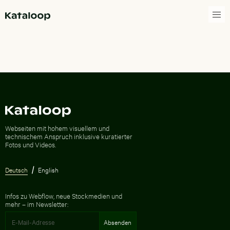
Zur Homepage
Zur Homepage
Webseiten mit hohem visuellem und
technischem Anspruch inklusive kuratierter
Fotos und Videos.
Deutsch
English
Infos zu Webflow, neue Stockmedien und
mehr – im Newsletter: