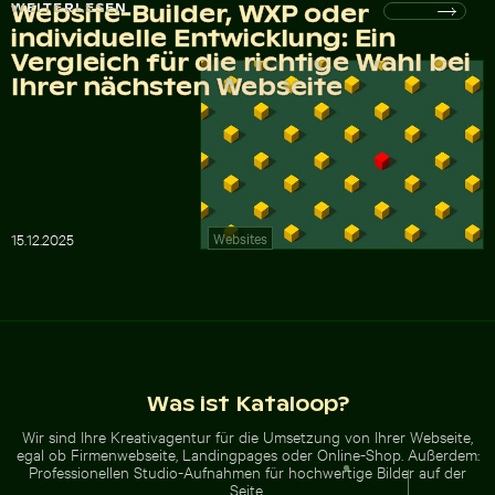
Website-Builder, WXP oder
Website-Builder, WXP oder
Website-Builder, WXP oder
WEITERLESEN
individuelle Entwicklung: Ein
individuelle Entwicklung: Ein
individuelle Entwicklung: Ein
Vergleich für die richtige Wahl bei
Vergleich für die richtige Wahl bei
Vergleich für die richtige Wahl bei
Ihrer nächsten Webseite
Ihrer nächsten Webseite
Ihrer nächsten Webseite
Websites
15
.
12
.
2025
Was ist Kataloop?
Wir sind Ihre Kreativagentur für die Umsetzung von Ihrer Webseite,
egal ob Firmenwebseite, Landingpages oder Online-Shop. Außerdem:
Professionellen Studio-Aufnahmen für hochwertige Bilder auf der
Seite.