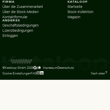
FIRMA
KATALOOP
Über die Zusammenarbeit
Startseite
Über die Stock-Medien
Stock-Kollektion
Kontaktformular
Magazin
ANDERES
Geschäftsbedingungen
Lizenzbedingungen
Einloggen
©Kataloop GmbH,
2026
Impressum
Datenschutz
5
Cookie-Einstellungen
FAQ
Nach oben
Zum Instagram Profil von Lydia Dietsc
Zum LinkedIn Profil von Lydia Dietsc