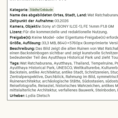
Kategorie:
Städte/Gebäude
Name des abgebildeten Ortes,
Stadt,
Land:
Wat Ratchaburan
Zeitpunkt der Aufnahme:
03
.
2026
Kamera
, Objektiv
:
Sony a1 (SONY ILCE-1)
,
FE 14mm F1.8 GM
Lizenz:
Für die kommerzielle und redaktionelle Nutzung.
Freigabe(n):
Keine Model- oder Eigentums-Freigabe(n) erforde
Größe, Auflösung:
33,3 MB
,
8640
×
5760
px
(komprimierte Versi
Beschreibung:
Das Bild zeigt die alten Ruinen von Wat Ratcha
einen Backsteinbogen sichtbar und zeigt kunstvolle Schnitzerei
bedeutender Teil des Ayutthaya Historical Park und zieht Tour
Tags:
Wat Ratchaburana, Ayutthaya, Thailand, Tempelruine, Pra
Ayutthaya Historical Park, UNESCO, Weltkulturerbe, Kulturerb
Backstein, antike Architektur, antike Stadt, Schnitzereien, S
Zentralperspektive, Durchblick, Rahmung im Bild, symmetrisc
Ruinenarchitektur, archäologische Stätte, Südostasien, südost
Reisefotografie, Reiseziel, historisches Wahrzeichen, antikes
mittelalterliche Architektur, verfallenes Bauwerk, Steinboden
Urheber:
Lydia Dietsch