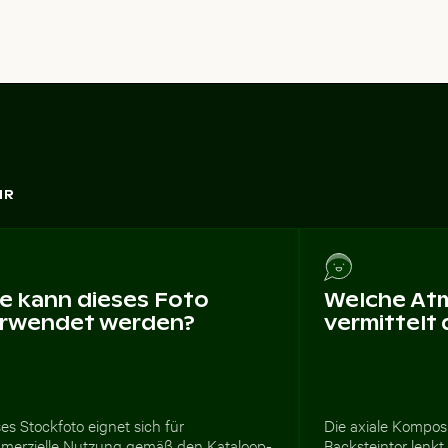
HR
e kann dieses Foto
Welche At
rwendet werden?
vermittelt
es Stockfoto eignet sich für
Die axiale Kompos
merzielle Nutzung gemäß den Kataloop-
Backsteintor lenkt