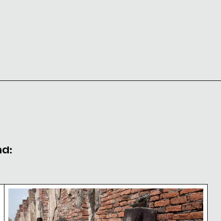
nd:
Alte Buddha-Statuen in Wat Mahathat