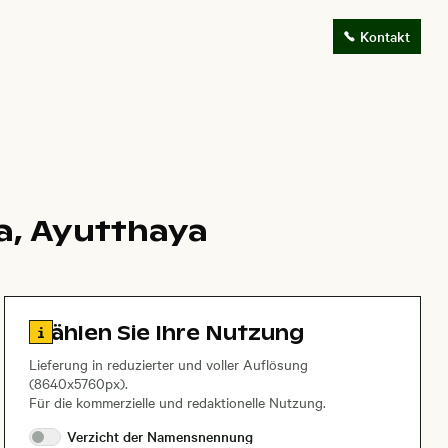
Kontakt
a, Ayutthaya
Zu den Lizenzinformationen springen
Wählen Sie Ihre Nutzung
Lieferung in reduzierter und voller Auflösung
(8640x5760px).
Für die kommerzielle und redaktionelle Nutzung.
Verzicht der
Namensnennung