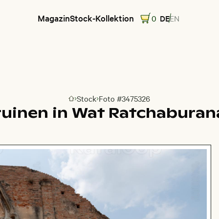
Magazin
Stock-Kollektion
0
DE
EN
Stock
Foto #3475326
Zur Homepage
ruinen in Wat Ratchaburan