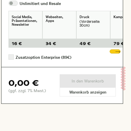
Unlimitiert und
Resale
Social Media,
Webseiten,
Druck
Kampagne
Präsentationen,
Apps
(Vorderseite:
Newsletter
30cm)
16 €
34 €
49 €
79 €
Wei
Zusatzoption Enterprise (89€)
0,00 €
In den Warenkorb
(ggf. zzgl. 7% Mwst.)
Warenkorb anzeigen