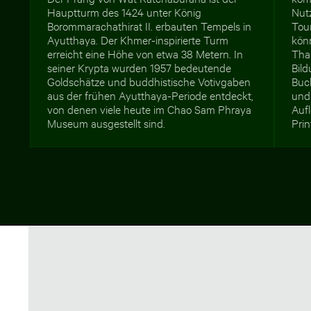
Hauptturm des 1424 unter König
Nut
Borommarachathirat II. erbauten Tempels in
Tou
Ayutthaya. Der Khmer-inspirierte Turm
könn
erreicht eine Höhe von etwa 38 Metern. In
Tha
seiner Krypta wurden 1957 bedeutende
Bild
Goldschätze und buddhistische Votivgaben
Buc
aus der frühen Ayutthaya-Periode entdeckt,
und 
von denen viele heute im Chao Sam Phraya
Auf
Museum ausgestellt sind.
Prin