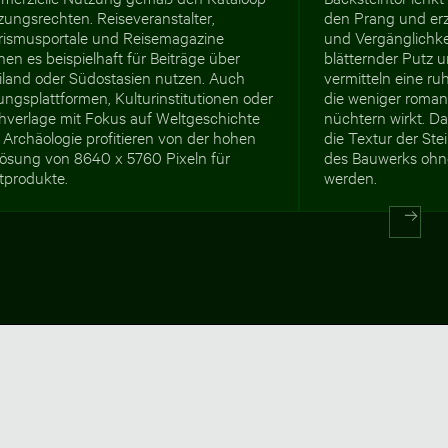
zungsrechten. Reiseveranstalter,
den Prang und erz
rismusportale und Reisemagazine
und Vergänglichkei
en es beispielhaft für Beiträge über
blätternder Putz 
iland oder Südostasien nutzen. Auch
vermitteln eine ru
ungsplattformen, Kulturinstitutionen oder
die weniger romant
hverlage mit Fokus auf Weltgeschichte
nüchtern wirkt. Da
Archäologie profitieren von der hohen
die Textur der Stei
lösung von 8640 x 5760 Pixeln für
des Bauwerks ohn
tprodukte.
werden.