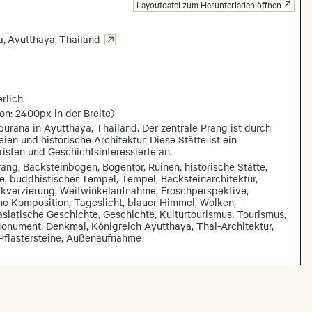
Layoutdatei zum Herunterladen öffnen
a
,
Ayutthaya
,
Thailand
rlich.
on: 2400px in der Breite)
burana in Ayutthaya, Thailand. Der zentrale Prang ist durch
en und historische Architektur. Diese Stätte ist ein
isten und Geschichtsinteressierte an.
ng, Backsteinbogen, Bogentor, Ruinen, historische Stätte,
e, buddhistischer Tempel, Tempel, Backsteinarchitektur,
tuckverzierung, Weitwinkelaufnahme, Froschperspektive,
he Komposition, Tageslicht, blauer Himmel, Wolken,
asiatische Geschichte, Geschichte, Kulturtourismus, Tourismus,
 Monument, Denkmal, Königreich Ayutthaya, Thai-Architektur,
, Pflastersteine, Außenaufnahme