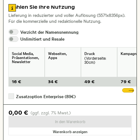
Zu den Lizenzinformationen springen
Wählen Sie Ihre Nutzung
, Objektiv
Lieferung in reduzierter und voller Auflösung (5571x8356px).
Für die kommerzielle und redaktionelle Nutzung.
Verzicht der
Namensnennung
Unlimitiert und
Resale
Social Media,
Webseiten,
Druck
Kampagne
Präsentationen,
Apps
(Vorderseite:
Newsletter
30cm)
16 €
34 €
49 €
79 €
We
Zusatzoption Enterprise (89€)
0,00 €
(ggf. zzgl. 7% Mwst.)
In den Warenkorb
Warenkorb anzeigen