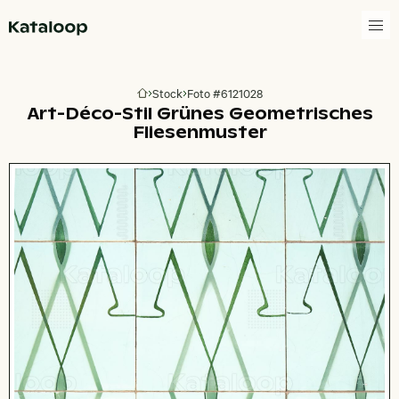
Zur Homepage
Stock
Foto #6121028
Zur Homepage
Art-Déco-Stil Grünes Geometrisches
Fliesenmuster