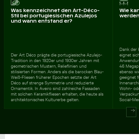
Was kennzeichnet den Art-Déco-
Wie ka
Stil bei portugiesischen Azulejos
werde
und wann entstand er?
Dank der 
Der Art Déco prägte die portugiesische Azulejo-
eignet sic
Tradition in den 1920er und 1930er Jahren mit
Anwendung
geometrischen Mustern, Relieflinien und
46 Megapi
stilisierten Formen. Anders als die barocken Blau-
ebenso wie
Weiß-Fliesen früherer Epochen setzte der Art
geeignet 
Déco auf strenge Symmetrie und reduzierte
Innenarchi
Ornamentik. In Aveiro sind zahlreiche Fassaden
Wohn- ode
mit solchen Keramikfliesen erhalten, die heute als
Verpackun
architektonisches Kulturerbe gelten.
Social-Me