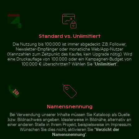
Stadtbusse vor Wolkenkratzern in urbaner Umgebung
Eleganter Reiher am sonnig
Le Morne Brabant Berg und
Mit Frost bedecktes Gras in
Küste in Mauritius
Winterlandschaft
Standard vs. Unlimitiert
Die Nutzung bis 100.000 ist immer abgedeckt: Z.B. Follower,
Newsletter-Empfänger oder monatliche Web/App-Nutzer
(Kennzahlen zum Zeitpunkt des Kaufes, kein Upgrade nötig). Wird
eine Druckauflage von 100.000 oder ein Kampagnen-Budget von
100.000 € überschritten? Wählen Sie “
Unlimitiert
”.
Eckbereich eines Industriegebäudes mit Metallrohren
Stapel von verschiedenen S
Stadtbusse vor Wolkenkratzern
Eleganter Reiher am sonnigen
in urbaner Umgebung
Strand
Namensnennung
Sandweg zur Insel Ko Nui
Professionelles K
Stapel von verschiedenen
Eckbereich eines
Schokoladentafeln mit Nüssen
Bei Verwendung unserer Inhalte müssen Sie Kataloop als Quelle
Industriegebäudes mit
bzw. Bildnachweis angeben. Idealerweise in Bildnähe, alternativ an
Metallrohren und -paneelen
einer anderen Stelle in Ihrem Projekt, beispielsweise im Impressum.
Wünschen Sie dies nicht, aktivieren Sie "
Verzicht der
Namensnennung
".