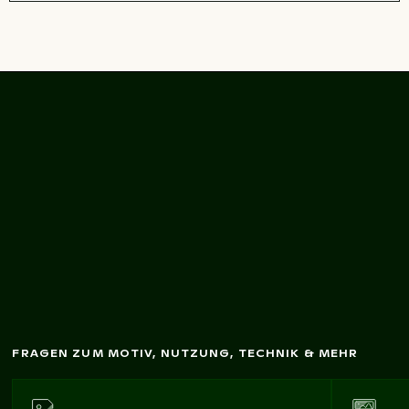
Art-Déco-Stil G
rünes
eom
etrisches
Fliesenm
G
uster
FRAGEN ZUM MOTIV, NUTZUNG, TECHNIK & MEHR