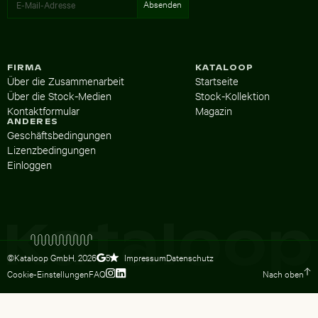
FIRMA
KATALOOP
Über die Zusammenarbeit
Startseite
Über die Stock-Medien
Stock-Kollektion
Kontaktformular
Magazin
ANDERES
Geschäftsbedingungen
Lizenzbedingungen
Einloggen
©Kataloop GmbH,
2026
Impressum
Datenschutz
5
Cookie-Einstellungen
FAQ
Nach oben
Zum Instagram Profil von Lydia Dietsc
Zum LinkedIn Profil von Lydia Dietsc