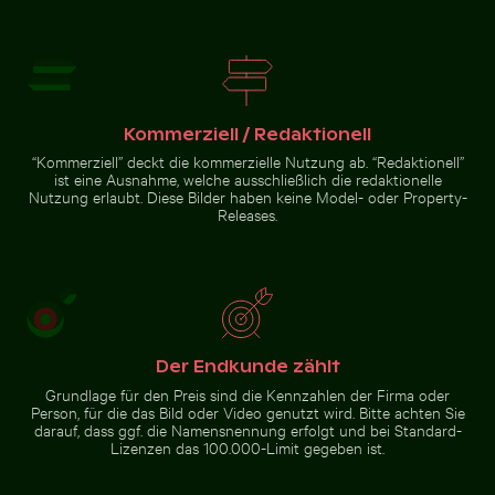
Sandweg zur Insel Ko Nui
Professionelles
Ruhiger Strand mit Treibholz und Meeresblick
Baumsilhouette vor Sonnenunt
Kameraobjektiv
mit Reflexionen
Kommerziell / Redaktionell
auf
Glasoberfläche
“Kommerziell” deckt die kommerzielle Nutzung ab. “Redaktionell”
ist eine Ausnahme, welche ausschließlich die redaktionelle
Nutzung erlaubt. Diese Bilder haben keine Model- oder Property-
Releases.
Ruhiger Strand mit
Baumsilhouette vor
Treibholz und Meeresblick
Sonnenuntergangshimmel
in Los Angeles
Zur Stock-Kollektion
Der Endkunde zählt
Grundlage für den Preis sind die Kennzahlen der Firma oder
Person, für die das Bild oder Video genutzt wird. Bitte achten Sie
darauf, dass ggf. die Namensnennung erfolgt und bei Standard-
Lizenzen das 100.000-Limit gegeben ist.