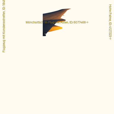
Flugzeug mit Kondensstreifen, ID: 1848649
Hohe Palme, ID: 4127223
Mönchsittich im Flug mit Ästen, ID: 6077466