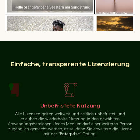
Helle orangefarbene Seestern am Sandstrand
Palme Silhouette
Modischer Mann auf Kopfsteinpflaster
Silhouette von M
gegen einen
bunten
Sonnenuntergang
Einfache, transparente Lizenzierung
Modischer Mann auf Kopfsteinpflaster
Silhouette von
Eleganter Tulpenstrauß in Glasvase
Radfahrer auf sonnigem R
Menschen beim
Angeln auf einem
Steg bei
Sonnenuntergang
Unbefristete Nutzung
Alle Lizenzen gelten weltweit und zeitlich unbefristet, und
erlauben die wiederholte Nutzung in den gewählten
Radfahrer auf sonnigem Radweg
Le Morne Brabant Berg und Küste in Mauritius
Mit Frost bedecktes Gras i
Eleganter Tulpenstrauß in
Anwendungsbereichen. Jedes Medium darf einer weiteren Person
Glasvase
zugänglich gemacht werden, es sei denn Sie erweitern die Lizenz
mit der “
Enterprise
”-Option.