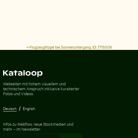
Flugzeugflügel bei Sonnenuntergang, ID: 7715008
Zur Homepage
Webseiten mit hohem visuellem und
technischem Anspruch inklusive kuratierter
Fotos und Videos.
Deutsch
English
Infos zu Webflow, neue Stockmedien und
mehr – im Newsletter: