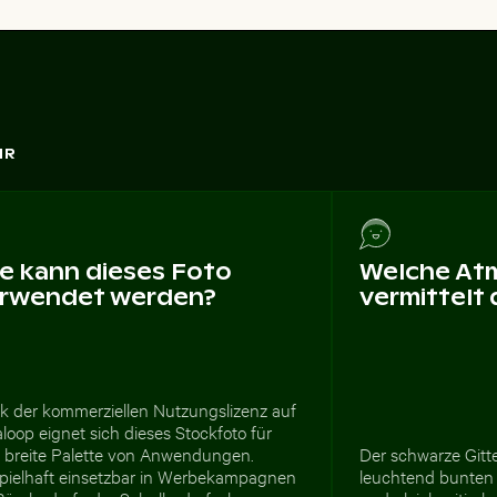
HR
e kann dieses Foto
Welche At
rwendet werden?
vermittelt
k der kommerziellen Nutzungslizenz auf
loop eignet sich dieses Stockfoto für
e breite Palette von Anwendungen.
Der schwarze Gitte
spielhaft einsetzbar in Werbekampagnen
leuchtend bunten B