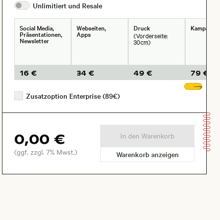
Unlimitiert und
Resale
Social Media,
Webseiten,
Druck
Kampagne
Präsentationen,
Apps
(Vorderseite:
Newsletter
30cm)
16 €
34 €
49 €
79 €
Wei
Zusatzoption Enterprise (89€)
0,00 €
In den Warenkorb
(ggf. zzgl. 7% Mwst.)
Warenkorb anzeigen