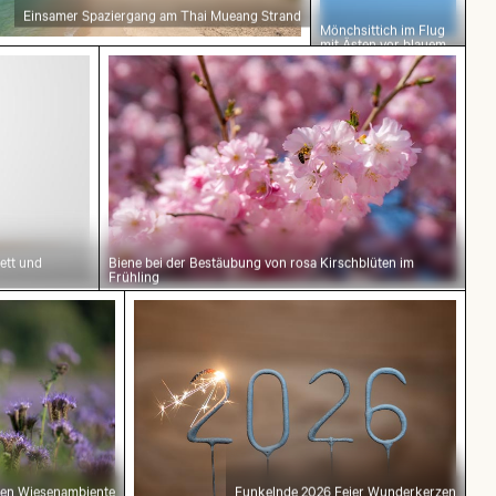
Einsamer Spaziergang am Thai Mueang Strand
Mönchsittich im Flug
mit Ästen vor blauem
it leerem Etikett und schwarzem Deckel
Biene bei der Bestäubung von rosa Kirsc
Himmel
ett und
Biene bei der Bestäubung von rosa Kirschblüten im
Frühling
im natürlichen Wiesenambiente
Funkelnde 2026 Feier Wunderkerzen
chen Wiesenambiente
Funkelnde 2026 Feier Wunderkerzen