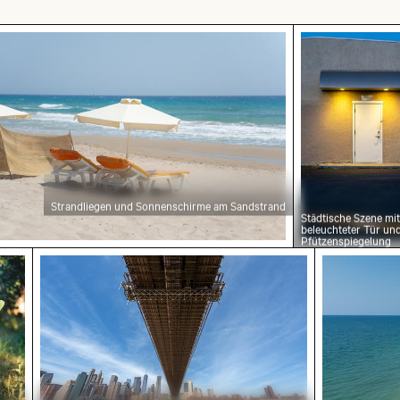
ügel
ndliegen und Sonnenschirme am Sandstrand
Städtische S
Strandliegen und Sonnenschirme am Sandstrand
Städtische Szene mit
beleuchteter Tür un
Pfützenspiegelung
k
e eines lebhaften Kaktus in natürlicher Umgebung
Unteransicht der Brooklyn-Brücke mit Skyline
Einsamer 