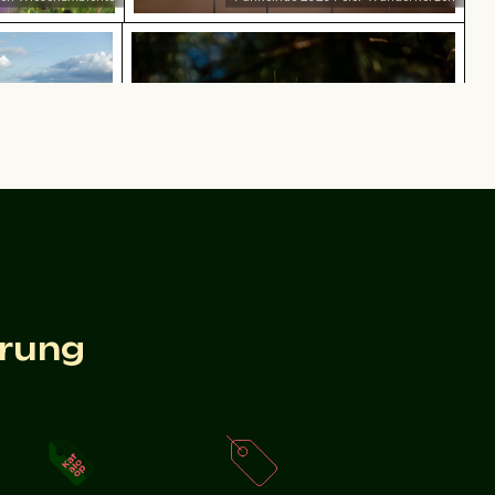
mationen des Elbsandsteingebirges in der Sächsis
Gelber Webervogel baut ein Nest in d
Gelber Webervogel baut ein Nest in der Natur
ischen Schweiz
erung