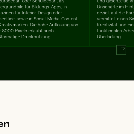
Bürobedarf oder Schulbedarf, als
und gleichzeitig k
ergrundbild für Bildungs-Apps, in
Unschärfe im Hint
zinen für Interior-Design oder
gezielt auf die Farb
eoffice, sowie in Social-Media-Content
vermittelt einen Si
 Kreativmarken. Die hohe Auflösung von
Kreativität und ein
r 8000 Pixeln erlaubt auch
funktionalen Arbei
ßformatige Drucknutzung.
Überladung.
en