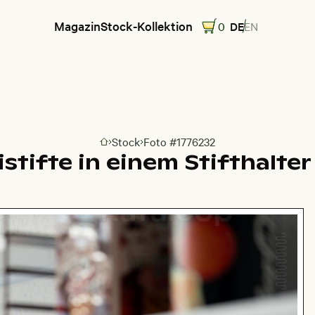
Magazin
Stock-Kollektion
0
DE
EN
Stock
Foto #1776232
Zur Homepage
istifte in einem Stifthalter