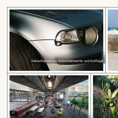
Nahaufnahme von Autoscheinwerfer und Kotfl
Stra
Nahaufnahme von Autoscheinwerfer und Kotflügel
Verkehr am Ratchaprasong-Kreuzung in Bangko
Nahaufnahm