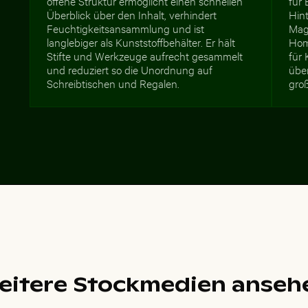
offene Struktur ermöglicht einen schnellen
für 
Überblick über den Inhalt, verhindert
Hint
Feuchtigkeitsansammlung und ist
Maga
langlebiger als Kunststoffbehälter. Er hält
Hom
Stifte und Werkzeuge aufrecht gesammelt
für
und reduziert so die Unordnung auf
übe
Schreibtischen und Regalen.
gro
eitere Stockmedien anseh