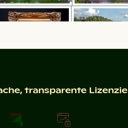
 Zweig
hturms in Glasfassade
vor Sonnenuntergangshimmel in Los Angeles
Pinke Lilie in prunkvollem Goldrahmen
Majestätische Felsfor
Pinke Lilie in prunkvollem Goldrahmen
Majestätische Felsformationen des
Elbsandsteingebirges in der Sächs
gebung
ache, transparente Lizenzi