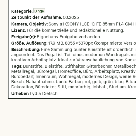
Kategorie:
Dinge
Zeitpunkt der Aufnahme:
03
.
2025
Kamera
, Objektiv
:
Sony a1 (SONY ILCE-1)
,
FE 85mm F1.4 GM II
Lizenz:
Für die kommerzielle und redaktionelle Nutzung.
Freigabe(n):
Eigentums-Freigabe vorhanden.
Größe, Auflösung:
17,6 MB
,
8055
×
5370
px
(komprimierte Versio
Beschreibung:
Eine Sammlung bunter Bleistifte ist ordentlich
angeordnet. Das Regal ist Teil eines modernen Wandregals mit
kreativen Arbeitsplatz. Ideal zur Veranschaulichung von Konze
Tags:
Buntstifte, Bleistifte, Stifthalter, Gitterbecher, Metall
Metallregal, Büroregal, Homeoffice, Büro, Arbeitsplatz, Kreativ
Bürobedarf, Innenraum, Wohnregal, modernes Design, weiße Re
Bokeh, Nahaufnahme, bunte Farben, rot, gelb, grün, blau, Bil
Dekoration, Bürodekor, Stift, mehrfarbig, lebhaft, Studium, Kr
Urheber:
Lydia Dietsch