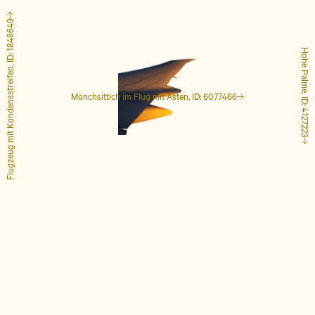
Flugzeug mit Kondensstreifen, ID: 1848649
Hohe Palme, ID: 4127223
Mönchsittich im Flug mit Ästen, ID: 6077466