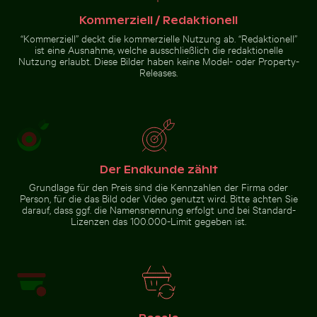
Kopfsteinpflaster
Budget-Text
Kommerziell / Redaktionell
“Kommerziell” deckt die kommerzielle Nutzung ab. “Redaktionell”
ist eine Ausnahme, welche ausschließlich die redaktionelle
Nutzung erlaubt. Diese Bilder haben keine Model- oder Property-
Releases.
Brücke des 25. April über
den Tejo in Lissabon
Zur Stock-Kollektion
Der Endkunde zählt
Grundlage für den Preis sind die Kennzahlen der Firma oder
Person, für die das Bild oder Video genutzt wird. Bitte achten Sie
darauf, dass ggf. die Namensnennung erfolgt und bei Standard-
Lizenzen das 100.000-Limit gegeben ist.