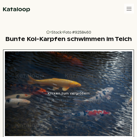
Zur Homepage
Stock
Foto #9258460
Zur Homepage
Bunte Koi-Karpfen schwimmen im Teich
Klicken zum Vergrößern