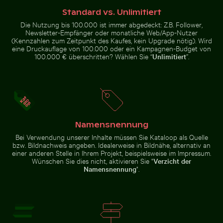
Standard vs. Unlimitiert
Die Nutzung bis 100.000 ist immer abgedeckt: Z.B. Follower,
Newsletter-Empfänger oder monatliche Web/App-Nutzer
(Kennzahlen zum Zeitpunkt des Kaufes, kein Upgrade nötig). Wird
eine Druckauflage von 100.000 oder ein Kampagnen-Budget von
100.000 € überschritten? Wählen Sie “
Unlimitiert
”.
Buntes karibisches Straßenbild mit festlichen
Leuchtend Rote
Dekorationen
Tropische Pflanze
Geisterkrabbe am Sandstrand
Schöne Sonnenuntergangsw
mit Zarten Blüten
Namensnennung
Bei Verwendung unserer Inhalte müssen Sie Kataloop als Quelle
bzw. Bildnachweis angeben. Idealerweise in Bildnähe, alternativ an
Geisterkrabbe am Sandstrand
Modischer Mann auf Kopfsteinpflaster
Verbranntes Streichholz mi
Schöne
einer anderen Stelle in Ihrem Projekt, beispielsweise im Impressum.
Sonnenuntergangswolken mit
Wünschen Sie dies nicht, aktivieren Sie "
Verzicht der
rosa Farbtönen
Namensnennung
".
Brücke des 25. April über den Tejo in Lissabon
Modischer Mann auf
Verbranntes Streichholz mit