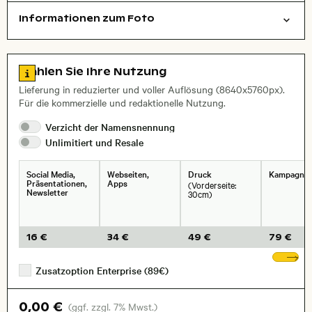
Informationen zum Foto
Tiere
Layoutdatei zum Herunterladen öffnen
, Objektiv
Zu den Lizenzinformationen springen
Wählen Sie Ihre Nutzung
Lieferung in reduzierter und voller Auflösung (8640x5760px).
Für die kommerzielle und redaktionelle Nutzung.
Verzicht der
Namensnennung
Unlimitiert und
Resale
Social Media,
Webseiten,
Druck
Kampagne
Präsentationen,
Apps
(Vorderseite:
Newsletter
30cm)
16 €
34 €
49 €
79 €
We
Zusatzoption Enterprise (89€)
0,00 €
(ggf. zzgl. 7% Mwst.)