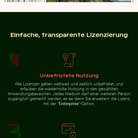
Einfache, transparente Lizenzierung
Majestätische Felsformationen des
Schneebedecktes
Elbsandsteingebirges in der Sächsischen
Belebte Straßenszene mit Golfwagen in Holbox
Traditionelles Wandgemälde
Verkehrsschild in
Schweiz
städtischer
Umgebung
Unbefristete Nutzung
Alle Lizenzen gelten weltweit und zeitlich unbefristet, und
Silhouette einer Person mit Blick auf Küstenstadt bei
Abstrakter Wald mit Beweg
Belebte Straßenszene mit
Traditionelles Wandgemälde im
erlauben die wiederholte Nutzung in den gewählten
Golfwagen in Holbox
Wat Phra Kaeo, Bangkok
Anwendungsbereichen. Jedes Medium darf einer weiteren Person
zugänglich gemacht werden, es sei denn Sie erweitern die Lizenz
mit der “
Enterprise
”-Option.
Buntes karibisches Straßenbild mit festlichen Dekora
Leuchtend Rote Tr
Silhouette einer Person mit Blick
Abstrakter Wald mit
auf Küstenstadt bei Nacht
Bewegungsunschärfe