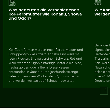
Was bedeuten die verschiedenen
Wie ka
Koi-Farbmuster wie Kohaku, Showa
werde
und Ogon?
Dank der 
Koi-Zuchtformen werden nach Farbe, Muster und
eignet sic
Schuppentyp klassifiziert. Kohaku sind weiß mit
Gartentei
roten Flecken, Showa vereinen Schwarz, Rot und
Tierparks
Weiß, während Ogon einfarbige Metallic-Koi sind,
Zen-Well
häufig golden oder silbern. Diese Rassen
Naturschu
entstanden in Japan durch jahrhundertelange
beispielha
Selektion aus dem Wildkarpfen Cyprinus carpio
über 49 M
und werden weltweit auf Schauen bewertet.
Drucke un