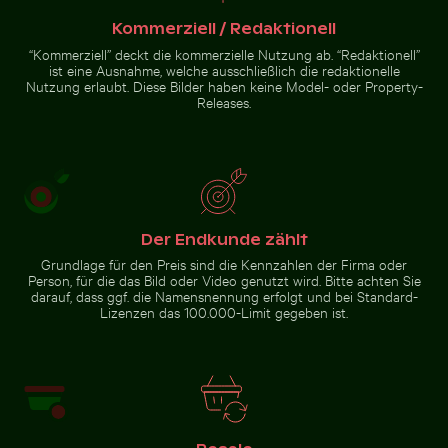
Kommerziell / Redaktionell
“Kommerziell” deckt die kommerzielle Nutzung ab. “Redaktionell”
ist eine Ausnahme, welche ausschließlich die redaktionelle
Gefrorene Landschaft am
Nahaufnahme eines
Thiessower Haken, Rügen
Nutzung erlaubt. Diese Bilder haben keine Model- oder Property-
Malachitfalters auf grünem
Releases.
Blatt
Zur Stock-Kollektion
Der Endkunde zählt
Grundlage für den Preis sind die Kennzahlen der Firma oder
Person, für die das Bild oder Video genutzt wird. Bitte achten Sie
darauf, dass ggf. die Namensnennung erfolgt und bei Standard-
Lizenzen das 100.000-Limit gegeben ist.