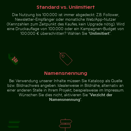
Standard vs. Unlimitiert
Die Nutzung bis 100.000 ist immer abgedeckt: Z.B. Follower,
Newsletter-Empfänger oder monatliche Web/App-Nutzer
(Kennzahlen zum Zeitpunkt des Kaufes, kein Upgrade nötig). Wird
Neugierige Katze lugt unter weißem Tuch
eine Druckauflage von 100.000 oder ein Kampagnen-Budget von
Nebelverhangene
hervor
100.000 € überschritten? Wählen Sie “
Unlimitiert
”.
Wolkenkratzer mit
Luftaufnahme von Mandraki auf der Insel Nisyros
Eckbereich eines Industr
Filmeffekt
Malerische Ansicht der Kalksteinformationen im El Tor
Rosa Seerosen auf einem Te
Namensnennung
Luftaufnahme von Mandraki auf der
Eckbereich eines
Insel Nisyros
Industriegebäudes mit
Bei Verwendung unserer Inhalte müssen Sie Kataloop als Quelle
Metallrohren und -paneelen
bzw. Bildnachweis angeben. Idealerweise in Bildnähe, alternativ an
einer anderen Stelle in Ihrem Projekt, beispielsweise im Impressum.
Wünschen Sie dies nicht, aktivieren Sie "
Verzicht der
Namensnennung
".
Rosa Seerosen auf einem Teich
Gefrorene Landschaft am Thiessower Haken, Rügen
Nahaufnahme eines Malachitfal
Malerische Ansicht der
Kalksteinformationen im El
Torcal de Antequera