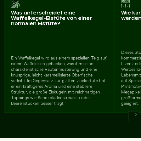
Was unterscheidet eine
Wie ka
Waffelkegel-Eistüte von einer
werde
normalen Eistüte?
Dieses Sto
Ein Waffelkegel wird aus einem speziellen Teig auf
kommerziel
einem Waffeleisen gebacken, was ihm seine
Lizenz erl
charakteristische Rautenmusterung und eine
Werbeanze
knusprige, leicht karamellisierte Oberfläche
Lebensmit
verleiht. Im Gegensatz zur glatten Zuckertüte hat
auf Speise
er ein kräftigeres Aroma und eine stabilere
Printmoti
Struktur, die große Eiskugeln mit reichhaltigen
Megapixel
Toppings wie Schokoladenstreuseln oder
großforma
Beerenstücken besser trägt.
geeignet.