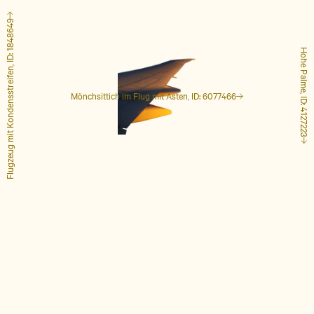
Flugzeug mit Kondensstreifen, ID: 1848649
Hohe Palme, ID: 4127223
Mönchsittich im Flug mit Ästen, ID: 6077466