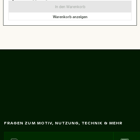
In den Warenkorb
Warenkorb anzeigen
Hand hält Eisw
affel
m
it Toppings
FRAGEN ZUM MOTIV, NUTZUNG, TECHNIK & MEHR