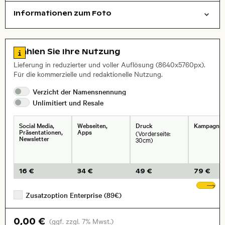
Informationen zum Foto
Dinge
Layoutdatei zum Herunterladen öffnen
, Objektiv
Zu den Lizenzinformationen springen
Wählen Sie Ihre Nutzung
Lieferung in reduzierter und voller Auflösung (8640x5760px).
Für die kommerzielle und redaktionelle Nutzung.
Verzicht der
Namensnennung
Unlimitiert und
Resale
Social Media,
Webseiten,
Druck
Kampagne
Präsentationen,
Apps
(Vorderseite:
Newsletter
30cm)
16 €
34 €
49 €
79 €
We
Zusatzoption Enterprise (89€)
0,00 €
(ggf. zzgl. 7% Mwst.)