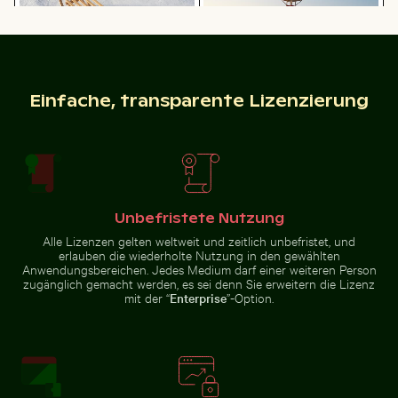
Mit Frost bedecktes Gras in Winterlandschaft
Zwei Rotohrbülbüls auf Dra
Holzschlitten auf Schnee mit
Hafenleuchtfeuer bei
Einfache, transparente Lizenzierung
ziehender Person
Sonnenuntergang im Hafen von
Kos
Reiher fängt Fisch in den klaren Gewässern von Holbox
Hand hält Spiegel mit Spieg
Mit Frost bedecktes Gras in
Zwei Rotohrbülbüls auf Draht vor
Unbefristete Nutzung
Winterlandschaft
blauem Himmel
Alle Lizenzen gelten weltweit und zeitlich unbefristet, und
erlauben die wiederholte Nutzung in den gewählten
Anwendungsbereichen. Jedes Medium darf einer weiteren Person
zugänglich gemacht werden, es sei denn Sie erweitern die Lizenz
mit der “
Enterprise
”-Option.
Nebelverhangene Wolkenkratzer mit Filmeffekt
Neugierige Katze lugt unter weißem T
Reiher fängt Fisch in den klaren
Hand hält Spiegel mit Spiegelung
Gewässern von Holbox Island
von rosa Blumen