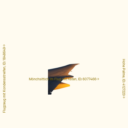
Flugzeug mit Kondensstreifen, ID: 1848649
Hohe Palme, ID: 4127223
Mönchsittich im Flug mit Ästen, ID: 6077466