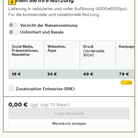
Wählen Sie Ihre Nutzung
Lieferung in reduzierter und voller Auflösung (4000x6000px).
Für die kommerzielle und redaktionelle Nutzung.
Verzicht der
Namensnennung
Unlimitiert und
Resale
Social Media,
Webseiten,
Druck
Kampagne
Präsentationen,
Apps
(Vorderseite:
Newsletter
30cm)
16 €
34 €
49 €
79 €
We
Zusatzoption Enterprise (89€)
0,00 €
(ggf. zzgl. 7% Mwst.)
In den Warenkorb
Warenkorb anzeigen