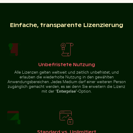
Einfache, transparente Lizenzierung
Feierlicher Schokoladenkuchen mit Wunderkerze
Stadtbusse vor Wolkenkr
Dreifarbige Katze schaut aus dem
Vintage-Fahrrad auf Küstenweg
Fenster
in Kauai
Unbefristete Nutzung
Alte Ruinen von Wat Mahathat in Ayutthaya
Dramatische Sonnenunterga
Feierlicher Schokoladenkuchen mit
Stadtbusse vor
Wunderkerze
Alle Lizenzen gelten weltweit und zeitlich unbefristet, und
Wolkenkratzern in urbaner
erlauben die wiederholte Nutzung in den gewählten
Umgebung
Anwendungsbereichen. Jedes Medium darf einer weiteren Person
zugänglich gemacht werden, es sei denn Sie erweitern die Lizenz
mit der “
Enterprise
”-Option.
Sonnenuntergang am Grzybowo Bałtycka, Ruhige Küs
Schwalbenschwanz auf rosa
Alte Ruinen von Wat Mahathat in
Dramatische
Ayutthaya
Sonnenuntergangswolken über
Vorstadtszenerie
Standard vs. Unlimitiert