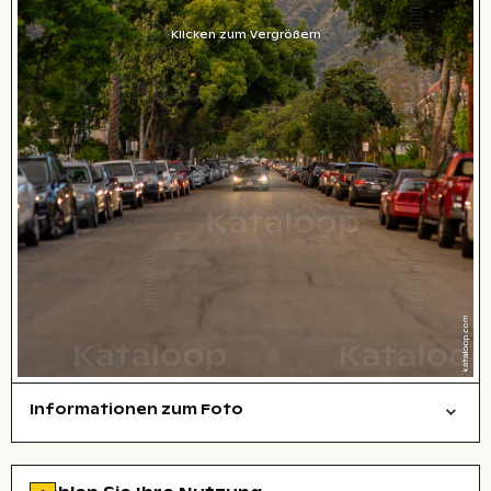
Klicken zum Vergrößern
Informationen zum Foto
Natur
Layoutdatei zum Herunterladen öffnen
Stadt,
Zu den Lizenzinformationen springen