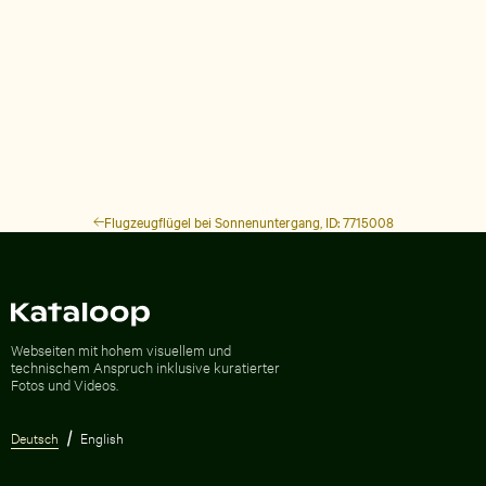
Flugzeugflügel bei Sonnenuntergang, ID: 7715008
Zur Homepage
Webseiten mit hohem visuellem und
technischem Anspruch inklusive kuratierter
Fotos und Videos.
Deutsch
English