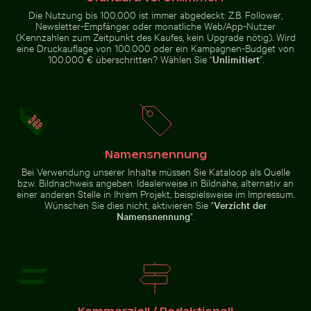
Die Nutzung bis 100.000 ist immer abgedeckt: Z.B. Follower,
Newsletter-Empfänger oder monatliche Web/App-Nutzer
Sonnenuntergang über verlassenen Strandliegen
Detailreiche Temp
Schwalbenschwanz auf rosa
(Kennzahlen zum Zeitpunkt des Kaufes, kein Upgrade nötig). Wird
Sonnenuntergang am Grzybowo
Kleeblüte
eine Druckauflage von 100.000 oder ein Kampagnen-Budget von
Bałtycka, Ruhige
Küstenlandschaft
100.000 € überschritten? Wählen Sie “
Unlimitiert
”.
Sonnenuntergang über verlassenen
Namensnennung
Detailreiche
Strandliegen
Tempellaterne mit
Verschwommene Bewegung eines gelben Zuges am Bah
Café-Tisch im Freien mit ros
Bei Verwendung unserer Inhalte müssen Sie Kataloop als Quelle
goldenem Stupa
bzw. Bildnachweis angeben. Idealerweise in Bildnähe, alternativ an
einer anderen Stelle in Ihrem Projekt, beispielsweise im Impressum.
Wünschen Sie dies nicht, aktivieren Sie "
Verzicht der
Namensnennung
".
Verschwommene Waldszene mit Bewegungseffekt
Café-Tisch im Freien mit rosa
Verschwommene Bewegung
Tulpen
eines gelben Zuges am Bahnhof
Museumsinsel, Berlin