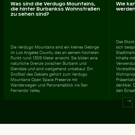
Was sind die Verdugo Mountains,
Wie ka
die hinter Burbankss Wohnstraßen
werde
zu sehen sind?
Das Stockf
Die Verdugo Mountains sind ein kleines Gebirge
sich beisp
im Los Angeles County, das an seinem höchsten
Stadtmarke
Punkt rund 1.509 Meter erreicht. Sie bilden eine
Inhalte mi
natürliche Grenze zwischen Burbank und
Verwendun
Glendale und sind weitgehend unbebaut. Ein
Vorstadtl
Großteil des Gebiets gehört zum Verdugo
Wohnproje
Mountains Open Space Preserve mit
Präsentat
Wanderwegen und Panoramablick ins San
denkbar. 
Fernando Valley.
den Einsa