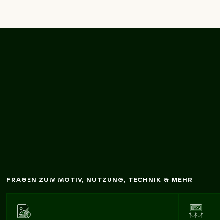
Straßenszene m
it
Bergkulisse
FRAGEN ZUM MOTIV, NUTZUNG, TECHNIK & MEHR