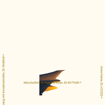
Flugzeug mit Kondensstreifen, ID: 1848649
Hohe Palme, ID: 4127223
Mönchsittich im Flug mit Ästen, ID: 6077466