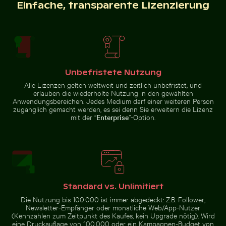
eines gelben Zuges am Bahnhof
Einfache, transparente Lizenzierung
Museumsinsel, Berlin
Sandweg zur Insel Ko Nui
Luftaufnahme des Siva
Sonnenuntergang an der Ponte 25 de Abril über dem Te
Knospe einer Seerose zwischen Seerosenb
Sonnenunterga
Subramanya Kovil Tempels
Unbefristete Nutzung
Alle Lizenzen gelten weltweit und zeitlich unbefristet, und
erlauben die wiederholte Nutzung in den gewählten
Anwendungsbereichen. Jedes Medium darf einer weiteren Person
zugänglich gemacht werden, es sei denn Sie erweitern die Lizenz
mit der “
Enterprise
”-Option.
Knospe einer Seerose zwischen
Ruhiger Waldweg umgeben von hohen Bäumen
Flugzeug über den Wolken
Sonnenuntergangsblick
Sonnenuntergang
Seerosenblättern im Teich
aus Flugzeugfenster
an der Ponte 25
mit Flügelsilhouette
de Abril über dem
Tejo, Lissabon
Standard vs. Unlimitiert
Die Nutzung bis 100.000 ist immer abgedeckt: Z.B. Follower,
Newsletter-Empfänger oder monatliche Web/App-Nutzer
Flugzeug über den Wolken
Sonnenuntergang am Grzybowo Bałtycka, Ruhige Küs
Abstrakter Wald mit Beweg
Ruhiger Waldweg umgeben von
(Kennzahlen zum Zeitpunkt des Kaufes, kein Upgrade nötig). Wird
hohen Bäumen
eine Druckauflage von 100.000 oder ein Kampagnen-Budget von