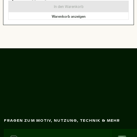
In den Warenkorb
Warenkorb anzeigen
Tropischer Strand m
it
Kokospalm
en
FRAGEN ZUM MOTIV, NUTZUNG, TECHNIK & MEHR