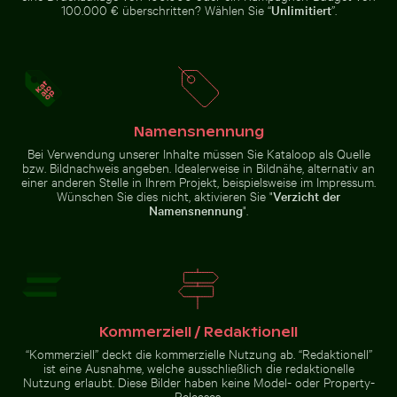
100.000 € überschritten? Wählen Sie “
Unlimitiert
”.
Hand pustet Seifenblasen am Meer
Verbranntes Streichholz mi
Abstrakter Wald mit
Sonnenuntergang am Grzybowo
Bewegungsunschärfe
Bałtycka, Ruhige
Küstenlandschaft
Namensnennung
Bei Verwendung unserer Inhalte müssen Sie Kataloop als Quelle
bzw. Bildnachweis angeben. Idealerweise in Bildnähe, alternativ an
einer anderen Stelle in Ihrem Projekt, beispielsweise im Impressum.
Wünschen Sie dies nicht, aktivieren Sie "
Verzicht der
Namensnennung
".
Wunderkerze mit Botschaft Budget verbrannt
Hand pustet Seifenblasen am
Verbranntes Streichholz mit
Meer
Budget-Text
Kommerziell / Redaktionell
Wunderkerze mit Botschaft
Budget verbrannt
“Kommerziell” deckt die kommerzielle Nutzung ab. “Redaktionell”
ist eine Ausnahme, welche ausschließlich die redaktionelle
Nutzung erlaubt. Diese Bilder haben keine Model- oder Property-
Releases.