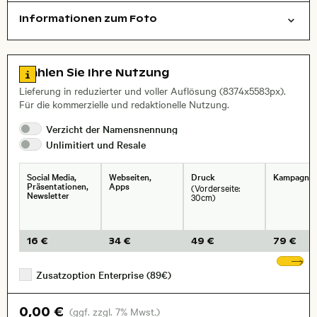
Informationen zum Foto
Natur
Layoutdatei zum Herunterladen öffnen
Name des abgebildeten Ortes,
Stadt,
Zu den Lizenzinformationen springen
Wählen Sie Ihre Nutzung
, Objektiv
Lieferung in reduzierter und voller Auflösung (8374x5583px).
Für die kommerzielle und redaktionelle Nutzung.
Verzicht der
Namensnennung
Unlimitiert und
Resale
Social Media,
Webseiten,
Druck
Kampagne
Präsentationen,
Apps
(Vorderseite:
Newsletter
30cm)
16 €
34 €
49 €
79 €
We
Zusatzoption Enterprise (89€)
0,00 €
(ggf. zzgl. 7% Mwst.)