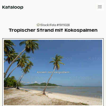
Zur Homepage
Stock
Foto #1911028
Zur Homepage
Tropischer Strand mit Kokospalmen
Klicken zum Vergrößern