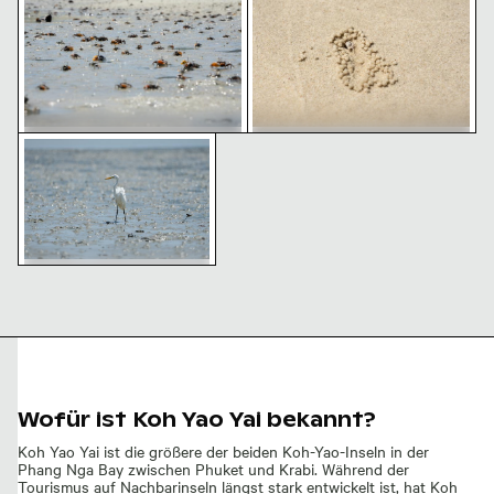
von Laem Haad
Haad Strand
Silberreiher steht im flachen Wasser
Winkerkrabben auf dem Schlick
Kleine Krabbe auf Sandstrand mit
von Laem Haad Beach
Sandkugeln
Silberreiher steht im flachen
Wasser
Wofür ist Koh Yao Yai bekannt?
Koh Yao Yai ist die größere der beiden Koh-Yao-Inseln in der
Phang Nga Bay zwischen Phuket und Krabi. Während der
Tourismus auf Nachbarinseln längst stark entwickelt ist, hat Koh