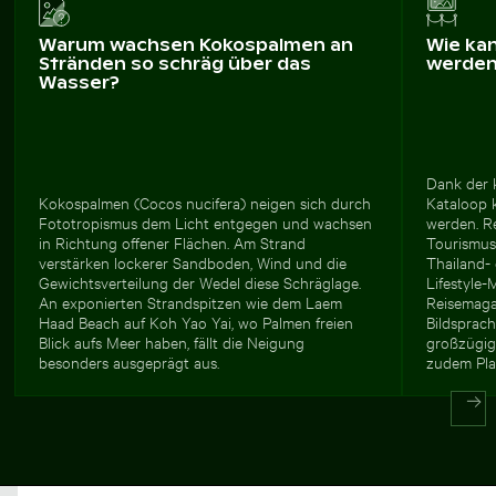
Warum wachsen Kokospalmen an
Wie ka
Stränden so schräg über das
werde
Wasser?
Dank der 
Kokospalmen (Cocos nucifera) neigen sich durch
Kataloop k
Fototropismus dem Licht entgegen und wachsen
werden. Re
in Richtung offener Flächen. Am Strand
Tourismusp
verstärken lockerer Sandboden, Wind und die
Thailand-
Gewichtsverteilung der Wedel diese Schräglage.
Lifestyle-
An exponierten Strandspitzen wie dem Laem
Reisemagaz
Haad Beach auf Koh Yao Yai, wo Palmen freien
Bildsprach
Blick aufs Meer haben, fällt die Neigung
großzügige
besonders ausgeprägt aus.
zudem Plat