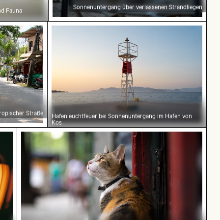
Sonnenuntergang über verlassenen Strandliegen
nd Fauna
eumsinsel, Berlin
 tropischer Straße
Hafenleuchtfeuer bei Sonnenuntergang
ropischer Straße
Hafenleuchtfeuer bei Sonnenuntergang im Hafen von
Kos
gsblick aus Flugzeugfenster mit Flügelsilhouette
Dreifarbige Katze schaut aus dem Fenster