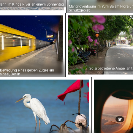
ann im Kings River an einem Sonnentag
Mangrovenbaum im Yum Balam Flora u
Schutzgebiet
arbenen Tönen
ene Bewegung eines gelben Zuges am Bahnhof Mus
Solarbetriebene Ampel an
Solarbetriebene Ampel an t
ewegung eines gelben Zuges am
nsel, Berlin
iher auf einem Boot in Holbox Island
Sonnenuntergan