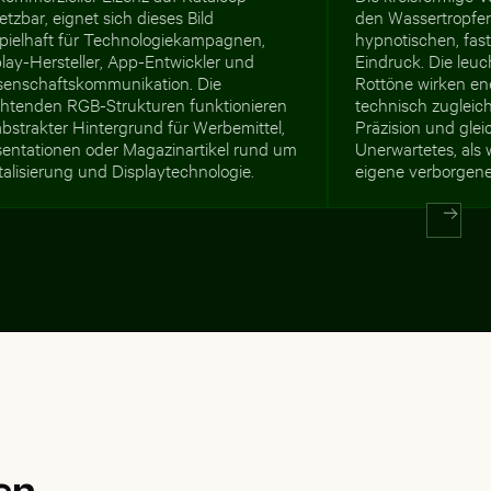
etzbar, eignet sich dieses Bild
den Wassertropfen
spielhaft für Technologiekampagnen,
hypnotischen, fas
lay-Hersteller, App-Entwickler und
Eindruck. Die leu
senschaftskommunikation. Die
Rottöne wirken en
chtenden RGB-Strukturen funktionieren
technisch zugleich
abstrakter Hintergrund für Werbemittel,
Präzision und glei
sentationen oder Magazinartikel rund um
Unerwartetes, als
talisierung und Displaytechnologie.
eigene verborgene
en