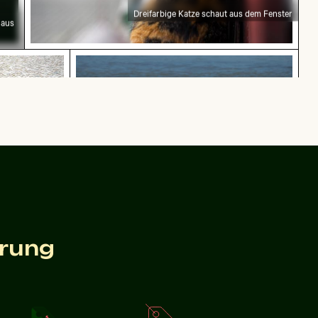
Dreifarbige Katze schaut aus dem Fenster
 aus
steinpflaster
Pelikane auf ruhigem Wasser
opfsteinpflaster
Pelikane auf ruhigem Wasser
i Dämmerung
Flugzeug über den Wolken
erung