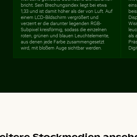
bricht. Sein Brechungsindex liegt bei etwa
eins
1,33 und ist damit höher als der von Luft. Auf
bei
einem LCD-Bildschirm vergrößert und
Disp
verzerrt er die darunter liegenden RGB-
Wis
Subpixel kreisförmig, sodass die einzelnen
leu
roten, grünen und blauen Leuchtelemente,
als 
aus denen jede Farbe zusammengesetzt
Prä
wird, mit bloßem Auge sichtbar werden.
Digi
eitere Stockmedien anseh