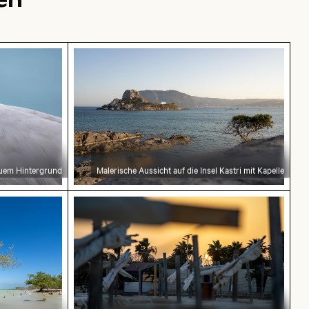
 vor blauem Hintergrund
Malerische Aussicht auf die Insel Kastri 
uem Hintergrund
Malerische Aussicht auf die Insel Kastri mit Kapelle
alam Flora und Fauna Schutzgebiet
Sonnenuntergang über verlassenen Str