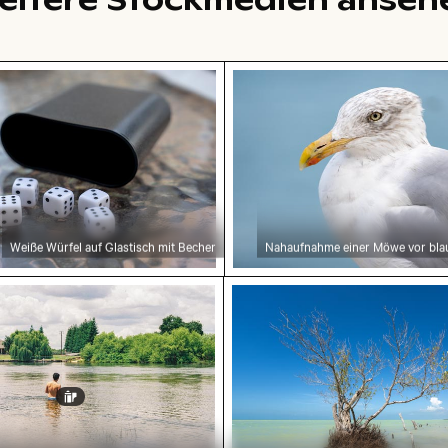
el auf Glastisch mit Becher
Nahaufnahme einer Möwe
Weiße Würfel auf Glastisch mit Becher
Nahaufnahme einer Möwe vor bla
ügen
ngs River an einem Sonnentag
Mangrovenbaum im Yum B