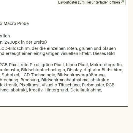
Layoutdatei zum Herunterladen öffnen
x Macro Probe
rlich.
n: 2400px in der Breite)
CD-Bildschirm, der die einzelnen roten, grünen und blauen
nd erzeugt einen einzigartigen visuellen Effekt. Dieses Bild
RGB-Pixel, rote Pixel, grüne Pixel, blaue Pixel, Makrofotografie,
elmuster, Bildschirmtechnologie, Display, digitaler Bildschirm,
ur, Subpixel, LCD-Technologie, Bildschirmvergrößerung,
htbrechung, Brechung, Bildschirmnahaufnahme, abstrakte
lektronik, Pixelkunst, visuelle Täuschung, Farbmuster, RGB-
hme, abstrakt, kreativ, Hintergrund, Detailaufnahme,