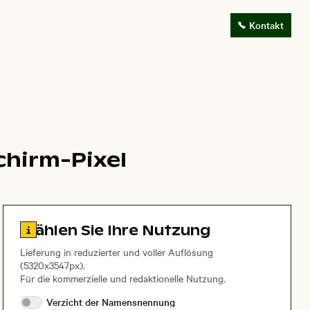
Kontakt
chirm-Pixel
Zu den Lizenzinformationen springen
Wählen Sie Ihre Nutzung
Lieferung in reduzierter und voller Auflösung
(5320x3547px).
Für die kommerzielle und redaktionelle Nutzung.
Verzicht der
Namensnennung