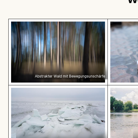
Abstrakter Wald mit Bewegungsunschärfe
Weiße Würf
Abstrakter Wald mit Bewegungsunschärfe
Gefrorene Landschaft am Thiessower Haken, R
Mann im Ki