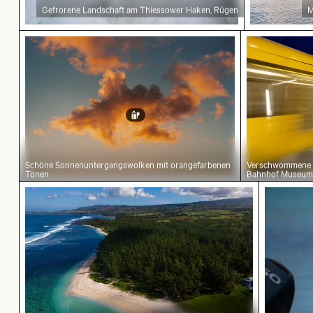
Gefrorene Landschaft am Thiessower Haken, Rügen
M
Schöne Sonnenuntergangswolken mit orangef
Verschwomm
Schöne Sonnenuntergangswolken mit orangefarbenen
Verschwommene B
Tönen
Bahnhof Museumsi
Luftaufnahme des Riambel Strands in Mauritius
Silberre