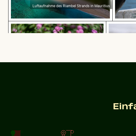
Luftaufnahme des Riambel Strands in Mauritius
Schwalbenschwanz auf rosa Kleeblüte
Mit Frost 
Schwalbenschwanz auf rosa Kleeblüte
Mit F
Erkundung am Wrack der Kakapo
Roter Nagell
Einf