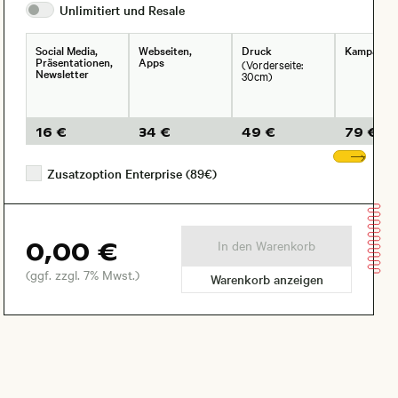
Unlimitiert und
Resale
Social Media,
Webseiten,
Druck
Kampagne
Präsentationen,
Apps
(Vorderseite:
Newsletter
30cm)
16 €
34 €
49 €
79 €
Wei
Zusatzoption Enterprise (89€)
0,00 €
In den Warenkorb
(ggf. zzgl. 7% Mwst.)
Warenkorb anzeigen