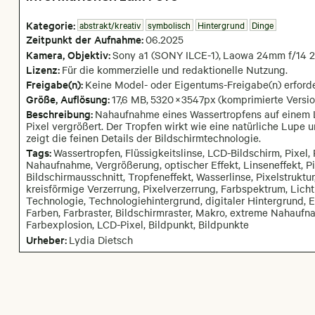
Kategorie:
abstrakt/kreativ
symbolisch
Hintergrund
Dinge
Zeitpunkt der Aufnahme:
06
.
2025
Kamera
, Objektiv
:
Sony a1 (SONY ILCE-1)
,
Laowa 24mm f/14 2
Lizenz:
Für die kommerzielle und redaktionelle Nutzung.
Freigabe(n):
Keine Model- oder Eigentums-Freigabe(n) erforde
Größe, Auflösung:
17,6 MB
,
5320
×
3547
px
(komprimierte Versio
Beschreibung:
Nahaufnahme eines Wassertropfens auf einem L
Pixel vergrößert. Der Tropfen wirkt wie eine natürliche Lupe u
zeigt die feinen Details der Bildschirmtechnologie.
Tags:
Wassertropfen, Flüssigkeitslinse, LCD-Bildschirm, Pixel, 
Nahaufnahme, Vergrößerung, optischer Effekt, Linseneffekt, Pix
Bildschirmausschnitt, Tropfeneffekt, Wasserlinse, Pixelstrukt
kreisförmige Verzerrung, Pixelverzerrung, Farbspektrum, Lic
Technologie, Technologiehintergrund, digitaler Hintergrund, E
Farben, Farbraster, Bildschirmraster, Makro, extreme Nahaufna
Farbexplosion, LCD-Pixel, Bildpunkt, Bildpunkte
Urheber:
Lydia Dietsch