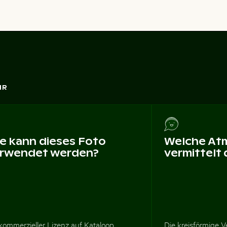
HR
e kann dieses Foto
Welche At
rwendet werden?
vermittelt
kommerzieller Lizenz auf Kataloop
Die kreisförmige V