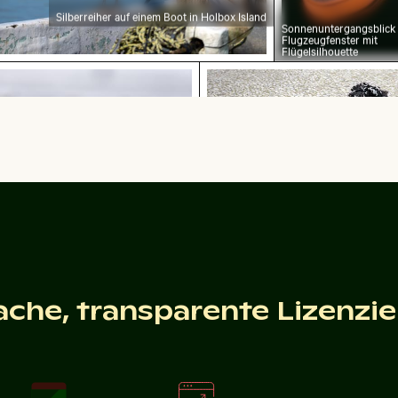
Silberreiher auf einem Boot in Holbox Island
Sonnenuntergangsblick
Flugzeugfenster mit
Flügelsilhouette
bedecktes Gras in Winterlandschaft
Modischer Mann auf Kopf
rost bedecktes Gras in Winterlandschaft
Modischer Mann auf K
ack auf Sandstrand
Schilf am ruhigen Seeufer be
ache, transparente Lizenzi