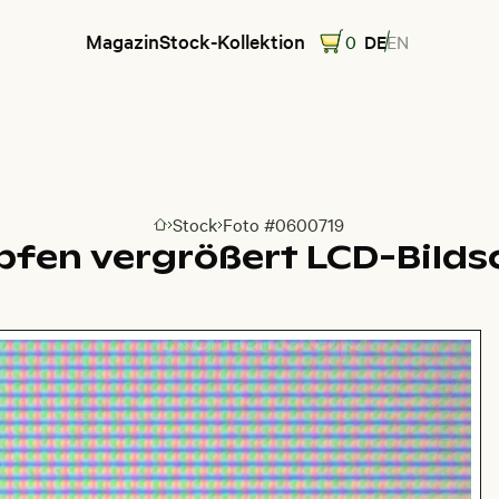
Magazin
Stock-Kollektion
0
DE
EN
Stock
Foto #0600719
Zur Homepage
fen vergrößert LCD-Bilds