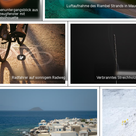
Luftaufnahme des Riambel Strands in Maur
enuntergangsblick aus
zeugfenster mit
elsilhouette
 auf sonnigem Radweg
Verbranntes Streichholz
Radfahrer auf sonnigem Radweg
Verbranntes Streichholz
nblick auf Mandraki mit Strongyli-Insel
Gelbe Blumen