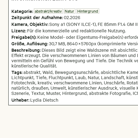
Kategorie:
abstrakt/kreativ
Natur
Hintergrund
Zeitpunkt der Aufnahme:
02
.
2026
Kamera
, Objektiv
:
Sony a1 (SONY ILCE-1)
,
FE 85mm F1.4 GM II
Lizenz:
Für die kommerzielle und redaktionelle Nutzung.
Freigabe(n):
Keine Model- oder Eigentums-Freigabe(n) erforde
Größe, Auflösung:
30,7 MB
,
8640
×
5760
px
(komprimierte Versi
Beschreibung:
Dieses Bild zeigt eine Waldszene mit absicht
Effekt erzeugt. Die verschwommenen Linien von Bäumen und L
vermitteln ein Gefühl von Bewegung und Tiefe. Die Technik ve
künstlerische Qualität.
Tags:
abstrakt, Wald, Bewegungsunschärfe, absichtliche Ka
Lichtpunkt, Tiefe, Fluchtpunkt, Laub, Natur, Landschaft, künstl
Fototechnik, kreativ, verschwommene Linien, Unschärfe, Rota
natürlich, draußen, Umwelt, künstlerischer Ausdruck, visuelle 
Szenerie, Textur, Muster, Hintergrund, abstrakte Fotografie, I
Urheber:
Lydia Dietsch