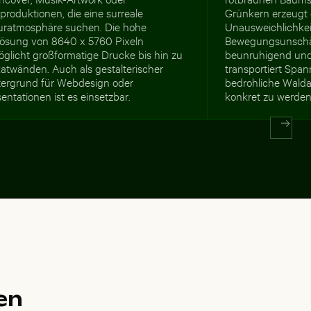
produktionen, die eine surreale
Grünkern erzeugt 
uratmosphäre suchen. Die hohe
Unausweichlichkeit
lösung von 8640 x 5760 Pixeln
Bewegungsunschärf
glicht großformatige Drucke bis hin zu
beunruhigend und 
atwänden. Auch als gestalterischer
transportiert Span
tergrund für Webdesign oder
bedrohliche Wald
entationen ist es einsetzbar.
konkret zu werden
en