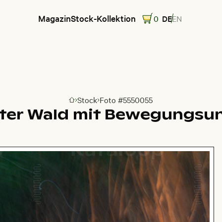
Magazin
Stock-Kollektion
0
DE
EN
Stock
Foto #5550055
Zur Homepage
ter Wald mit Bewegungsu