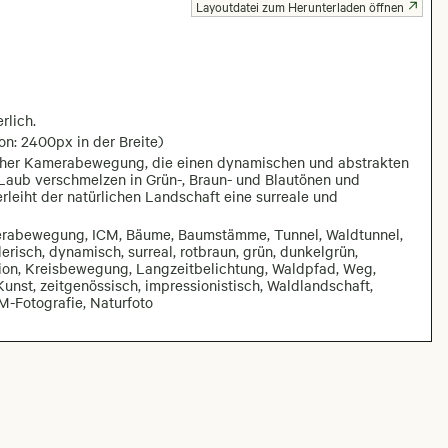
Layoutdatei zum Herunterladen öffnen
rlich.
on: 2400px in der Breite)
licher Kamerabewegung, die einen dynamischen und abstrakten
aub verschmelzen in Grün-, Braun- und Blautönen und
rleiht der natürlichen Landschaft eine surreale und
merabewegung, ICM, Bäume, Baumstämme, Tunnel, Waldtunnel,
erisch, dynamisch, surreal, rotbraun, grün, dunkelgrün,
tion, Kreisbewegung, Langzeitbelichtung, Waldpfad, Weg,
Kunst, zeitgenössisch, impressionistisch, Waldlandschaft,
CM-Fotografie, Naturfoto