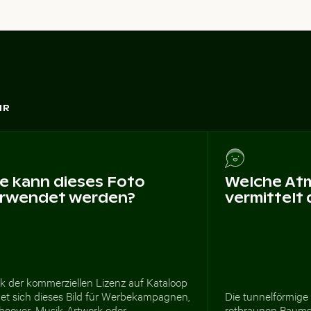
HR
e kann dieses Foto
Welche At
rwendet werden?
vermittelt
k der kommerziellen Lizenz auf Kataloop
net sich dieses Bild für Werbekampagnen,
Die tunnelförmig
hcover, Musik-Artwork oder
rotbraunen Baums