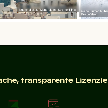
Küstenblick auf Mandraki mit Strongyli-Insel
Gelbe Blumen blühe
Kreidefelsen
Tulpenstrauß in Glasvase
Schöne Sonnenuntergan
Eleganter Tulpenstrauß in Glasvase
Schöne Sonnenuntergangswolken mit 
Tönen
che Schweiz, Bad Schandau
to vom Ontariosee
Verschwommener Wald mit abstrakten Baumstru
Bergziege auf F
ache, transparente Lizenzi