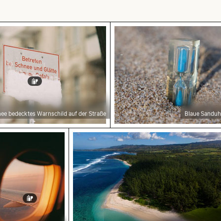
en
ecktes Warnschild auf der Straße
Blaue Sanduhr am Sandst
ee bedecktes Warnschild auf der Straße
Blaue Sanduh
nenuntergangsblick aus Flugzeugfenster mit Flüge
Luftaufnahme des Riambel Strands 