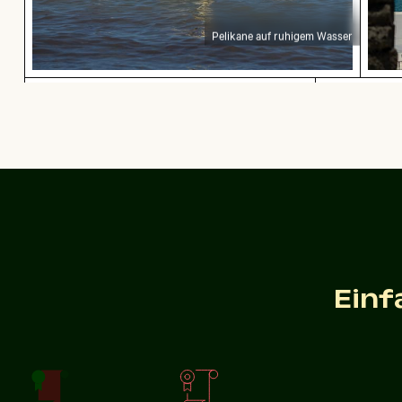
Pelikane auf ruhigem Wasser
Weiße Würfel auf Glastisch mit Becher
Eleganter 
Weiße Würfel auf Glastisch mit Becher
Idyllischer Wanderweg im Nationalpark Sächsis
CN Tower und Skyline von Toron
Einf