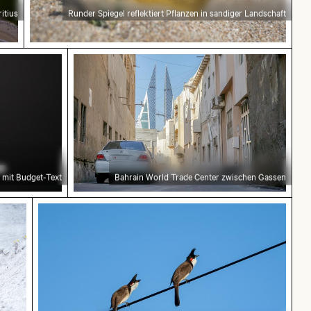
itius
Runder Spiegel reflektiert Pflanzen in sandiger Landschaft
 mit Budget-Text
Bahrain World Trade Center zwischen 
 mit Budget-Text
Bahrain World Trade Center zwischen Gassen
 blühen auf Kreidefelsen
Zwei Rotohrbülbüls auf Draht vor blauem Him