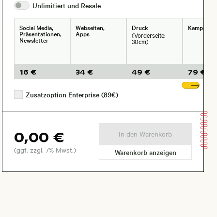
Unlimitiert und
Resale
Social Media,
Webseiten,
Druck
Kampagne
Präsentationen,
Apps
(Vorderseite:
Newsletter
30cm)
16 €
34 €
49 €
79 €
Wei
Zusatzoption Enterprise (89€)
0,00 €
In den Warenkorb
(ggf. zzgl. 7% Mwst.)
Warenkorb anzeigen