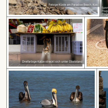
Felsige Küste am Paradise Beach, Kos
Sonn
Flug
Flüg
Dreifarbige Katze streckt sich unter Obststand
Radfahrer
Dreifarbige Katze streckt sich unter Obststand
Pelikane auf ruhigem Wasser
Küste