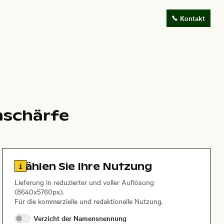
Kontakt
nschärfe
Zu den Lizenzinformationen springen
Wählen Sie Ihre Nutzung
Lieferung in reduzierter und voller Auflösung
(8640x5760px).
Für die kommerzielle und redaktionelle Nutzung.
Verzicht der
Namensnennung