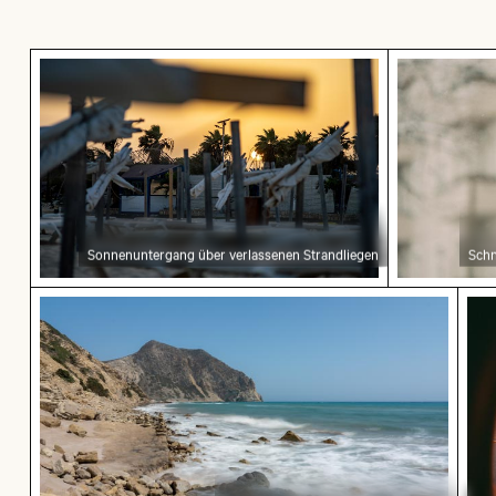
Sonnenuntergang über verlassenen Strandlieg
Schnee bed
Sonnenuntergang über verlassenen Strandliegen
Schn
Felsige Küste am Paradise Beach, Kos
Son