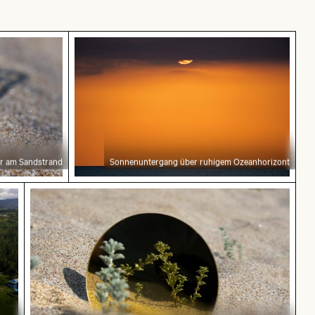
rand
Sonnenuntergang über ruhigem Ozeanh
r am Sandstrand
Sonnenuntergang über ruhigem Ozeanhorizont
lsilhouette
in Mauritius
Runder Spiegel reflektiert Pflanzen in sandige