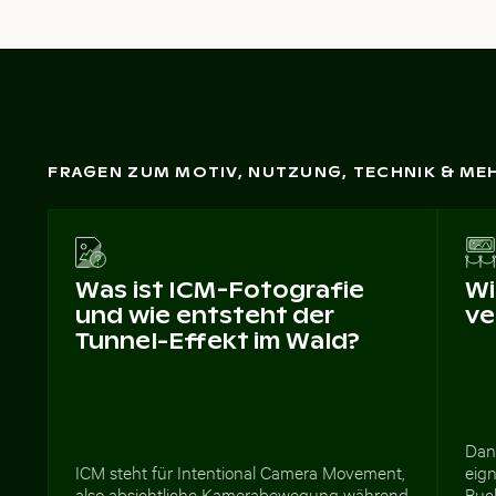
FRAGEN ZUM MOTIV, NUTZUNG, TECHNIK & ME
Was ist ICM-Fotografie
Wi
und wie entsteht der
ve
Tunnel-Effekt im Wald?
Dan
ICM steht für Intentional Camera Movement,
eig
also absichtliche Kamerabewegung während
Buc