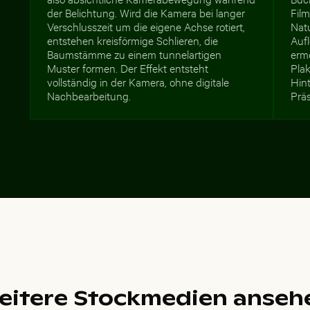
der Belichtung. Wird die Kamera bei langer
Film
Verschlusszeit um die eigene Achse rotiert,
Nat
entstehen kreisförmige Schlieren, die
Auf
Baumstämme zu einem tunnelartigen
ermö
Muster formen. Der Effekt entsteht
Plak
vollständig in der Kamera, ohne digitale
Hin
Nachbearbeitung.
Präs
eitere Stockmedien anseh