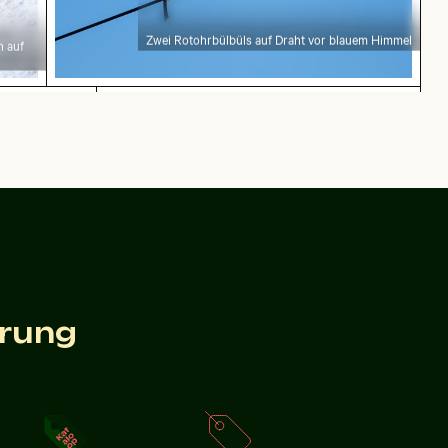
Zwei Rotohrbülbüls auf Draht vor blauem Himmel
n auf
gswolken mit orangefarbenen Tönen
Roter Nagellack auf Sandstrand
Roter Nagellack auf Sandstrand
orangefarbenen
kturen
elsklippe
erung