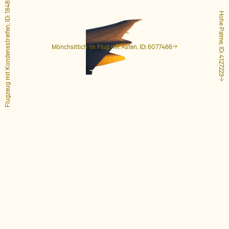
Flugzeug mit Kondensstreifen, ID: 1848649
Hohe Palme, ID: 4127223
Mönchsittich im Flug mit Ästen, ID: 6077466