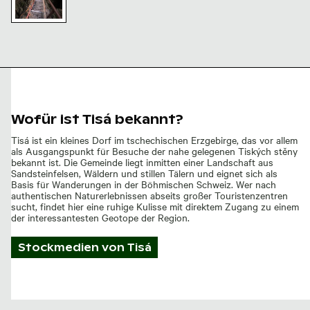
reppenaufgang
n den Tisaer
änden,
öhmische
chweiz
Wofür ist Tisá bekannt?
Tisá ist ein kleines Dorf im tschechischen Erzgebirge, das vor allem
als Ausgangspunkt für Besuche der nahe gelegenen Tiských stěny
bekannt ist. Die Gemeinde liegt inmitten einer Landschaft aus
Sandsteinfelsen, Wäldern und stillen Tälern und eignet sich als
Basis für Wanderungen in der Böhmischen Schweiz. Wer nach
authentischen Naturerlebnissen abseits großer Touristenzentren
sucht, findet hier eine ruhige Kulisse mit direktem Zugang zu einem
der interessantesten Geotope der Region.
Stockmedien von
Tisá