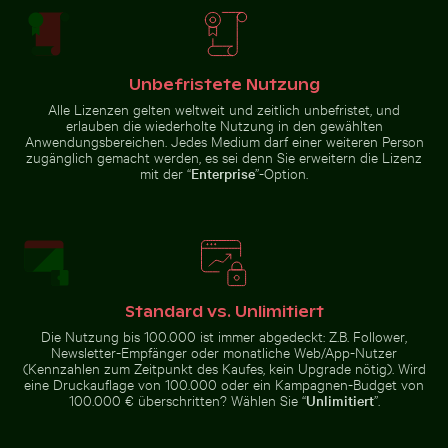
Helle orangefarbene Seestern am Sandstrand
Unbefristete Nutzung
Leuchtend Rosa
Ruhiger Tropenstrand mit klarem blauem Wasser
Dreifarbige Katze streckt s
Oleanderblüten in
Alle Lizenzen gelten weltweit und zeitlich unbefristet, und
Natürlicher
erlauben die wiederholte Nutzung in den gewählten
Umgebung
Anwendungsbereichen. Jedes Medium darf einer weiteren Person
zugänglich gemacht werden, es sei denn Sie erweitern die Lizenz
mit der “
Enterprise
”-Option.
Steinskulpturen von Schlangen in Chichén Itzá
Kirschblüten Beginnen im Fr
Ruhiger Tropenstrand mit klarem
Dreifarbige Katze streckt sich
blauem Wasser
unter Obststand
Standard vs. Unlimitiert
Die Nutzung bis 100.000 ist immer abgedeckt: Z.B. Follower,
Newsletter-Empfänger oder monatliche Web/App-Nutzer
(Kennzahlen zum Zeitpunkt des Kaufes, kein Upgrade nötig). Wird
Einsamer Spaziergang am Thai Mueang Strand
Traditionelles Wandgemäl
Steinskulpturen von Schlangen
Kirschblüten Beginnen im
eine Druckauflage von 100.000 oder ein Kampagnen-Budget von
in Chichén Itzá
Frühling zu Blühen
100.000 € überschritten? Wählen Sie “
Unlimitiert
”.