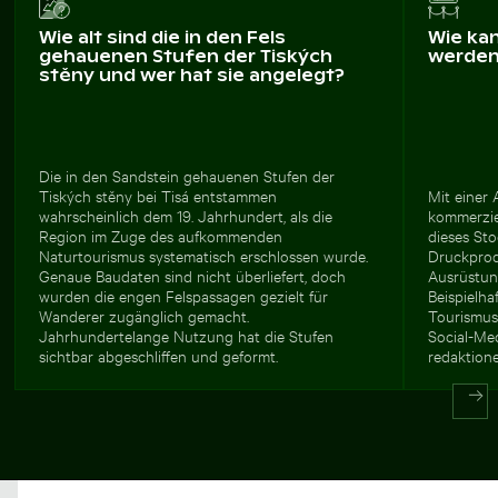
Wie alt sind die in den Fels
Wie ka
gehauenen Stufen der Tiských
werde
stěny und wer hat sie angelegt?
Die in den Sandstein gehauenen Stufen der
Tiských stěny bei Tisá entstammen
Mit einer
wahrscheinlich dem 19. Jahrhundert, als die
kommerziel
Region im Zuge des aufkommenden
dieses Sto
Naturtourismus systematisch erschlossen wurde.
Druckprod
Genaue Baudaten sind nicht überliefert, doch
Ausrüstun
wurden die engen Felspassagen gezielt für
Beispielha
Wanderer zugänglich gemacht.
Tourismus
Jahrhundertelange Nutzung hat die Stufen
Social-Me
sichtbar abgeschliffen und geformt.
redaktione