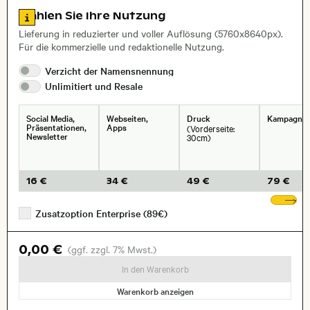
Zu den Lizenzinformationen springen
Wählen Sie Ihre Nutzung
, Objektiv
Lieferung in reduzierter und voller Auflösung (5760x8640px).
Für die kommerzielle und redaktionelle Nutzung.
Verzicht der
Namensnennung
Unlimitiert und
Resale
Social Media,
Webseiten,
Druck
Kampagne
Präsentationen,
Apps
(Vorderseite:
Newsletter
30cm)
16 €
34 €
49 €
79 €
We
Zusatzoption Enterprise (89€)
0,00 €
(ggf. zzgl. 7% Mwst.)
In den Warenkorb
Warenkorb anzeigen