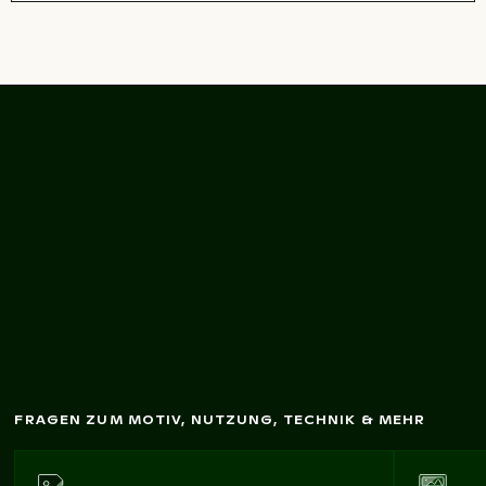
Alte Steintreppe an
den Tisaer W
änden,
Böhm
ische Schw
eiz
FRAGEN ZUM MOTIV, NUTZUNG, TECHNIK & MEHR