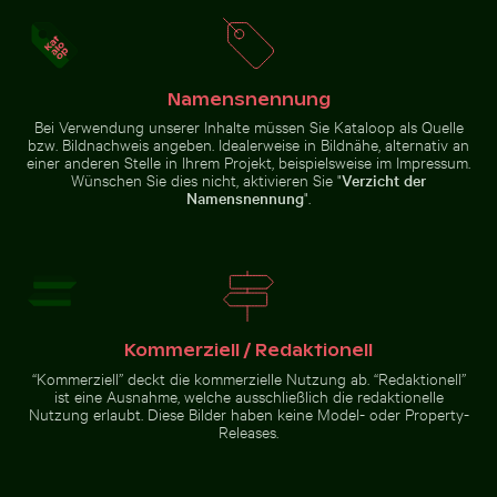
Elegante Weinflasche mit leerem Etikett und schwarz
Dreifarbige Katze schaut aus
Einsamer Spaziergang am Thai
Traditionelles Wandgemälde
Mueang Strand
im Wat Phra Kaeo, Bangkok
Namensnennung
Bei Verwendung unserer Inhalte müssen Sie Kataloop als Quelle
bzw. Bildnachweis angeben. Idealerweise in Bildnähe, alternativ an
einer anderen Stelle in Ihrem Projekt, beispielsweise im Impressum.
Wünschen Sie dies nicht, aktivieren Sie "
Verzicht der
Namensnennung
".
Dreifarbige Katze schaut aus dem
Mönchsittich auf Ast sitzend beim Knabbern an Zweig
Elegante Weinflasche mit
Fenster
leerem Etikett und schwarzem
Deckel
Kommerziell / Redaktionell
“Kommerziell” deckt die kommerzielle Nutzung ab. “Redaktionell”
Mönchsittich
ist eine Ausnahme, welche ausschließlich die redaktionelle
auf Ast
Nutzung erlaubt. Diese Bilder haben keine Model- oder Property-
sitzend beim
Releases.
Knabbern an
Zweig
Zur Stock-Kollektion