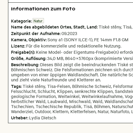
Informationen zum Foto
Kategorie:
Natur
Name des abgebildeten Ortes,
Stadt,
Land:
Tiské stěny
,
Tisá
,
Zeitpunkt der Aufnahme:
09
.
2023
Kamera
, Objektiv
:
Sony a1 (SONY ILCE-1)
,
FE 14mm F1.8 GM
Lizenz:
Für die kommerzielle und redaktionelle Nutzung.
Freigabe(n):
Keine Model- oder Eigentums-Freigabe(n) erforde
Größe, Auflösung:
34,0 MB
,
8640
×
5760
px
(komprimierte Versi
Beschreibung:
Dieses Bild zeigt die beeindruckenden Tiské st
Böhmischen Schweiz. Die Felsformationen zeichnen sich durch
umgeben von einer üppigen Waldlandschaft. Die natürliche S
und zieht viele Naturfreunde und Kletterer an.
Tags:
Tiské stěny, Tisa-Felsen, Böhmische Schweiz, Felsformat
Felsschlucht, Schlucht, Klippen, senkrechte Klippen, Sandstei
geologische Formation, Weitwinkel, Weitwinkelaufnahme, Voge
herbstlicher Wald, Laubwald, Mischwald, Wald, Waldlandscha
Tschechien, Tschechische Republik, Tisá, Böhmen, Naturschut
Wanderziel, Outdoor, Klettern, Kletterfelsen, Natur, Naturfoto,
Urheber:
Lydia Dietsch