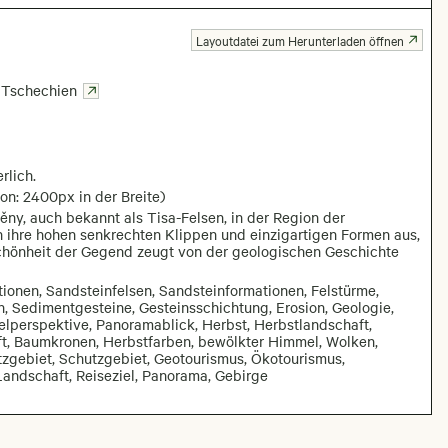
Layoutdatei zum Herunterladen öffnen
Tschechien
rlich.
on: 2400px in der Breite)
ěny, auch bekannt als Tisa-Felsen, in der Region der
 ihre hohen senkrechten Klippen und einzigartigen Formen aus,
chönheit der Gegend zeugt von der geologischen Geschichte
ionen, Sandsteinfelsen, Sandsteinformationen, Felstürme,
n, Sedimentgesteine, Gesteinsschichtung, Erosion, Geologie,
lperspektive, Panoramablick, Herbst, Herbstlandschaft,
ft, Baumkronen, Herbstfarben, bewölkter Himmel, Wolken,
zgebiet, Schutzgebiet, Geotourismus, Ökotourismus,
 Landschaft, Reiseziel, Panorama, Gebirge