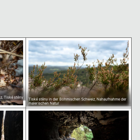
hweiz, Tschechien
mischen Schweiz, Tiské stěny
Tiské stěny in der Böhmischen Schweiz, 
z, Tiské stěny
Tiské stěny in der Böhmischen Schweiz, Nahaufnahme der
malerischen Natur
 erkundet schmalen Schluchtweg in der Natur
Blick aus der Höhle der Tiské stěny in d