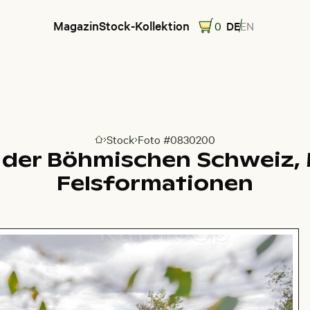
Magazin
Stock-Kollektion
0
DE
EN
Stock
Foto #0830200
Zur Homepage
n der Böhmischen Schweiz,
Felsformationen