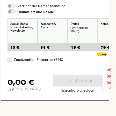
Verzicht der
Namensnennung
Unlimitiert und
Resale
Social Media,
Webseiten,
Druck
Kampagne
Präsentationen,
Apps
(Vorderseite:
Newsletter
30cm)
16 €
34 €
49 €
79 €
Wei
Zusatzoption Enterprise (89€)
0,00 €
In den Warenkorb
(ggf. zzgl. 7% Mwst.)
Warenkorb anzeigen