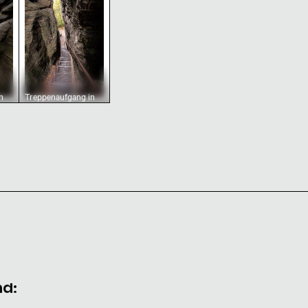
n
Treppenaufgang in
n,
den Tisaer Wänden,
iz
Böhmische Schweiz
nd: