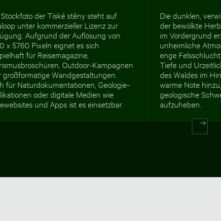
Stockfoto der Tiské stěny steht auf
Die dunklen, verw
loop unter kommerzieller Lizenz zur
der bewölkte Her
fügung. Aufgrund der Auflösung von
im Vordergrund erz
0 x 5760 Pixeln eignet es sich
unheimliche Atmosp
pielhaft für Reisemagazine,
enge Felsschlucht 
rismusbroschüren, Outdoor-Kampagnen
Tiefe und Urzeitli
r großformatige Wandgestaltungen.
des Waldes im Hin
h für Naturdokumentationen, Geologie-
warme Note hinzu,
ikationen oder digitale Medien wie
geologische Schwe
ewebsites und Apps ist es einsetzbar.
aufzuheben.