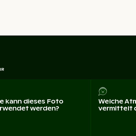
HR
e kann dieses Foto
Welche At
rwendet werden?
vermittelt