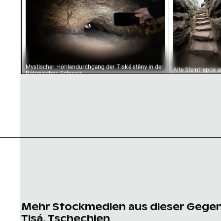
Mystischer Höhlendurchgang der Tiské stěny in der
Alte Steintreppe a
Böhmischen Schweiz
den Tisaer Wände
Böhmische Schwe
Mehr Stockmedien aus dieser Gege
Tisá, Tschechien