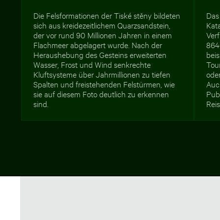
Die Felsformationen der Tiské stěny bildeten
Das 
sich aus kreidezeitlichem Quarzsandstein,
Kata
der vor rund 90 Millionen Jahren in einem
Ver
Flachmeer abgelagert wurde. Nach der
864
Heraushebung des Gesteins erweiterten
beis
Wasser, Frost und Wind senkrechte
Tou
Kluftsysteme über Jahrmillionen zu tiefen
ode
Spalten und freistehenden Felstürmen, wie
Auc
sie auf diesem Foto deutlich zu erkennen
Publ
sind.
Reis