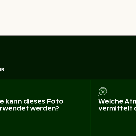
HR
e kann dieses Foto
Welche At
rwendet werden?
vermittelt