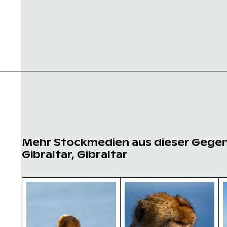
Mehr Stockmedien aus dieser Gege
Gibraltar, Gibraltar
Barbary-Makaken Kuscheln am Affenfelsen in G
Nahaufnahme eines Berb
B