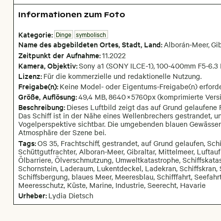
Informationen zum Foto
Kategorie:
Dinge
symbolisch
Name des abgebildeten Ortes,
Stadt,
Land:
Alborán-Meer
,
Gib
Zeitpunkt der Aufnahme:
11
.
2022
Kamera
, Objektiv
:
Sony a1 (SONY ILCE-1)
,
100-400mm F5-6.3 
Lizenz:
Für die kommerzielle und redaktionelle Nutzung.
Freigabe(n):
Keine Model- oder Eigentums-Freigabe(n) erforde
Größe, Auflösung:
49,4 MB
,
8640
×
5760
px
(komprimierte Versi
Beschreibung:
Dieses Luftbild zeigt das auf Grund gelaufene 
Das Schiff ist in der Nähe eines Wellenbrechers gestrandet, u
Vogelperspektive sichtbar. Die umgebenden blauen Gewässer
Atmosphäre der Szene bei.
Tags:
OS 35, Frachtschiff, gestrandet, auf Grund gelaufen, Schi
Schüttgutfrachter, Alboran-Meer, Gibraltar, Mittelmeer, Luft
Ölbarriere, Ölverschmutzung, Umweltkatastrophe, Schiffskatastr
Schornstein, Laderaum, Lukentdeckel, Ladekran, Schiffskran,
Schiffsbergung, blaues Meer, Meeresblau, Schifffahrt, Seefahrt, 
Meeresschutz, Küste, Marine, Industrie, Seerecht, Havarie
Urheber:
Lydia Dietsch