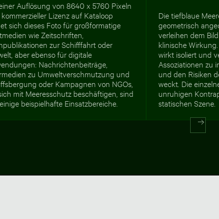
 einer Auflösung von 8640 x 5760 Pixeln
 kommerzieller Lizenz auf Kataloop
Die tiefblaue Meer
et sich dieses Foto für großformatige
geometrisch ange
tmedien wie Zeitschriften,
verleihen dem Bild
publikationen zur Schifffahrt oder
klinische Wirkung.
lt, aber ebenso für digitale
wirkt isoliert und 
endungen: Nachrichtenbeiträge,
Assoziationen zu i
rmedien zu Umweltverschmutzung und
und den Risiken de
iffsbergung oder Kampagnen von NGOs,
weckt. Die einzeln
sich mit Meeresschutz beschäftigen, sind
unruhigen Kontra
einige beispielhafte Einsatzbereiche.
statischen Szene.