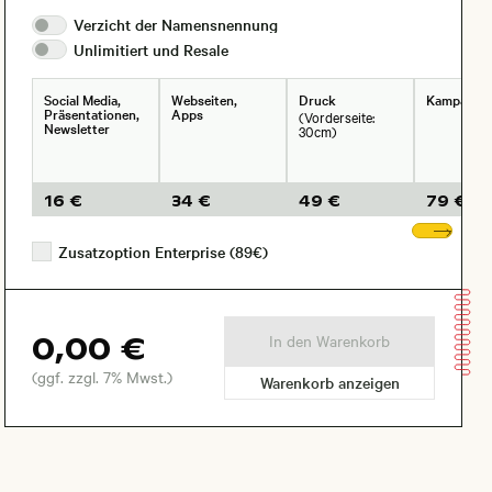
Verzicht der
Namensnennung
Unlimitiert und
Resale
Social Media,
Webseiten,
Druck
Kampagne
Präsentationen,
Apps
(Vorderseite:
Newsletter
30cm)
16 €
34 €
49 €
79 €
Wei
Zusatzoption Enterprise (89€)
0,00 €
In den Warenkorb
(ggf. zzgl. 7% Mwst.)
Warenkorb anzeigen