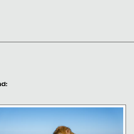
nd:
ibraltar
eraffen am Affenfelsen Gibraltar
erberaffen bei der Fellpflege am Affenfelsen Gibral