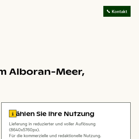
Kontakt
im Alboran-Meer,
Zu den Lizenzinformationen springen
Wählen Sie Ihre Nutzung
Lieferung in reduzierter und voller Auflösung
(8640x5760px).
Für die kommerzielle und redaktionelle Nutzung.