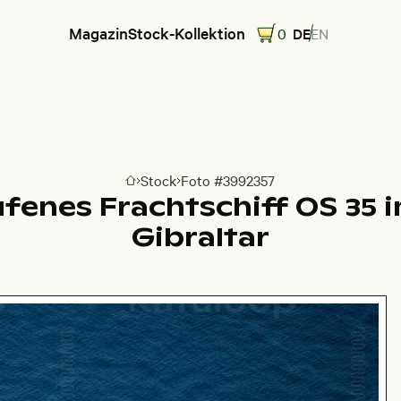
Magazin
Stock-Kollektion
0
DE
EN
Stock
Foto #3992357
Zur Homepage
fenes Frachtschiff OS 35 
Gibraltar