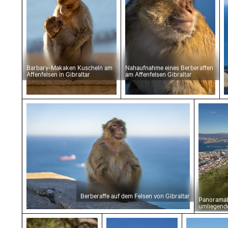
Barbary-Makaken Kuscheln am
Nahaufnahme eines Berberaffen
Affenfelsen in Gibraltar
am Affenfelsen Gibraltar
Berberaffe auf dem Felsen von Gibraltar
Panoram
Berberaffe auf dem Felsen von Gibraltar
Panoramabl
umliegend
Berberaffe in seinem natürlichen Lebensraum,
Berberaffe sitzt auf dem Fe
Berberaff