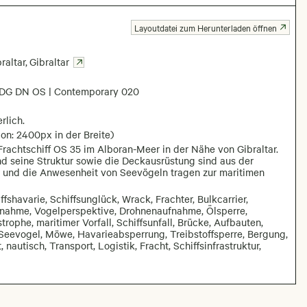
Layoutdatei zum Herunterladen öffnen
raltar
,
Gibraltar
DG DN OS | Contemporary 020
rlich.
on: 2400px in der Breite)
Frachtschiff OS 35 im Alboran-Meer in der Nähe von Gibraltar.
nd seine Struktur sowie die Deckausrüstung sind aus der
 und die Anwesenheit von Seevögeln tragen zur maritimen
ffshavarie, Schiffsunglück, Wrack, Frachter, Bulkcarrier,
aufnahme, Vogelperspektive, Drohnenaufnahme, Ölsperre,
ophe, maritimer Vorfall, Schiffsunfall, Brücke, Aufbauten,
 Seevogel, Möwe, Havarieabsperrung, Treibstoffsperre, Bergung,
nautisch, Transport, Logistik, Fracht, Schiffsinfrastruktur,