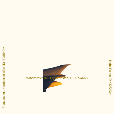
Flugzeug mit Kondensstreifen, ID: 1848649
Hohe Palme, ID: 4127223
Mönchsittich im Flug mit Ästen, ID: 6077466