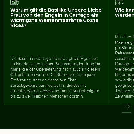
Warum gilt die Basilika Unsere Liebe
Wie ka
Frau von den Engeln in Cartago als
werde
wichtigste Wallfahrtsstätte Costa
Ricas?
Mit einer
Pixeln eig
großforma
Reisemagaz
Die Basilika in Cartago beherbergt die Figur der
Ausstellu
La Negrita, einer kleinen Steinstatue der Jungfrau
Kataloop 
Maria, die der Überlieferung nach 1635 an diesem
Werbekamp
Ort gefunden wurde. Die Statue soll nach jeder
Bildungsm
Entfernung stets an denselben Platz
sowie digi
zurückgekehrt sein, woraufhin die Basilika
geeignet a
errichtet wurde. Jedes Jahr am 2. August pilgern
Themen Re
bis zu zwei Millionen Menschen dorthin.
Zentralame