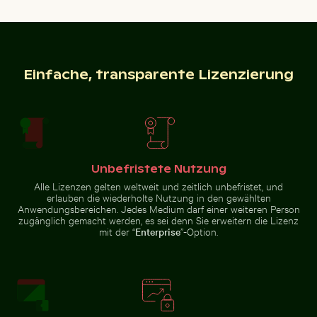
Seitenspiegel eines Autos mit Schnee bedeckt
Moderner Esszimmerstuhl m
Berliner Fernsehturm bei
Schöne
Einfache, transparente Lizenzierung
Sonnenuntergang an der Karl-
Sonnenuntergangswolken mit
Marx-Allee
orangefarbenen Tönen
Dramatischer Blitzschlag über ländlicher Landschaft
Wunderkerze mit Botschaft
Seitenspiegel eines Autos mit
Moderner Esszimmerstuhl mit
Unbefristete Nutzung
Schnee bedeckt
Holzrückenlehne
Alle Lizenzen gelten weltweit und zeitlich unbefristet, und
erlauben die wiederholte Nutzung in den gewählten
Anwendungsbereichen. Jedes Medium darf einer weiteren Person
zugänglich gemacht werden, es sei denn Sie erweitern die Lizenz
mit der “
Enterprise
”-Option.
Ruhige Gewässer des Lake Ontario, Toronto
Lila Phacelia Blüten im nat
Dramatischer Blitzschlag über
Wunderkerze mit Botschaft
ländlicher Landschaft
Budget verbrannt