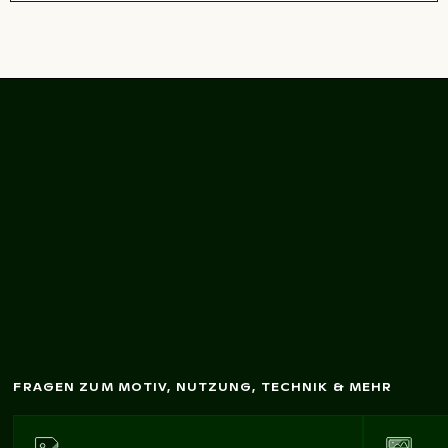
Basilika Unsere Liebe
Frau von den Engeln,
Cartago Architekturdetail
FRAGEN ZUM MOTIV, NUTZUNG, TECHNIK & MEHR