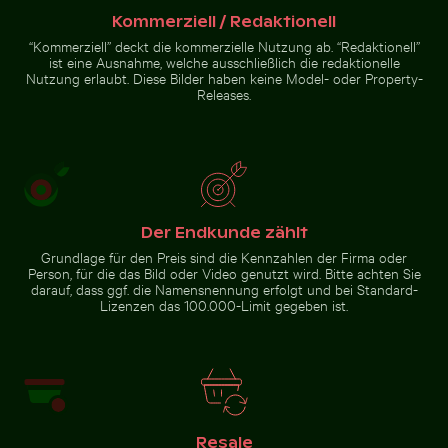
Kommerziell / Redaktionell
Schwalbenschwanz auf rosa
Zeitraffer eines
“Kommerziell” deckt die kommerzielle Nutzung ab. “Redaktionell”
Kleeblüte
verwelkenden
ist eine Ausnahme, welche ausschließlich die redaktionelle
Blumenarrangements
Nutzung erlaubt. Diese Bilder haben keine Model- oder Property-
Releases.
Zur Stock-Kollektion
Der Endkunde zählt
Grundlage für den Preis sind die Kennzahlen der Firma oder
Person, für die das Bild oder Video genutzt wird. Bitte achten Sie
darauf, dass ggf. die Namensnennung erfolgt und bei Standard-
Lizenzen das 100.000-Limit gegeben ist.
Resale