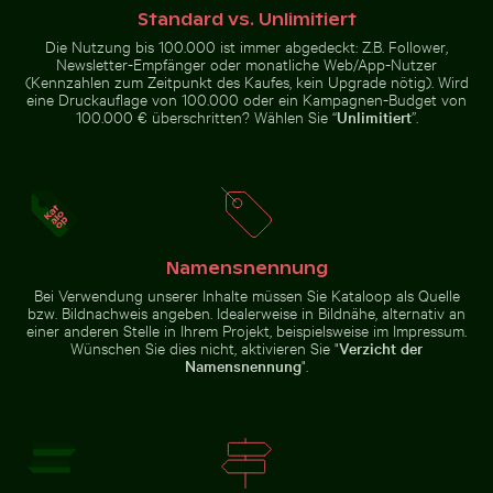
Standard vs. Unlimitiert
Die Nutzung bis 100.000 ist immer abgedeckt: Z.B. Follower,
Newsletter-Empfänger oder monatliche Web/App-Nutzer
Frische Tomaten tauchen ins Wasser
Roter Nagellack auf Sandst
Ruhige Gewässer des Lake
Lila Phacelia Blüten im
(Kennzahlen zum Zeitpunkt des Kaufes, kein Upgrade nötig). Wird
Ontario, Toronto
natürlichen Wiesenambiente
eine Druckauflage von 100.000 oder ein Kampagnen-Budget von
100.000 € überschritten? Wählen Sie “
Unlimitiert
”.
Roter Nagellack auf Sandstrand
Seebrücke Sellin im Winter
Bunter Blumenstrauß in G
Frische Tomaten tauchen ins
Wasser
Namensnennung
Bei Verwendung unserer Inhalte müssen Sie Kataloop als Quelle
bzw. Bildnachweis angeben. Idealerweise in Bildnähe, alternativ an
einer anderen Stelle in Ihrem Projekt, beispielsweise im Impressum.
Wünschen Sie dies nicht, aktivieren Sie "
Verzicht der
Namensnennung
".
Seebrücke Sellin im Winter
Bunter Blumenstrauß in
Schwalbenschwanz auf rosa Kleeblüte
Zeitraffer eines verwelkenden
Glasvase