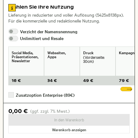
Zu den Lizenzinformationen springen
Wählen Sie Ihre Nutzung
Lieferung in reduzierter und voller Auflösung (5425x8138px).
Für die kommerzielle und redaktionelle Nutzung.
Verzicht der
Namensnennung
Unlimitiert und
Resale
Social Media,
Webseiten,
Druck
Kampagne
Präsentationen,
Apps
(Vorderseite:
Newsletter
30cm)
16 €
34 €
49 €
79 €
We
Zusatzoption Enterprise (89€)
0,00 €
(ggf. zzgl. 7% Mwst.)
In den Warenkorb
Warenkorb anzeigen