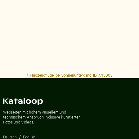
Flugzeugflügel bei Sonnenuntergang, ID: 7715008
Zur Homepage
Webseiten mit hohem visuellem und
technischem Anspruch inklusive kuratierter
Fotos und Videos.
Deutsch
English