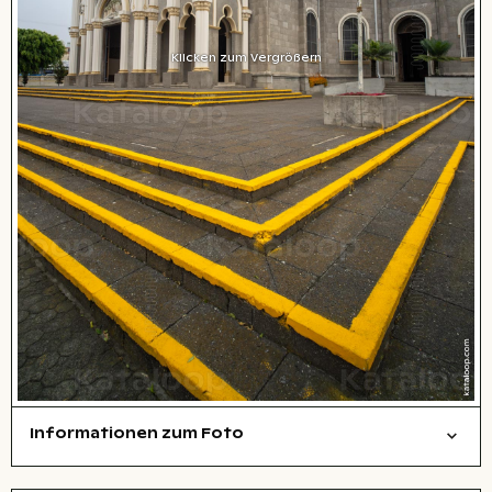
Klicken zum Vergrößern
Informationen zum Foto
Städte/Gebäude
Layoutdatei zum Herunterladen öffnen
Name des abgebildeten Ortes,
Stadt,