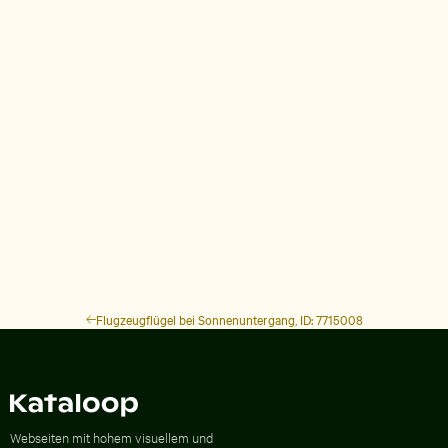
Flugzeugflügel bei Sonnenuntergang, ID: 7715008
Zur Homepage
Webseiten mit hohem visuellem und