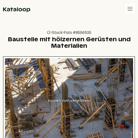
Zur Homepage
Stock
Foto #8556535
Zur Homepage
Baustelle mit hölzernen Gerüsten und
Materialien
Klicken zum Vergrößern