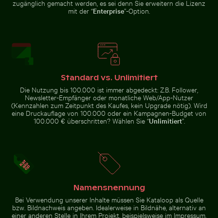
zugänglich gemacht werden, es sei denn Sie erweitern die Lizenz
mit der “
Enterprise
”-Option.
Junge Pflanze wächst in rissigem Boden
Neugierige rote
Katze blickt hinter
Mann auf Motorrad an belebter Kreuzung in Hanoi
Leuchtend Rosa O
blauer Tür hervor
Standard vs. Unlimitiert
Die Nutzung bis 100.000 ist immer abgedeckt: Z.B. Follower,
Newsletter-Empfänger oder monatliche Web/App-Nutzer
(Kennzahlen zum Zeitpunkt des Kaufes, kein Upgrade nötig). Wird
eine Druckauflage von 100.000 oder ein Kampagnen-Budget von
100.000 € überschritten? Wählen Sie “
Unlimitiert
”.
Mann auf Motorrad an belebter Kreuzung in
Hanoi
Leuchtend Rosa
Schnee bedecktes Warnschild auf der Straße
Strandliegen und Sonnensc
Oleanderblüten in
Natürlicher
Umgebung
Namensnennung
Bei Verwendung unserer Inhalte müssen Sie Kataloop als Quelle
bzw. Bildnachweis angeben. Idealerweise in Bildnähe, alternativ an
einer anderen Stelle in Ihrem Projekt, beispielsweise im Impressum.