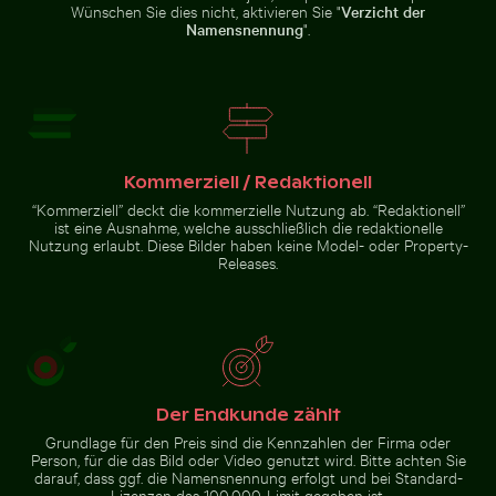
Wünschen Sie dies nicht, aktivieren Sie "
Verzicht der
Namensnennung
".
Funkelnde 2026 Feier Wunderkerzen
Küstendünengräser am Sand
Schnee bedecktes Warnschild
Strandliegen und Sonnenschirme
auf der Straße
am Sandstrand
Kommerziell / Redaktionell
Traditionelles Wandgemälde im Wat Phra Kaeo, Bangk
Nebelige Felsen am Niagarafälle
Funkelnde 2026 Feier
Küstendünengräser am
Wunderkerzen
Sandstrand mit Meerblick
“Kommerziell” deckt die kommerzielle Nutzung ab. “Redaktionell”
ist eine Ausnahme, welche ausschließlich die redaktionelle
Nutzung erlaubt. Diese Bilder haben keine Model- oder Property-
Releases.
Traditionelles Wandgemälde
im Wat Phra Kaeo, Bangkok
Nebelige
Felsen am
Niagarafälle,
Kraftvolles
Wasser
Der Endkunde zählt
Zur Stock-Kollektion
Grundlage für den Preis sind die Kennzahlen der Firma oder
Person, für die das Bild oder Video genutzt wird. Bitte achten Sie
darauf, dass ggf. die Namensnennung erfolgt und bei Standard-
Lizenzen das 100.000-Limit gegeben ist.