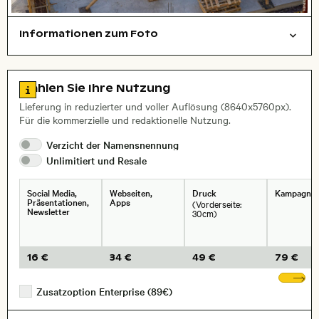
Informationen zum Foto
Dinge
symbolisch
Arbeit
Layoutdatei zum Herunterladen öffnen
Stadt,
Zu den Lizenzinformationen springen
Wählen Sie Ihre Nutzung
, Objektiv
Lieferung in reduzierter und voller Auflösung (8640x5760px).
Für die kommerzielle und redaktionelle Nutzung.
Verzicht der
Namensnennung
Unlimitiert und
Resale
Social Media,
Webseiten,
Druck
Kampagne
Präsentationen,
Apps
(Vorderseite:
Newsletter
30cm)
16 €
34 €
49 €
79 €
We
Zusatzoption Enterprise (89€)