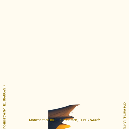
Flugzeug mit Kondensstreifen, ID: 1848649
Hohe Palme, ID: 4127223
Mönchsittich im Flug mit Ästen, ID: 6077466