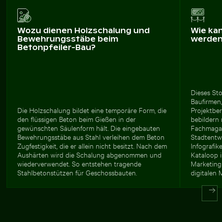
Wozu dienen Holzschalung und
Wie ka
Bewehrungsstäbe beim
werde
Betonpfeiler-Bau?
Dieses Sto
Baufirmen,
Die Holzschalung bildet eine temporäre Form, die
Projektber
den flüssigen Beton beim Gießen in der
bebildern
gewünschten Säulenform hält. Die eingebauten
Fachmagaz
Bewehrungsstäbe aus Stahl verleihen dem Beton
Stadtentwi
Zugfestigkeit, die er allein nicht besitzt. Nach dem
Infografik
Aushärten wird die Schalung abgenommen und
Kataloop i
wiederverwendet. So entstehen tragende
Marketing
Stahlbetonstützen für Geschossbauten.
digitalen