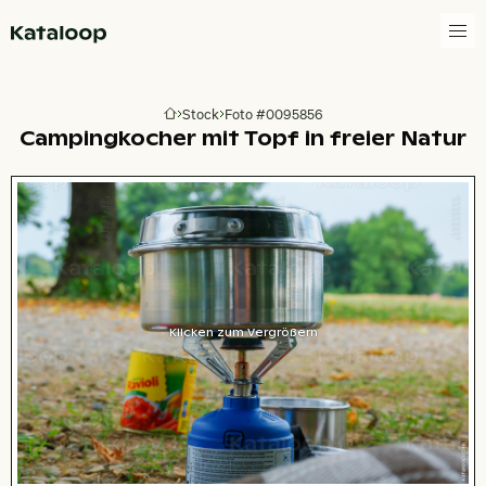
Zur Homepage
Stock
Foto #0095856
Zur Homepage
Campingkocher mit Topf in freier Natur
Klicken zum Vergrößern