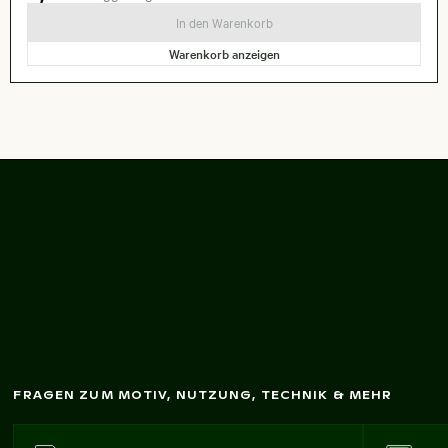
In den Warenkorb
Warenkorb anzeigen
Cam
pingkocher m
it
Topf in freier Natur
FRAGEN ZUM MOTIV, NUTZUNG, TECHNIK & MEHR