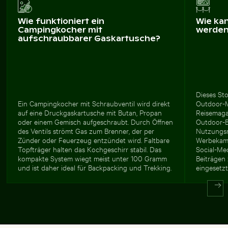
Wie funktioniert ein
Wie ka
Campingkocher mit
werde
aufschraubbarer Gaskartusche?
Dieses Sto
Ein Campingkocher mit Schraubventil wird direkt
Outdoor-M
auf eine Druckgaskartusche mit Butan, Propan
Reisemaga
oder einem Gemisch aufgeschraubt. Durch Öffnen
Outdoor-B
des Ventils strömt Gas zum Brenner, der per
Nutzungsr
Zünder oder Feuerzeug entzündet wird. Faltbare
Werbekamp
Topfträger halten das Kochgeschirr stabil. Das
Social-Me
kompakte System wiegt meist unter 100 Gramm
Beiträgen
und ist daher ideal für Backpacking und Trekking.
eingesetz