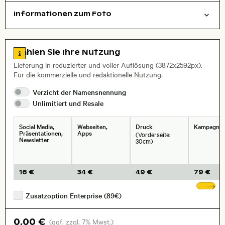
Informationen zum Foto
Reisen/Urlaub
Dinge
Layoutdatei zum Herunterladen öffnen
Zu den Lizenzinformationen springen
Wählen Sie Ihre Nutzung
Lieferung in reduzierter und voller Auflösung (3872x2592px).
Für die kommerzielle und redaktionelle Nutzung.
Verzicht der
Namensnennung
Unlimitiert und
Resale
Social Media,
Webseiten,
Druck
Kampagne
Präsentationen,
Apps
(Vorderseite:
Newsletter
30cm)
16 €
34 €
49 €
79 €
We
Zusatzoption Enterprise (89€)
0,00 €
(ggf. zzgl. 7% Mwst.)