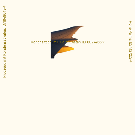
Flugzeug mit Kondensstreifen, ID: 1848649
Hohe Palme, ID: 4127223
Mönchsittich im Flug mit Ästen, ID: 6077466