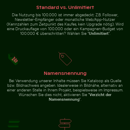
Kaktus mit
scharfen Dornen
Standard vs. Unlimitiert
Die Nutzung bis 100.000 ist immer abgedeckt: Z.B. Follower,
Newsletter-Empfänger oder monatliche Web/App-Nutzer
(Kennzahlen zum Zeitpunkt des Kaufes, kein Upgrade nötig). Wird
eine Druckauflage von 100.000 oder ein Kampagnen-Budget von
100.000 € überschritten? Wählen Sie “
Unlimitiert
”.
Mangrovenbaum im Yum Balam Flora und Fauna Schutz
Schnee bedecktes Warnschil
Dramatischer Blitzschlag über
Panoramablick auf das
ländlicher Landschaft
Elbsandsteingebirge in der
Sächsischen Schweiz
Namensnennung
Luftaufnahme von Mandraki auf der Insel Nisyros
Bergziege auf F
Mangrovenbaum im Yum Balam
Schnee bedecktes Warnschild
Bei Verwendung unserer Inhalte müssen Sie Kataloop als Quelle
Flora und Fauna Schutzgebiet
auf der Straße
bzw. Bildnachweis angeben. Idealerweise in Bildnähe, alternativ an
einer anderen Stelle in Ihrem Projekt, beispielsweise im Impressum.
Wünschen Sie dies nicht, aktivieren Sie "
Verzicht der
Namensnennung
".
Luftaufnahme von Mandraki auf der Insel Nisyros
Bergziege auf
Felsklippe
Nahaufnahme von frischen grünen Blättern mit Wirbel