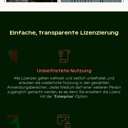
Modernes Wohngebäude mit Balkonen
Schwalbenschwanz auf rosa Kleeblüt
Gelber Webervogel baut ein
Romantischer Antrag auf dem Pier
Nest in der Natur
von Holbox Island bei
Sonnenuntergang
Einfache, transparente Lizenzierung
Schwalbenschwanz auf rosa Kleeblüte
Modernes
Wohngebäude mit
Junge Pflanze wächst in rissigem Boden
Nahaufnahme eine
Unbefristete Nutzung
Balkonen
Alle Lizenzen gelten weltweit und zeitlich unbefristet, und
erlauben die wiederholte Nutzung in den gewählten
Anwendungsbereichen. Jedes Medium darf einer weiteren Person
zugänglich gemacht werden, es sei denn Sie erweitern die Lizenz
mit der “
Enterprise
”-Option.
Junge Pflanze wächst in rissigem Boden
Nahaufnahme
Dramatischer Blitzschlag über ländlicher Landschaft
Panoramablick auf das Elbs
eines grünen