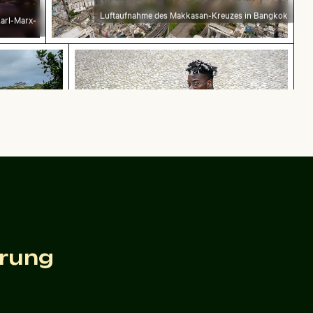
Luftaufnahme des Makkasan-Kreuzes in Bangkok
Karl-Marx-
eben von üppigem Grün mit Regenbogen, Mauritius
Modischer Mann auf Kopfsteinpflaster
Modischer Mann auf Kopfsteinpflaster
igem Grün mit
erung