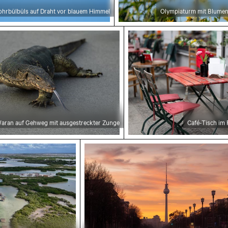
ohrbülbüls auf Draht vor blauem Himmel
Olympiaturm mit Blumen
 Gehweg mit ausgestreckter Zunge
Café-Tisch im Freien mi
aran auf Gehweg mit ausgestreckter Zunge
Café-Tisch im 
n Los Angeles
ntún in Chuburná
Berliner Fernsehturm bei Sonnen