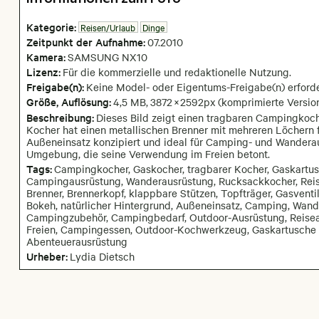
Kategorie:
Reisen/Urlaub
Dinge
Zeitpunkt der Aufnahme:
07
.
2010
Kamera
:
SAMSUNG NX10
Lizenz:
Für die kommerzielle und redaktionelle Nutzung.
Freigabe(n):
Keine Model- oder Eigentums-Freigabe(n) erforde
Größe, Auflösung:
4,5 MB
,
3872
×
2592
px
(komprimierte Version
Beschreibung:
Dieses Bild zeigt einen tragbaren Campingkoch
Kocher hat einen metallischen Brenner mit mehreren Löchern f
Außeneinsatz konzipiert und ideal für Camping- und Wandera
Umgebung, die seine Verwendung im Freien betont.
Tags:
Campingkocher, Gaskocher, tragbarer Kocher, Gaskartu
Campingausrüstung, Wanderausrüstung, Rucksackkocher, Reise
Brenner, Brennerkopf, klappbare Stützen, Topfträger, Gasvent
Bokeh, natürlicher Hintergrund, Außeneinsatz, Camping, Wand
Campingzubehör, Campingbedarf, Outdoor-Ausrüstung, Reiseau
Freien, Campingessen, Outdoor-Kochwerkzeug, Gaskartusche Ko
Abenteuerausrüstung
Urheber:
Lydia Dietsch