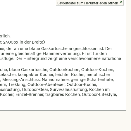
Layoutdatei zum Herunterladen öffnen
rlich.
: 2400px in der Breite)
er, der an eine blaue Gaskartusche angeschlossen ist. Der
ür eine gleichmäßige Flammenverteilung. Er ist für den
usflüge. Der Hintergrund zeigt eine verschwommene natürliche
sche, blaue Gaskartusche, Outdoorkochen, Outdoor-Kochen,
kocher, kompakter Kocher, leichter Kocher, metallischer
il, Messing-Anschluss, Nahaufnahme, geringe Schärfentiefe,
ern, Trekking, Outdoor-Abenteuer, Outdoor-Küche,
srüstung, Outdoor-Gear, Survivalausrüstung, Kochen im
cher, Einzel-Brenner, tragbares Kochen, Outdoor-Lifestyle,