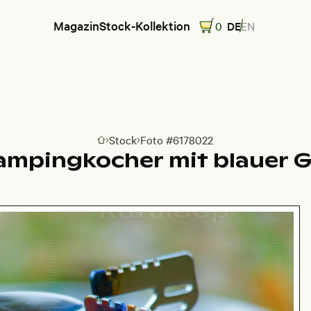
Magazin
Stock-Kollektion
0
DE
EN
Stock
Foto #6178022
Zur Homepage
ampingkocher mit blauer 