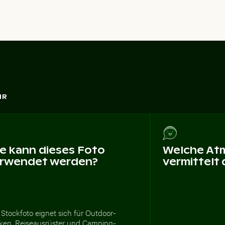
HR
e kann dieses Foto
Welche At
rwendet werden?
vermittelt
Stockfoto eignet sich für Outdoor-
ken, Reiseausrüster und Camping-