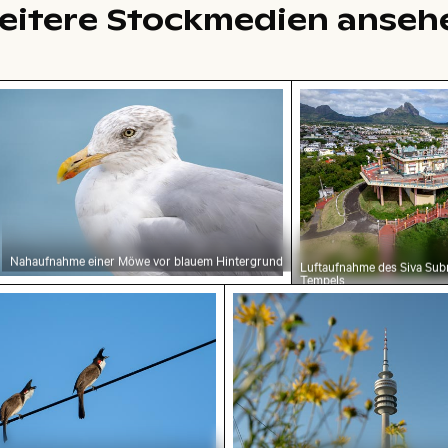
eitere Stockmedien anseh
ter blauer Tür hervor
bäude mit Turm im Winter
ahaufnahme einer Möwe vor blauem Hintergrund
Luftaufnahme des
Nahaufnahme einer Möwe vor blauem Hintergrund
Luftaufnahme des Siva Sub
Tempels
rbülbüls auf Draht vor blauem Himmel
Olympiaturm mit Blumen 