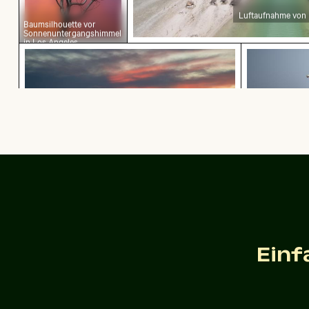
Luftaufnahme von 
Baumsilhouette vor
Sonnenuntergangshimmel
in Los Angeles
Sonnenuntergang über Steg mit Strohdachunt
Leuchtende
Sonnenuntergang über Steg mit Strohdachunterstand
Leuchte
Blauer Kirchturm mit Glocke vor klarem Himmel
Einf