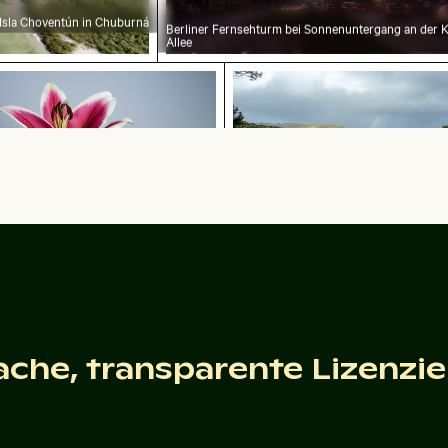
Isla Choventún in Chuburná
Berliner Fernsehturm bei Sonnenuntergang an der 
Allee
erstand
 rosa Lilien vor sanftem Hintergrund
Chamarel Wasserfall umg
nde rosa Lilien vor sanftem Hintergrund
Chamarel Wasserfall umgeben von üpp
Regenbogen, Mauritius
ache, transparente Lizenzi