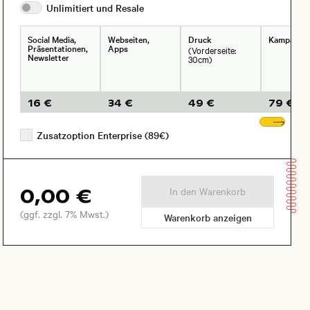
Unlimitiert und
Resale
Social Media,
Webseiten,
Druck
Kampagne
Präsentationen,
Apps
(Vorderseite:
Newsletter
30cm)
16 €
34 €
49 €
79 €
Wei
Zusatzoption Enterprise (89€)
0,00 €
In den Warenkorb
(ggf. zzgl. 7% Mwst.)
Warenkorb anzeigen