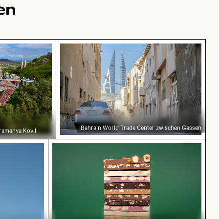
en
 Siva Subramanya Kovil Tempels
Bahrain World Trade Center zwischen
Bahrain World Trade Center zwischen Gassen
ramanya Kovil
im Vordergrund
Stapel von verschiedenen Schokoladen