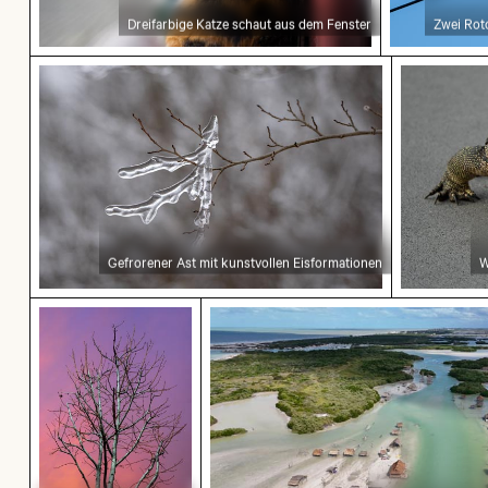
Dreifarbige Katze schaut aus dem Fenster
Zwei Rot
Gefrorener Ast mit kunstvollen Eisformationen
Waran auf
Gefrorener Ast mit kunstvollen Eisformationen
W
Baumsilhouette vor Sonnenuntergangshimmel i
Luftaufnahme von Isla Chove