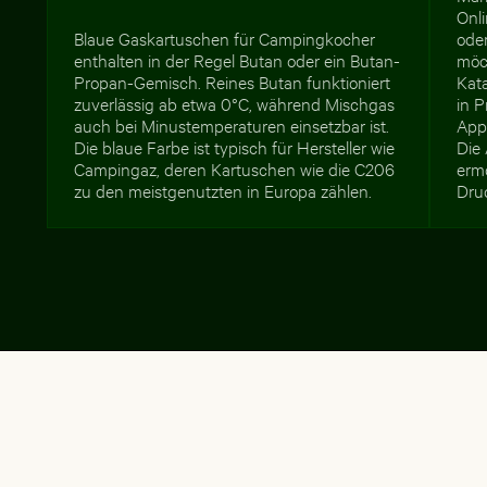
Onl
Blaue Gaskartuschen für Campingkocher
oder
enthalten in der Regel Butan oder ein Butan-
möc
Propan-Gemisch. Reines Butan funktioniert
Kata
zuverlässig ab etwa 0°C, während Mischgas
in 
auch bei Minustemperaturen einsetzbar ist.
App
Die blaue Farbe ist typisch für Hersteller wie
Die
Campingaz, deren Kartuschen wie die C206
erm
zu den meistgenutzten in Europa zählen.
Dru