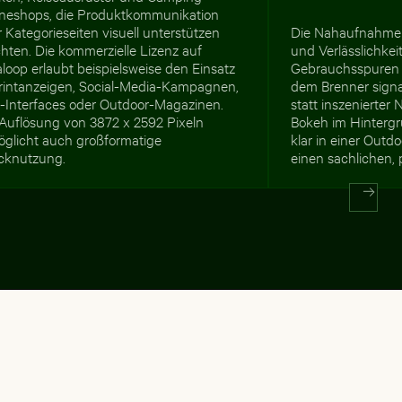
ineshops, die Produktkommunikation
 Kategorieseiten visuell unterstützen
Die Nahaufnahme v
hten. Die kommerzielle Lizenz auf
und Verlässlichkei
loop erlaubt beispielsweise den Einsatz
Gebrauchsspuren 
Printanzeigen, Social-Media-Kampagnen,
dem Brenner signa
-Interfaces oder Outdoor-Magazinen.
statt inszenierter
 Auflösung von 3872 x 2592 Pixeln
Bokeh im Hinterg
öglicht auch großformatige
klar in einer Out
cknutzung.
einen sachlichen, 