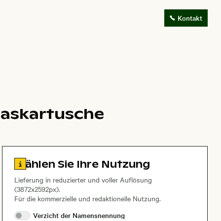
Kontakt
Gaskartusche
Zu den Lizenzinformationen springen
Wählen Sie Ihre Nutzung
Lieferung in reduzierter und voller Auflösung
(3872x2592px).
Für die kommerzielle und redaktionelle Nutzung.
Verzicht der
Namensnennung